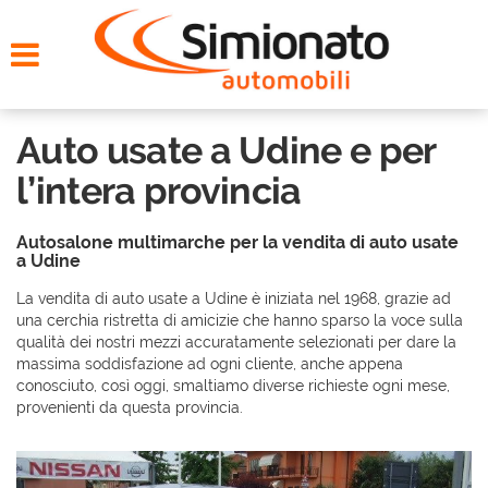
HOME
CERCA LA TUA AUTO
Auto usate a Udine e per
NOLEGGIO
l’intera provincia
PROMO FIN-LIGHT
Autosalone multimarche per la vendita di auto usate
a Udine
SERVIZI
La vendita di auto usate a Udine è iniziata nel 1968, grazie ad
una cerchia ristretta di amicizie che hanno sparso la voce sulla
qualità dei nostri mezzi accuratamente selezionati per dare la
CONTATTI
massima soddisfazione ad ogni cliente, anche appena
conosciuto, così oggi, smaltiamo diverse richieste ogni mese,
provenienti da questa provincia.
CHI SIAMO
AYVENS USATO