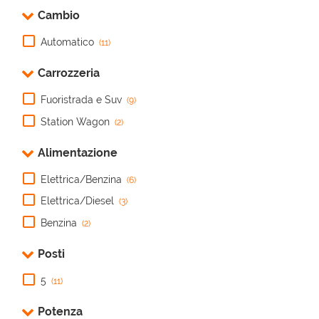
Bianco me
Cambio
• Airbag 
Airbag te
Automatico
(11)
• Bluetoo
centralizz
Carrozzeria
elettronic
Cruise Co
d'emergen
Fuoristrada e Suv
(9)
elettroni
Station Wagon
(2)
stradali 
pioggia •
Alimentazione
Sensori d
Servoster
Elettrica/Benzina
Specchiett
(6)
Elettrica/Diesel
(3)
Benzina
(2)
Posti
5
(11)
Potenza