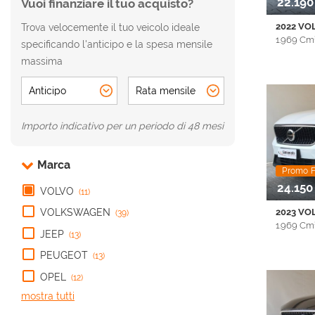
22.190
Vuoi finanziare il tuo acquisto?
2022 VO
Trova velocemente il tuo veicolo ideale
AREA COMMERCIANTI
1.969 Cm³
specificando l'anticipo e la spesa mensile
massima
97.900 Km
scuro met
Airbag gi
Passegger
elettrici 
Importo indicativo per un periodo di 48 mesi
Bluetooth
centralizz
elettronic
Marca
Cruise Co
Promo F
d'emergen
24.150
VOLVO
(11)
elettroni
stradali 
2023 VO
VOLKSWAGEN
(39)
pioggia •
1.969 Cm³
JEEP
(13)
Sensori d
76.448 K
Servoster
PEUGEOT
(13)
Bianco me
Specchiett
• Airbag 
OPEL
USB • Viv
(12)
Airbag tes
multifun
mostra tutti
Auto • Ap