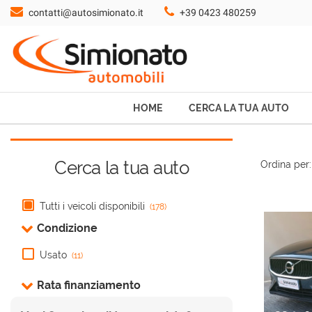
contatti@autosimionato.it
+39 0423 480259
HOME
CERCA LA TUA AUTO
NOLEGGIO
HOME
CERCA LA TUA AUTO
PROMO FIN-LIGHT
Cerca la tua auto
Ordina per:
SERVIZI
Tutti i veicoli disponibili
(178)
CONTATTI
Condizione
Usato
(11)
CHI SIAMO
Rata finanziamento
AYVENS USATO