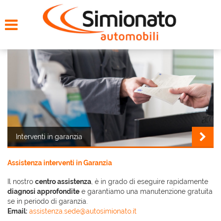
HOME
CERCA LA TUA AUTO
NOLEGGIO
PROMO FIN-LIGHT
SERVIZI
Interventi in garanzia
CONTATTI
Assistenza interventi in Garanzia
Il nostro
centro assistenza
, è in grado di eseguire rapidamente
CHI SIAMO
diagnosi approfondite
e garantiamo una manutenzione gratuita
se in periodo di garanzia.
Email:
assistenza.sede@autosimionato.it
AYVENS USATO