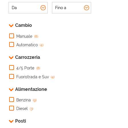
metallizza
• Airbag t
Auto • Ap
lega • Ch
• Controll
Cambio
Full LED 
Isofix • 
Manuale
(8)
Specchiett
Automatico
USB • Viv
(4)
Carrozzeria
4/5 Porte
(8)
Fuoristrada e Suv
(4)
Alimentazione
Benzina
(9)
Diesel
(3)
Posti