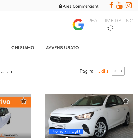
Area Commercianti
REAL TIME RATING
CHI SIAMO
AYVENS USATO
Pagina:
1 di 1
sultati
Occasioni
Promo Fin-Light
Occasioni