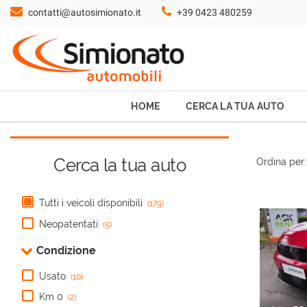
contatti@autosimionato.it
+39 0423 480259
HOME
CERCA LA TUA AUTO
NOLEGGIO
HOME
CERCA LA TUA AUTO
PROMO FIN-LIGHT
Cerca la tua auto
Ordina per:
SERVIZI
Tutti i veicoli disponibili
(179)
CONTATTI
Neopatentati
(5)
Condizione
CHI SIAMO
Usato
(10)
Km 0
(2)
AYVENS USATO