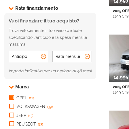
14.950
Rata finanziamento
2025 OPE
AREA COMMERCIANTI
1.199 Cm³
Vuoi finanziare il tuo acquisto?
28.745 K
Trova velocemente il tuo veicolo ideale
metallizz
Airbag la
specificando l'anticipo e la spesa mensile
testa • Al
massima
Bluetooth
centralizz
trazione 
Immobiliz
Distance 
Importo indicativo per un periodo di 48 mesi
sdoppiato
14.995
satellitare
Telecamer
Marca
2025 OPE
Touch sc
1.199 Cm³
multifun
OPEL
(12)
15.951 Km
VOLKSWAGEN
(39)
metallizz
Airbag la
JEEP
(13)
testa • Al
PEUGEOT
Apple Car
(13)