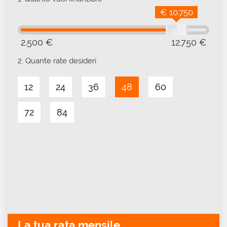
€ 10.750
2.500 €
12.750 €
2.
Quante rate desideri
12
24
36
48
60
72
84
La tua rata mensile