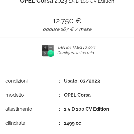
OPEL Corsa
2023
1.5 D 100 CV Edition
AREA COMMERCIANTI
12.750 €
oppure
267 €
/ mese
TAN 8% TAEG
10,99%
Configura la tua rata
condizioni
Usato, 03/2023
modello
OPEL Corsa
allestimento
1.5 D 100 CV Edition
cilindrata
1499 cc