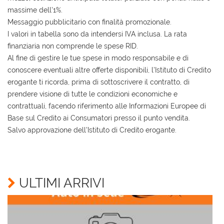
massime dell'1%.
Messaggio pubblicitario con finalità promozionale.
I valori in tabella sono da intendersi IVA inclusa. La rata
finanziaria non comprende le spese RID.
Al fine di gestire le tue spese in modo responsabile e di
conoscere eventuali altre offerte disponibili, l'Istituto di Credito
erogante ti ricorda, prima di sottoscrivere il contratto, di
prendere visione di tutte le condizioni economiche e
contrattuali, facendo riferimento alle Informazioni Europee di
Base sul Credito ai Consumatori presso il punto vendita.
Salvo approvazione dell'Istituto di Credito erogante.
Ho letto e accetto
l'informativa privacy
*
Acconsento al trattamento dei miei dati per finalità
di marketing
ULTIMI ARRIVI
Invia la tua richiesta