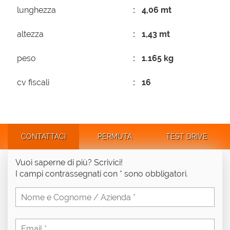
lunghezza
4,06 mt
altezza
1,43 mt
peso
1.165 kg
cv fiscali
16
CONTATTACI
PERMUTA
TEST DRIVE
Vuoi saperne di più? Scrivici!
I campi contrassegnati con * sono obbligatori.