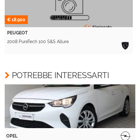
€ 18.900
PEUGEOT
2008 PureTech 100 S&S Allure
A
POTREBBE INTERESSARTI
OPEL