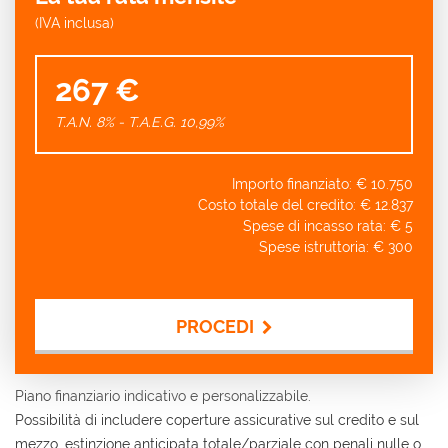
(IVA inclusa)
267 €
T.A.N. 8% - T.A.E.G.
10,99
%
Importo finanziato: €
10.750
Costo totale del credito: €
12.837
Spese di incasso rata: €
5
Spese istruttoria: €
300
PROCEDI
Contattaci
Piano finanziario indicativo e personalizzabile.
Possibilità di includere coperture assicurative sul credito e sul
mezzo, estinzione anticipata totale/parziale con penali nulle o