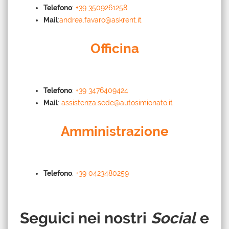
Telefono
:
+39 3509261258
Mail
:
andrea.favaro@askrent.it
Officina
Telefono
:
+39 3476409424
Mail
:
assistenza.sede@autosimionato.it
Amministrazione
Telefono
:
+39 0423480259
Seguici nei nostri
Social
e