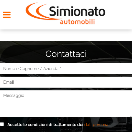
HOME
CERCA LA TUA AUTO
NOLEGGIO
Contattaci
PROMO FIN-LIGHT
SERVIZI
CONTATTI
CHI SIAMO
Accetto le condizioni di trattamento dei
dati personali
AYVENS USATO