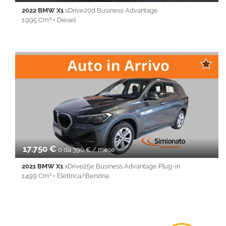
2022 BMW X1
sDrive20d Business Advantage
1.995 Cm³ • Diesel
24.900 Km • Cambio Automatico (8) • Grigio scuro metallizzato •
5 Porte • ABS • Airbag • Airbag laterali • Airbag Passeggero •
Airbag testa • Autoradio • Autoradio digitale • Bluetooth •
Bracciolo • Cerchi in lega • Chiusura centralizzata •
Climatizzatore • Controllo trazione • Cruise Control • ESP • Fari
LED • Fendinebbia • Frenata d'emergenza assistita •
Immobilizzatore elettronico • Sensore di luce • Sensore di
pioggia • Sensori di parcheggio posteriori • Sensori di
parcheggio posteriori • Servosterzo • Navigatore satellitare •
Specchietti laterali elettrici • Telecamera per parcheggio
assistito
17.750 €
o da 390 € / mese
2021 BMW X1
xDrive25e Business Advantage Plug-in
1.499 Cm³ • Elettrica/Benzina
77.020 Km • Cambio Automatico (6) • Grigio scuro metallizzato •
5 Porte • ABS • Airbag • Airbag laterali • Airbag Passeggero •
Airbag testa • Alzacristalli elettrici • Autoradio • Bluetooth •
Cerchi in lega • Chiusura centralizzata • Climatizzatore •