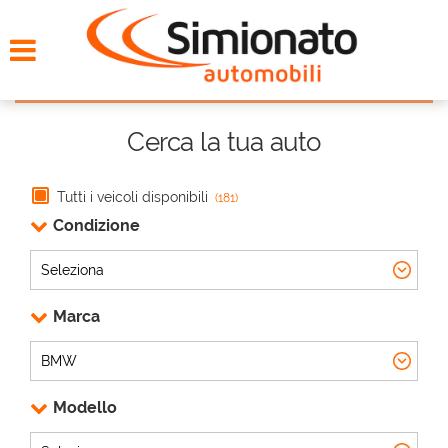
HOME
CERCA LA TUA AUTO
Cerca la tua auto
NOLEGGIO
Tutti i veicoli disponibili
(181)
PROMO FIN-LIGHT
Condizione
SERVIZI
Marca
CONTATTI
CHI SIAMO
Modello
AYVENS USATO