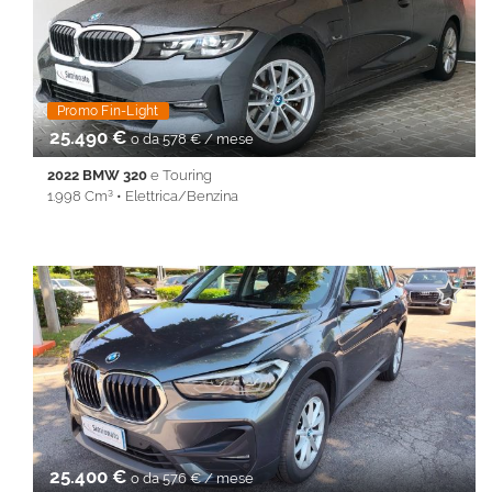
Immobilizzatore elettronico • Isofix • Keyless • Lane Assist • PDC
• Sedile posteriore sdoppiato • Servosterzo • Navigatore
satellitare • Specchietti laterali elettrici • Start&Stop • Touch
screen • USB • Vivavoce • Volante multifunzione
Promo Fin-Light
25.490 €
o da 578 € / mese
2022 BMW 320
e Touring
1.998 Cm³ • Elettrica/Benzina
38.084 Km • Cambio Automatico (8) • Antracite metallizzato • 5
Porte • ABS • Airbag • Airbag laterali • Airbag Passeggero •
Airbag testa • Alzacristalli elettrici • Android Auto • Antifurto •
Apple CarPlay • Autoradio • Bluetooth • Cerchi in lega •
Chiusura centralizzata • Climatizzatore • Controllo trazione •
Cruise Control • ESP • Filtro antiparticolato • Full LED •
Immobilizzatore elettronico • Isofix • Keyless • Lane Assist • PDC
• Sedile posteriore sdoppiato • Servosterzo • Navigatore
satellitare • Specchietti laterali elettrici • Start&Stop • Touch
screen • USB • Vivavoce • Volante multifunzione
25.400 €
o da 576 € / mese