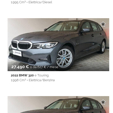
1.995 Cm³ • Elettrica/Diesel
89.037 Km • Cambio Automatico (8) • Nero metallizzato • 5
Porte • ABS • Airbag • Airbag laterali • Airbag Passeggero •
Airbag testa • Alzacristalli elettrici • Android Auto • Antifurto •
Apple CarPlay • Autoradio • Cerchi in lega • Chiusura
centralizzata • Climatizzatore • Controllo trazione • Cruise
Control • ESP • Fendinebbia • Filtro antiparticolato • Full LED •
Immobilizzatore elettronico • Isofix • Lane Assist • Park Distance
Control • Sedile posteriore sdoppiato • Servosterzo •
Navigatore satellitare • Specchietti laterali elettrici • Start&Stop •
Telecamera per parcheggio assistito • Touch screen • USB •
Vivavoce • Volante multifunzione
27.490 €
o da 627 € / mese
2022 BMW 320
e Touring
1.998 Cm³ • Elettrica/Benzina
38.084 Km • Cambio Automatico (8) • Antracite metallizzato • 5
Porte • ABS • Airbag • Airbag laterali • Airbag Passeggero •
Airbag testa • Alzacristalli elettrici • Android Auto • Antifurto •
Apple CarPlay • Autoradio • Bluetooth • Cerchi in lega •
Chiusura centralizzata • Climatizzatore • Controllo trazione •
Cruise Control • ESP • Filtro antiparticolato • Full LED •