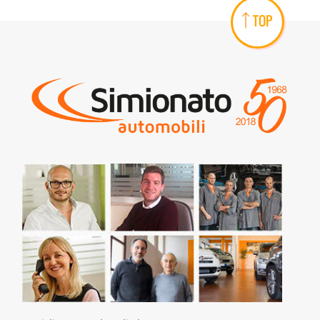
Controllo trazione • Cruise Control • ESP • Fendinebbia • Filtro
TOP
antiparticolato • Full LED • Immobilizzatore elettronico • Isofix •
Keyless • Park Distance Control • PDC • REAR ASSIST • Sedile
posteriore sdoppiato • Servosterzo • Navigatore satellitare •
Specchietti laterali elettrici • Touch screen • USB • Vivavoce •
Volante multifunzione