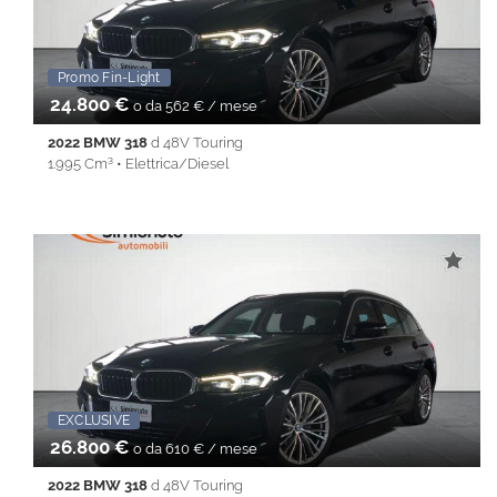
Promo Fin-Light
EXCLUSIVE
24.800 €
o da 562 € / mese
2022 BMW 318
d 48V Touring
1.995 Cm³ • Elettrica/Diesel
89.037 Km • Cambio Automatico (8) • Nero metallizzato • 5
Porte • ABS • Airbag • Airbag laterali • Airbag Passeggero •
Airbag testa • Alzacristalli elettrici • Android Auto • Antifurto •
Apple CarPlay • Autoradio • Cerchi in lega • Chiusura
centralizzata • Climatizzatore • Controllo trazione • Cruise
Control • ESP • Fendinebbia • Filtro antiparticolato • Full LED •
Immobilizzatore elettronico • Isofix • Lane Assist • Park Distance
Control • Sedile posteriore sdoppiato • Servosterzo •
Navigatore satellitare • Specchietti laterali elettrici • Start&Stop •
Telecamera per parcheggio assistito • Touch screen • USB •
Vivavoce • Volante multifunzione
EXCLUSIVE
26.800 €
o da 610 € / mese
2022 BMW 318
d 48V Touring