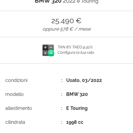
BMW 320
2022
e Touring
AREA COMMERCIANTI
25.490 €
oppure
578 €
/ mese
TAN 8% TAEG
9,51%
Configura la tua rata
condizioni
Usato, 03/2022
modello
BMW 320
allestimento
E Touring
cilindrata
1998 cc