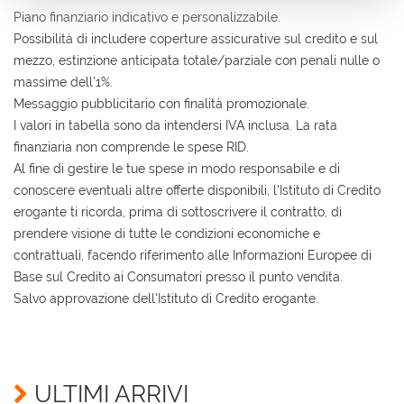
Contattaci
Piano finanziario indicativo e personalizzabile.
Possibilità di includere coperture assicurative sul credito e sul
mezzo, estinzione anticipata totale/parziale con penali nulle o
massime dell'1%.
Messaggio pubblicitario con finalità promozionale.
I valori in tabella sono da intendersi IVA inclusa. La rata
finanziaria non comprende le spese RID.
Al fine di gestire le tue spese in modo responsabile e di
conoscere eventuali altre offerte disponibili, l'Istituto di Credito
erogante ti ricorda, prima di sottoscrivere il contratto, di
prendere visione di tutte le condizioni economiche e
contrattuali, facendo riferimento alle Informazioni Europee di
Base sul Credito ai Consumatori presso il punto vendita.
Salvo approvazione dell'Istituto di Credito erogante.
Ho letto e accetto
l'informativa privacy
*
Acconsento al trattamento dei miei dati per finalità
di marketing
ULTIMI ARRIVI
Invia la tua richiesta