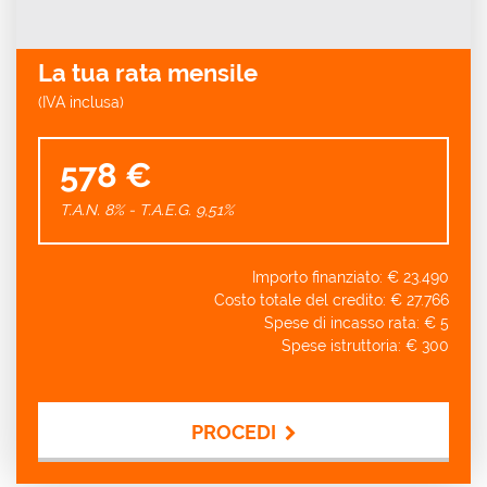
La tua rata mensile
(IVA inclusa)
578 €
T.A.N. 8% - T.A.E.G.
9,51
%
Importo finanziato: €
23.490
Costo totale del credito: €
27.766
Spese di incasso rata: €
5
Spese istruttoria: €
300
PROCEDI