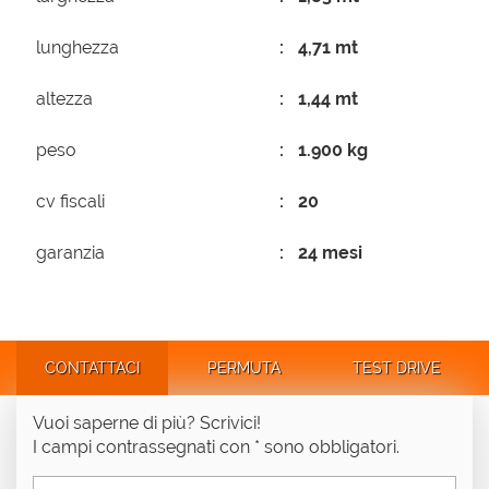
lunghezza
4,71 mt
altezza
1,44 mt
peso
1.900 kg
cv fiscali
20
garanzia
24 mesi
CONTATTACI
PERMUTA
TEST DRIVE
Vuoi saperne di più? Scrivici!
I campi contrassegnati con * sono obbligatori.