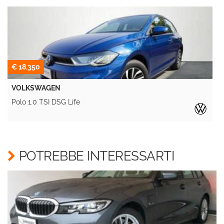
€ 18.350
VOLKSWAGEN
Polo 1.0 TSI DSG Life
Y
POTREBBE INTERESSARTI