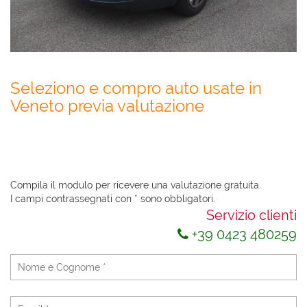
Seleziono e compro auto usate in
Veneto previa valutazione
Compila il modulo sottostante (tutti i campi sono obbligatori),
per ricevere in tempi brevi una valutazione chiara ed oggettiva
della tua auto, in base alla sua reale commerciabilit�
Compila il modulo per ricevere una valutazione gratuita.
I campi contrassegnati con * sono obbligatori.
Servizio clienti
+39 0423 480259