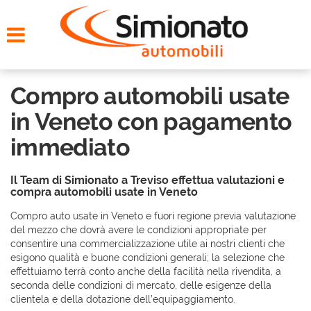
HOME
CERCA LA TUA AUTO
Compro automobili usate
NOLEGGIO
in Veneto con pagamento
immediato
PROMO FIN-LIGHT
Il Team di Simionato a Treviso effettua valutazioni e
SERVIZI
compra automobili usate in Veneto
Compro auto usate in Veneto e fuori regione previa valutazione
CONTATTI
del mezzo che dovrà avere le condizioni appropriate per
consentire una commercializzazione utile ai nostri clienti che
esigono qualità e buone condizioni generali; la selezione che
CHI SIAMO
effettuiamo terrà conto anche della facilità nella rivendita, a
seconda delle condizioni di mercato, delle esigenze della
clientela e della dotazione dell’equipaggiamento.
AYVENS USATO