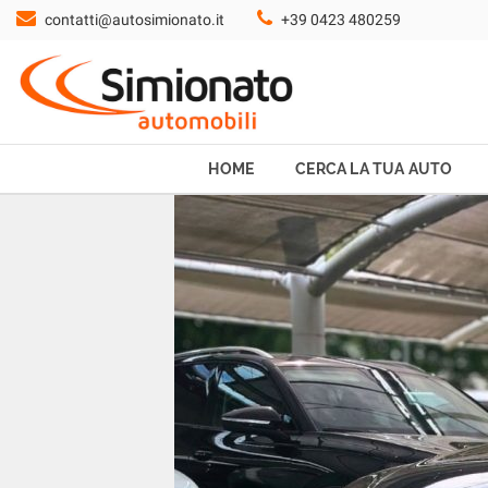
contatti@autosimionato.it
+39 0423 480259
HOME
CERCA LA TUA AUTO
NOLEGGIO
HOME
CERCA LA TUA AUTO
PROMO FIN-LIGHT
SERVIZI
CONTATTI
CHI SIAMO
AYVENS USATO