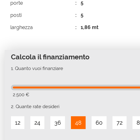
porte
5
posti
5
larghezza
1,86 mt
Calcola il finanziamento
1.
Quanto vuoi finanziare
2.500 €
2.
Quante rate desideri
12
24
36
48
60
72
8