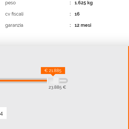
peso
1.625 kg
cv fiscali
16
garanzia
12 mesi
€ 21.885
23.885 €
4