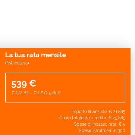
La tua rata mensile
(IVA inclusa)
539 €
T.A.N. 8% - T.A.E.G.
9,60
%
Importo finanziato: €
21.885
Costo totale del credito: €
25.885
Spese di incasso rata: €
5
Spese istruttoria: €
300