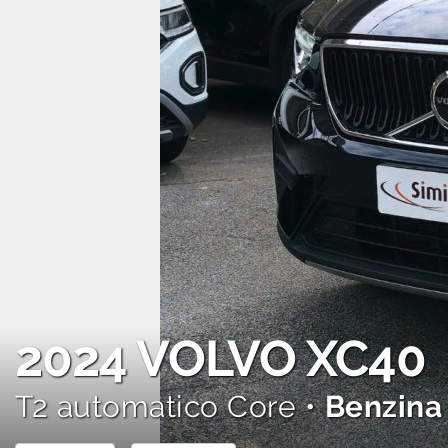
AREA COMMERCIANTI
2024
VOLVO XC40
T2 automatico Core •
Benzina