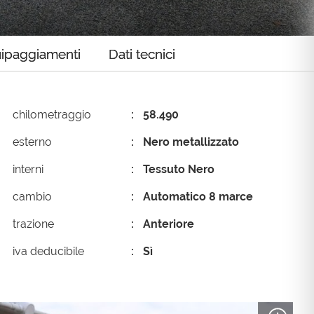
omo Fin-Light
Ayvens
ipaggiamenti
Dati tecnici
chilometraggio
58.490
esterno
Nero metallizzato
interni
Tessuto Nero
cambio
Automatico 8 marce
trazione
Anteriore
iva deducibile
Sì