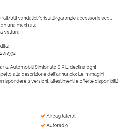
ali/atti vandalici/cristalli/garanzie accessorie ecc...
con una maxi rata.
a vettura.
dita:
8205992
iaria. Automobili Simionato S.R.L. declina ogni
spetto alla descrizione dell’annuncio; Le immagini
spondere a versioni, allestimenti e offerte disponibili.)
Airbag laterali
Autoradio