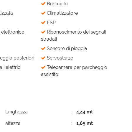
Bracciolo
izzata
Climatizzatore
ESP
elettronico
Riconoscimento dei segnali
stradali
Sensore di pioggia
eggio posteriori
Servosterzo
li elettrici
Telecamera per parcheggio
assistito
lunghezza
4,44 mt
altezza
1,65 mt