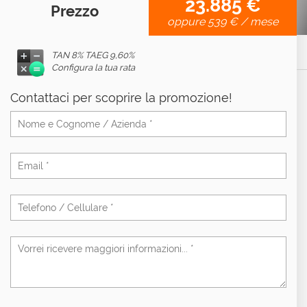
23.885 €
Prezzo
oppure
539 €
/ mese
TAN 8% TAEG
9,60%
Configura la tua rata
Contattaci per scoprire la promozione!