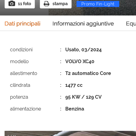
11 foto
stampa
Promo Fin-Light
Ayvens
Pr
Dati principali
Informazioni aggiuntive
Equ
condizioni
Usato, 03/2024
modello
VOLVO XC40
allestimento
T2 automatico Core
cilindrata
1477 cc
potenza
95 KW / 129 CV
alimentazione
Benzina