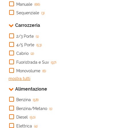
Manuale
(66)
Sequenziale
(3)
Carrozzeria
2/3 Porte
(1)
4/5 Porte
(53)
Cabrio
(2)
Fuoristrada e Suv
(97)
Monovolume
(6)
mostra tutti
Alimentazione
Benzina
(58)
Benzina/Metano
(1)
Diesel
(50)
Elettrica
(4)