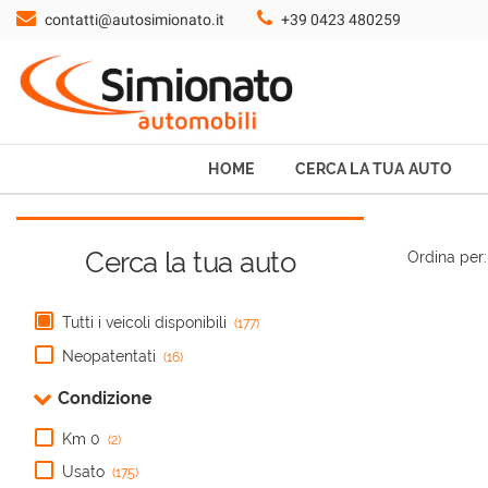
contatti@autosimionato.it
+39 0423 480259
HOME
CERCA LA TUA AUTO
NOLEGGIO
HOME
CERCA LA TUA AUTO
PROMO FIN-LIGHT
Cerca la tua auto
Ordina per:
SERVIZI
Tutti i veicoli disponibili
(177)
CONTATTI
Neopatentati
(16)
Condizione
CHI SIAMO
Km 0
(2)
Usato
(175)
AYVENS USATO