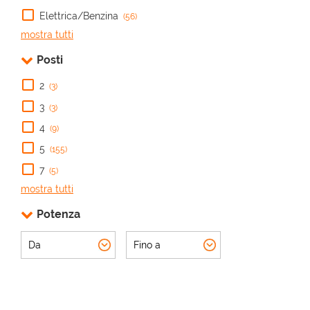
Elettrica/Benzina
(56)
mostra tutti
Posti
2
(3)
3
(3)
4
(9)
5
(155)
7
(5)
mostra tutti
Potenza