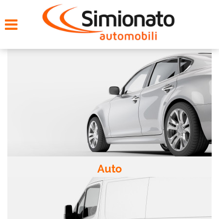
HOME
CERCA LA TUA AUTO
NOLEGGIO
PROMO FIN-LIGHT
SERVIZI
CONTATTI
Auto
CHI SIAMO
AYVENS USATO