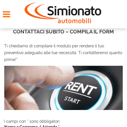
HOME
CERCA LA TUA AUTO
CONTATTACI SUBITO – COMPILA IL FORM
NOLEGGIO
Ti chiediamo di compilare il modulo per rendere il tuo
preventivo adeguato alle tue necessità. Ti contatteremo quanto
PROMO FIN-LIGHT
prima!”
SERVIZI
CONTATTI
CHI SIAMO
I campi con * sono obbligatori
AYVENS USATO