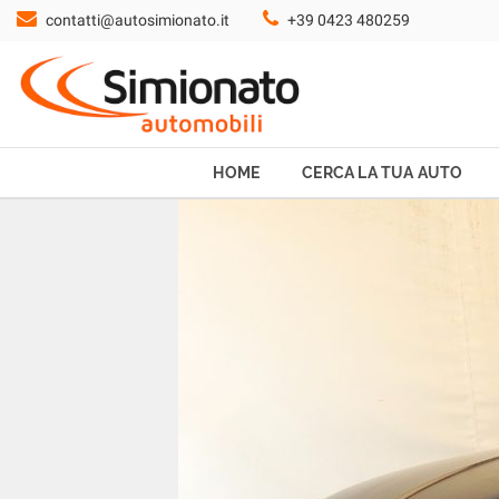
contatti@autosimionato.it
+39 0423 480259
HOME
CERCA LA TUA AUTO
NOLEGGIO
HOME
CERCA LA TUA AUTO
PROMO FIN-LIGHT
SERVIZI
CONTATTI
CHI SIAMO
AYVENS USATO