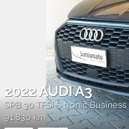
AREA COMMERCIANTI
2022
AUDI A3
SPB 30 TFSI S tronic Business
91.830 km