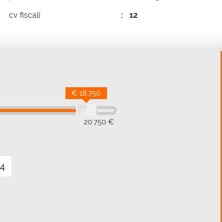
cv fiscali
12
€ 18.750
20.750 €
4