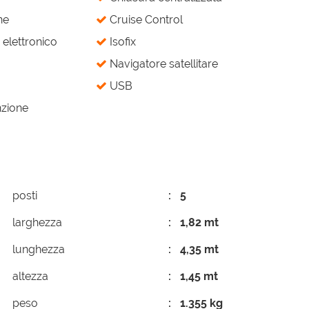
ne
Cruise Control
elettronico
Isofix
Navigatore satellitare
USB
nzione
posti
5
larghezza
1,82 mt
lunghezza
4,35 mt
altezza
1,45 mt
peso
1.355 kg