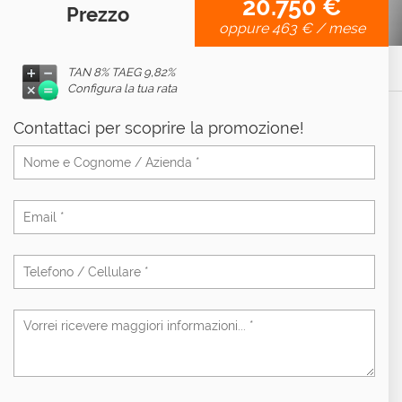
20.750 €
Prezzo
oppure
463 €
/ mese
TAN 8% TAEG
9,82%
Configura la tua rata
Contattaci per scoprire la promozione!