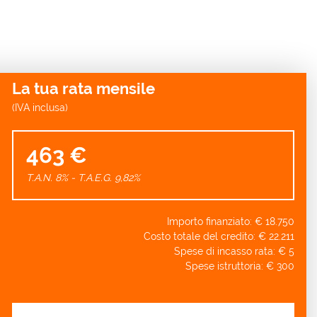
La tua rata mensile
(IVA inclusa)
463 €
T.A.N. 8% - T.A.E.G.
9,82
%
Importo finanziato: €
18.750
Costo totale del credito: €
22.211
Spese di incasso rata: €
5
Spese istruttoria: €
300