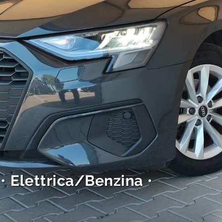
 •
Elettrica/Benzina
•