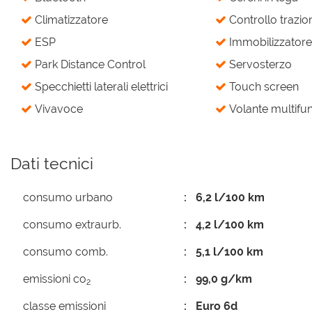
Climatizzatore
Controllo trazio
ESP
Immobilizzatore 
Park Distance Control
Servosterzo
Specchietti laterali elettrici
Touch screen
Vivavoce
Volante multifu
Dati tecnici
consumo urbano
6,2 l/100 km
consumo extraurb.
4,2 l/100 km
consumo comb.
5,1 l/100 km
emissioni co
99,0 g/km
2
classe emissioni
Euro 6d