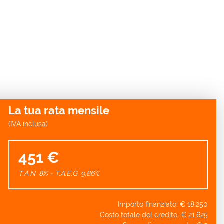
La tua rata mensile
(IVA inclusa)
451 €
T.A.N. 8% - T.A.E.G.
9,86
%
Importo finanziato: €
18.250
Costo totale del credito: €
21.625