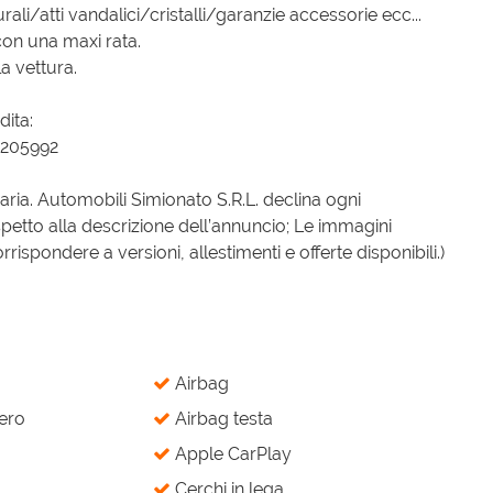
ali/atti vandalici/cristalli/garanzie accessorie ecc...
con una maxi rata.
a vettura.
dita:
8205992
iaria. Automobili Simionato S.R.L. declina ogni
spetto alla descrizione dell’annuncio; Le immagini
spondere a versioni, allestimenti e offerte disponibili.)
Airbag
ero
Airbag testa
Apple CarPlay
Cerchi in lega