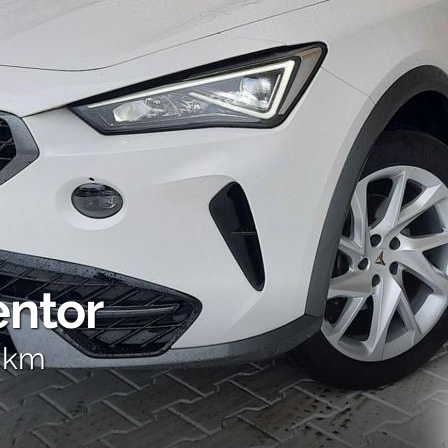
ntor
 km
o Fin-Light