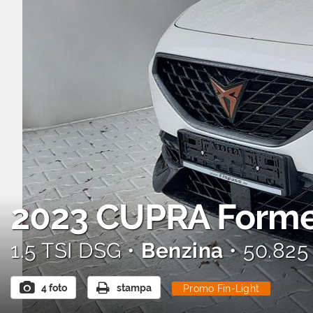
AREA COMMERCIANTI
2023
CUPRA Forme
1.5 TSI DSG •
Benzina
• 50.825
4 foto
stampa
Promo Fin-Light
Promo Fin-Light
Prom