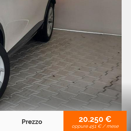
20.250 €
Prezzo
oppure
451 €
/ mese