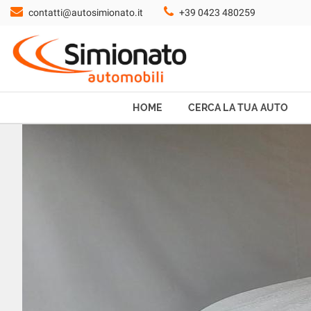
contatti@autosimionato.it
+39 0423 480259
HOME
CERCA LA TUA AUTO
NOLEGGIO
HOME
CERCA LA TUA AUTO
PROMO FIN-LIGHT
SERVIZI
CONTATTI
CHI SIAMO
AYVENS USATO