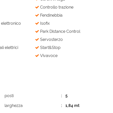
Controllo trazione
Fendinebbia
elettronico
Isofix
Park Distance Control
Servosterzo
li elettrici
Start&Stop
Vivavoce
posti
5
larghezza
1,84 mt