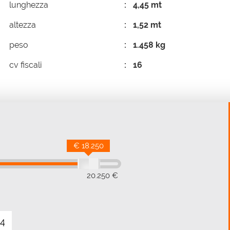
lunghezza
4,45 mt
altezza
1,52 mt
peso
1.458 kg
cv fiscali
16
€ 18.250
20.250 €
4