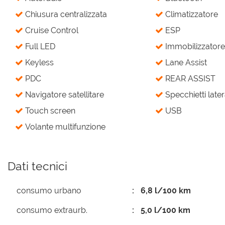
Chiusura centralizzata
Climatizzatore
Cruise Control
ESP
Full LED
Immobilizzatore 
Keyless
Lane Assist
PDC
REAR ASSIST
Navigatore satellitare
Specchietti latera
Touch screen
USB
Volante multifunzione
Dati tecnici
consumo urbano
6,8 l/100 km
consumo extraurb.
5,0 l/100 km