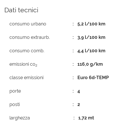
Dati tecnici
consumo urbano
5,2 l/100 km
consumo extraurb.
3,9 l/100 km
consumo comb.
4,4 l/100 km
emissioni co
116,0 g/km
2
classe emissioni
Euro 6d-TEMP
porte
4
posti
2
larghezza
1,72 mt