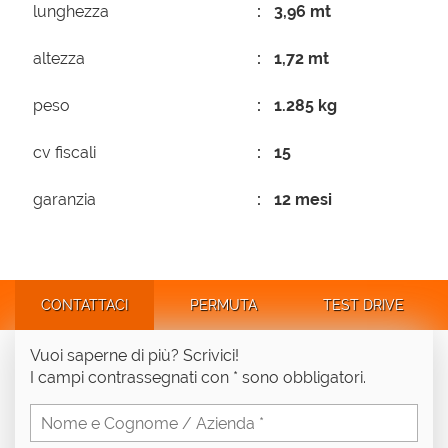
lunghezza
3,96 mt
altezza
1,72 mt
peso
1.285 kg
cv fiscali
15
garanzia
12 mesi
CONTATTACI
PERMUTA
TEST DRIVE
Vuoi saperne di più? Scrivici!
I campi contrassegnati con * sono obbligatori.