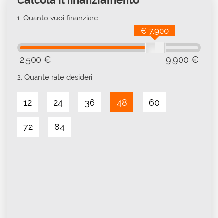
Calcola il finanziamento
1.
Quanto vuoi finanziare
€ 7.900
2.500 €
9.900 €
2.
Quante rate desideri
12
24
36
48
60
72
84