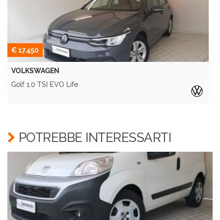
€ 17.450
VOLKSWAGEN
Golf 1.0 TSI EVO Life
A
POTREBBE INTERESSARTI