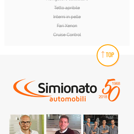
Tetto apribile
Interni in pelle
Fari Xenon
Cruise Control
TOP