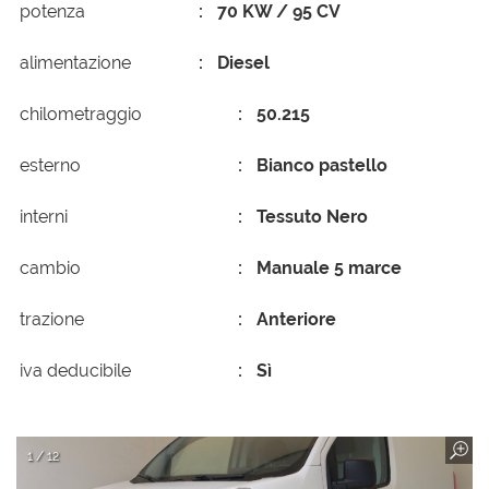
potenza
70 KW / 95 CV
alimentazione
Diesel
chilometraggio
50.215
esterno
Bianco pastello
interni
Tessuto Nero
cambio
Manuale 5 marce
trazione
Anteriore
iva deducibile
Sì
1 / 12