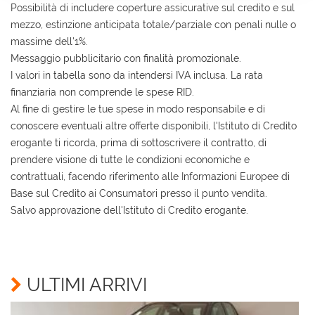
Possibilità di includere coperture assicurative sul credito e sul
mezzo, estinzione anticipata totale/parziale con penali nulle o
massime dell'1%.
Messaggio pubblicitario con finalità promozionale.
I valori in tabella sono da intendersi IVA inclusa. La rata
finanziaria non comprende le spese RID.
Al fine di gestire le tue spese in modo responsabile e di
conoscere eventuali altre offerte disponibili, l'Istituto di Credito
erogante ti ricorda, prima di sottoscrivere il contratto, di
prendere visione di tutte le condizioni economiche e
contrattuali, facendo riferimento alle Informazioni Europee di
Base sul Credito ai Consumatori presso il punto vendita.
Salvo approvazione dell'Istituto di Credito erogante.
Ho letto e accetto
l'informativa privacy
*
Acconsento al trattamento dei miei dati per finalità
di marketing
ULTIMI ARRIVI
Invia la tua richiesta