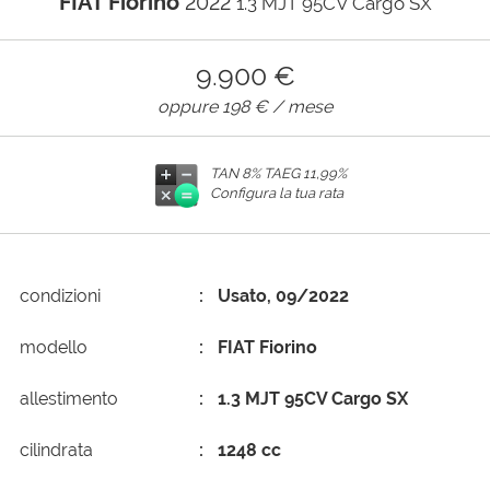
FIAT Fiorino
2022
1.3 MJT 95CV Cargo SX
AREA COMMERCIANTI
9.900 €
oppure
198 €
/ mese
TAN 8% TAEG
11,99%
Configura la tua rata
condizioni
Usato, 09/2022
modello
FIAT Fiorino
allestimento
1.3 MJT 95CV Cargo SX
cilindrata
1248 cc