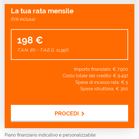
La tua rata mensile
(IVA inclusa)
198 €
T.A.N. 8% - T.A.E.G.
11,99
%
Importo finanziato: €
7.900
Costo totale del credito: €
9.497
Spese di incasso rata: €
5
Spese istruttoria: €
300
PROCEDI
Contattaci
Piano finanziario indicativo e personalizzabile.