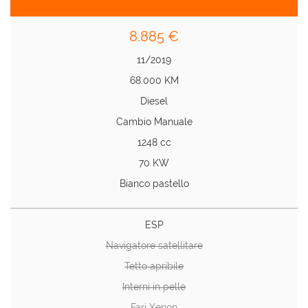
8.885 €
11/2019
68.000 KM
Diesel
Cambio Manuale
1248 cc
70 KW
Bianco pastello
ESP
Navigatore satellitare
Tetto apribile
Interni in pelle
Fari Xenon