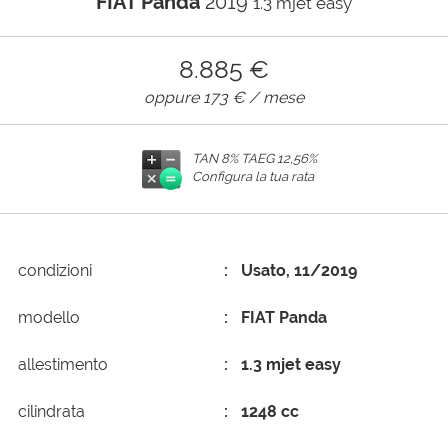
FIAT Panda
2019
1.3 mjet easy
AREA COMMERCIANTI
8.885 €
oppure
173 €
/ mese
TAN 8% TAEG
12,56%
Configura la tua rata
condizioni
Usato, 11/2019
modello
FIAT Panda
allestimento
1.3 mjet easy
cilindrata
1248 cc