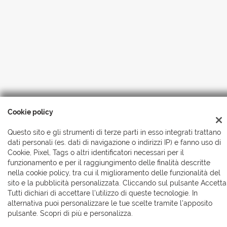
Cookie policy
Questo sito e gli strumenti di terze parti in esso integrati trattano
Copyright © 2026 Automobili Simionato S.r.l., Tutti i diritti
riservati
-
Leggi l'informativa sulla privacy
-
Cookie Policy
dati personali (es. dati di navigazione o indirizzi IP) e fanno uso di
Cookie, Pixel, Tags o altri identificatori necessari per il
funzionamento e per il raggiungimento delle finalità descritte
nella cookie policy, tra cui il miglioramento delle funzionalità del
sito e la pubblicità personalizzata. Cliccando sul pulsante Accetta
Tutti dichiari di accettare l'utilizzo di queste tecnologie. In
alternativa puoi personalizzare le tue scelte tramite l'apposito
pulsante. Scopri di più e personalizza.