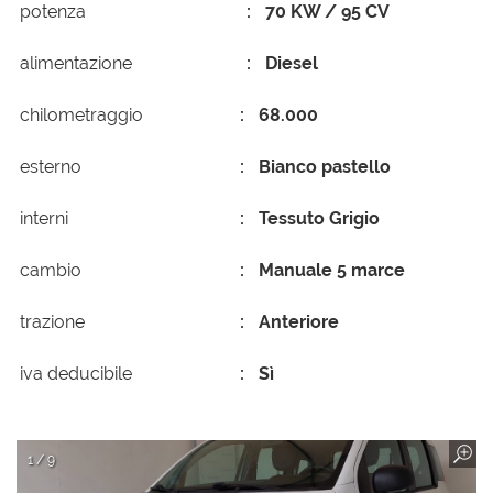
potenza
70 KW / 95 CV
alimentazione
Diesel
chilometraggio
68.000
esterno
Bianco pastello
interni
Tessuto Grigio
cambio
Manuale 5 marce
trazione
Anteriore
iva deducibile
Sì
1 / 9