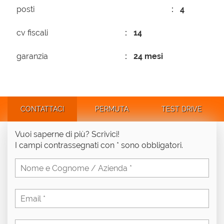
posti
4
cv fiscali
14
garanzia
24 mesi
CONTATTACI
PERMUTA
TEST DRIVE
Vuoi saperne di più? Scrivici!
I campi contrassegnati con * sono obbligatori.