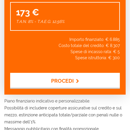
173 €
T.A.N. 8% - T.A.E.G.
12,56
%
Importo finanziato: €
6.885
Costo totale del credito: €
8.307
Spese di incasso rata: €
5
Spese istruttoria: €
300
PROCEDI
Contattaci
Piano finanziario indicativo e personalizzabile.
Possibilità di includere coperture assicurative sul credito e sul
mezzo, estinzione anticipata totale/parziale con penali nulle o
massime dell'1%.
Messaggio pubblicitario con finalità promozionale.