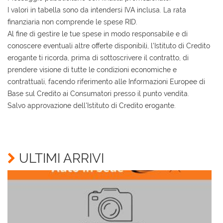
I valori in tabella sono da intendersi IVA inclusa. La rata
finanziaria non comprende le spese RID.
Al fine di gestire le tue spese in modo responsabile e di
conoscere eventuali altre offerte disponibili, l'Istituto di Credito
erogante ti ricorda, prima di sottoscrivere il contratto, di
prendere visione di tutte le condizioni economiche e
contrattuali, facendo riferimento alle Informazioni Europee di
Base sul Credito ai Consumatori presso il punto vendita.
Salvo approvazione dell'Istituto di Credito erogante.
Ho letto e accetto
l'informativa privacy
*
Acconsento al trattamento dei miei dati per finalità
di marketing
ULTIMI ARRIVI
Invia la tua richiesta