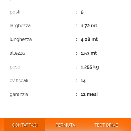
posti
5
larghezza
1,72 mt
lunghezza
4,08 mt
altezza
1,53 mt
peso
1.255 kg
cv fiscali
14
garanzia
12 mesi
CONTATTACI
PERMUTA
TEST DRIVE