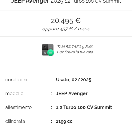
JEEP Avenger
2025
1.2 Turbo 100 CV Summit
AREA COMMERCIANTI
20.495 €
oppure
457 €
/ mese
TAN 8% TAEG
9,84%
Configura la tua rata
condizioni
Usato, 02/2025
modello
JEEP Avenger
allestimento
1.2 Turbo 100 CV Summit
cilindrata
1199 cc