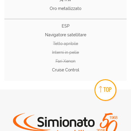
Oro metallizzato
ESP
Navigatore satellitare
Tetto apribile
Interni in pelle
Fari Xenon
Cruise Control
TOP