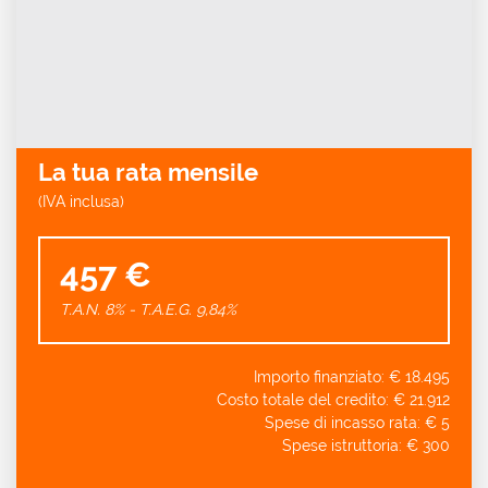
La tua rata mensile
(IVA inclusa)
457 €
T.A.N. 8% - T.A.E.G.
9,84
%
Importo finanziato: €
18.495
Costo totale del credito: €
21.912
Spese di incasso rata: €
5
Spese istruttoria: €
300