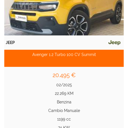
JEEP
Avenger 1.2 Turbo 100 CV Summit
20.495 €
02/2025
22.269 KM
Benzina
Cambio Manuale
1199 cc
74 KW