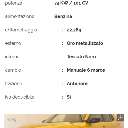
potenza
74 KW / 101 CV
alimentazione
Benzina
chilometraggio
22.269
esterno
Oro metallizzato
interni
Tessuto Nero
cambio
Manuale 6 marce
trazione
Anteriore
iva deducibile
Sì
1 / 15