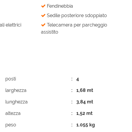
Fendinebbia
Sedile posteriore sdoppiato
li elettrici
Telecamera per parcheggio
assistito
posti
4
larghezza
1,68 mt
lunghezza
3,84 mt
altezza
1,52 mt
peso
1.055 kg