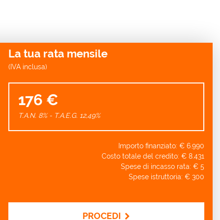
La tua rata mensile
(IVA inclusa)
176 €
T.A.N. 8% - T.A.E.G.
12,49
%
Importo finanziato: €
6.990
Costo totale del credito: €
8.431
Spese di incasso rata: €
5
Spese istruttoria: €
300
PROCEDI