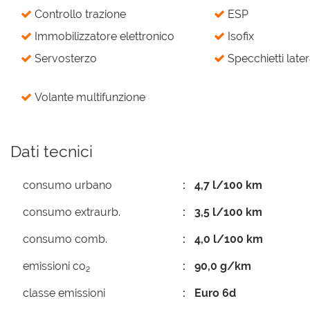
Controllo trazione
ESP
Immobilizzatore elettronico
Isofix
Servosterzo
Specchietti latera
Volante multifunzione
Dati tecnici
consumo urbano
4,7 l/100 km
consumo extraurb.
3,5 l/100 km
consumo comb.
4,0 l/100 km
emissioni co
90,0 g/km
2
classe emissioni
Euro 6d