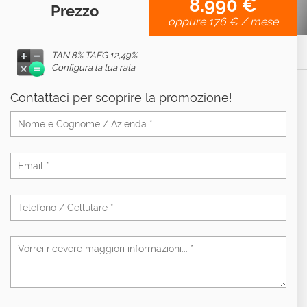
8.990 €
Prezzo
oppure
176 €
/ mese
TAN 8% TAEG
12,49%
Configura la tua rata
Contattaci per scoprire la promozione!