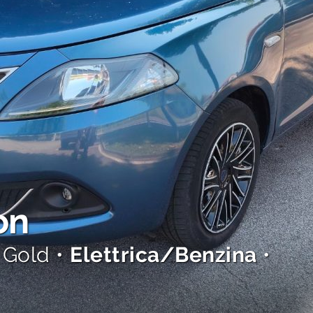
on
 Gold •
Elettrica/Benzina
•