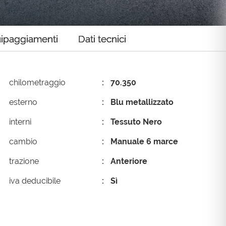
sioni
Prezzi Bassi
Occasioni
ipaggiamenti
Dati tecnici
chilometraggio
70.350
esterno
Blu metallizzato
interni
Tessuto Nero
cambio
Manuale 6 marce
trazione
Anteriore
iva deducibile
Sì