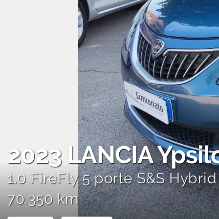
AREA COMMERCIANTI
2023
LANCIA Ypsil
1.0 FireFly 5 porte S&S Hybrid
70.350 km