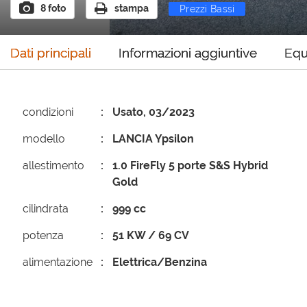
8 foto
stampa
Prezzi Bassi
Occa
Dati principali
Informazioni aggiuntive
Equ
condizioni
Usato, 03/2023
modello
LANCIA Ypsilon
allestimento
1.0 FireFly 5 porte S&S Hybrid
Gold
cilindrata
999 cc
potenza
51 KW / 69 CV
alimentazione
Elettrica/Benzina