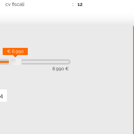
cv fiscali
12
€ 6.990
8.990 €
4