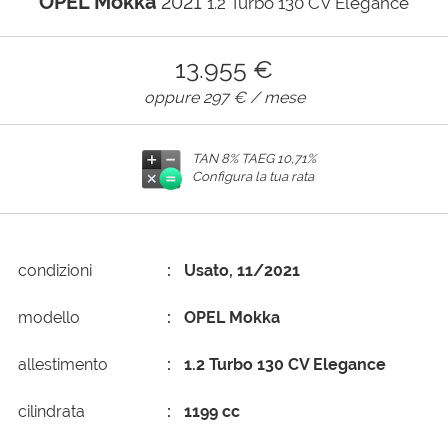
OPEL Mokka
2021
1.2 Turbo 130 CV Elegance
AREA COMMERCIANTI
13.955 €
oppure
297 €
/ mese
TAN 8% TAEG
10,71%
Configura la tua rata
condizioni
Usato, 11/2021
modello
OPEL Mokka
allestimento
1.2 Turbo 130 CV Elegance
cilindrata
1199 cc