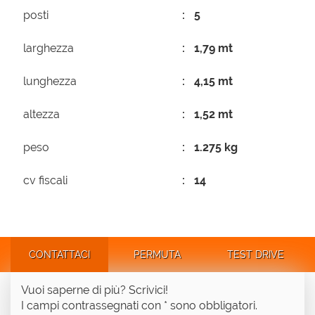
posti
5
larghezza
1,79 mt
lunghezza
4,15 mt
altezza
1,52 mt
peso
1.275 kg
cv fiscali
14
CONTATTACI
PERMUTA
TEST DRIVE
Vuoi saperne di più? Scrivici!
I campi contrassegnati con * sono obbligatori.