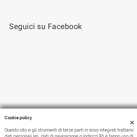
Seguici su Facebook
Cookie policy
Copyright © 2026 Automobili Simionato S.r.l., Tutti i diritti
riservati
-
Leggi l'informativa sulla privacy
-
Cookie Policy
Questo sito e gli strumenti di terze parti in esso integrati trattano
dati personali (es. dati di navigazione o indirizzi IP) e fanno uso di