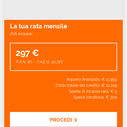
La tua rata mensile
(IVA inclusa)
297 €
T.A.N. 8% - T.A.E.G.
10,71
%
Importo finanziato: €
11.955
Costo totale del credito: €
14.249
Spese di incasso rata: €
5
Spese istruttoria: €
300
PROCEDI