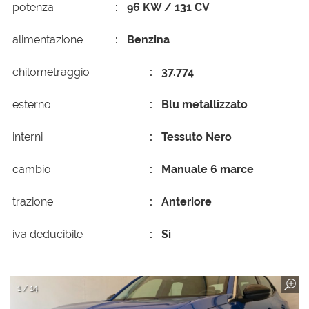
potenza
96 KW / 131 CV
alimentazione
Benzina
chilometraggio
37.774
esterno
Blu metallizzato
interni
Tessuto Nero
cambio
Manuale 6 marce
trazione
Anteriore
iva deducibile
Sì
1 / 14