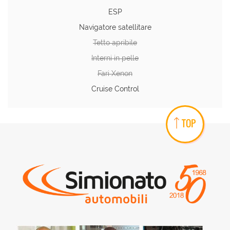
ESP
Navigatore satellitare
Tetto apribile
Interni in pelle
Fari Xenon
Cruise Control
TOP