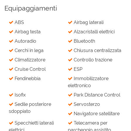
Equipaggiamenti
ABS
Airbag laterali
Airbag testa
Alzacristalli elettrici
Autoradio
Bluetooth
Cerchi in lega
Chiusura centralizzata
Climatizzatore
Controllo trazione
Cruise Control
ESP
Fendinebbia
Immobilizzatore
elettronico
Isofix
Park Distance Control
Sedile posteriore
Servosterzo
sdoppiato
Navigatore satellitare
Specchietti laterali
Telecamera per
elettrici
parcheggio assistito