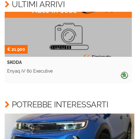
ULTIMI ARRIVI
Invia la tua richiesta
€ 21.900
SKODA
Enyaq iV 60 Executive
P
POTREBBE INTERESSARTI