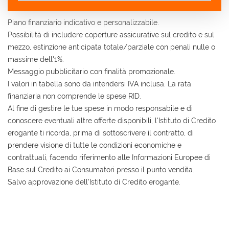
Contattaci
Piano finanziario indicativo e personalizzabile.
Possibilità di includere coperture assicurative sul credito e sul
mezzo, estinzione anticipata totale/parziale con penali nulle o
massime dell'1%.
Messaggio pubblicitario con finalità promozionale.
I valori in tabella sono da intendersi IVA inclusa. La rata
finanziaria non comprende le spese RID.
Al fine di gestire le tue spese in modo responsabile e di
conoscere eventuali altre offerte disponibili, l'Istituto di Credito
erogante ti ricorda, prima di sottoscrivere il contratto, di
prendere visione di tutte le condizioni economiche e
contrattuali, facendo riferimento alle Informazioni Europee di
Base sul Credito ai Consumatori presso il punto vendita.
Salvo approvazione dell'Istituto di Credito erogante.
Ho letto e accetto
l'informativa privacy
*
Acconsento al trattamento dei miei dati per finalità
di marketing