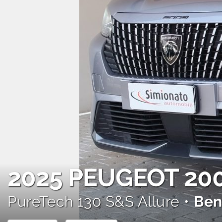
AREA COMMERCIANTI
2025
PEUGEOT 20
PureTech 130 S&S Allure •
Ben