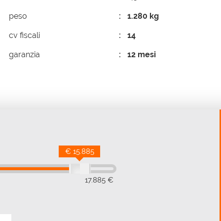
peso
1.280 kg
cv fiscali
14
garanzia
12 mesi
€ 15.885
17.885 €