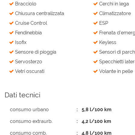
Bracciolo
Cerchi in lega
Chiusura centralizzata
Climatizzatore
Cruise Control
ESP
Fendinebbia
Frenata d'emerge
Isofix
Keyless
Sensore di pioggia
Sensori di parch
Servosterzo
Specchietti latera
Vetri oscurati
Volante in pelle
Dati tecnici
consumo urbano
5,8 l/100 km
consumo extraurb.
4,2 l/100 km
consumo comb.
4,8 l/100 km