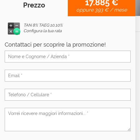
17.885 €
Prezzo
oppure
393 €
/ mese
TAN 8% TAEG
10,10%
Configura la tua rata
Contattaci per scoprire la promozione!