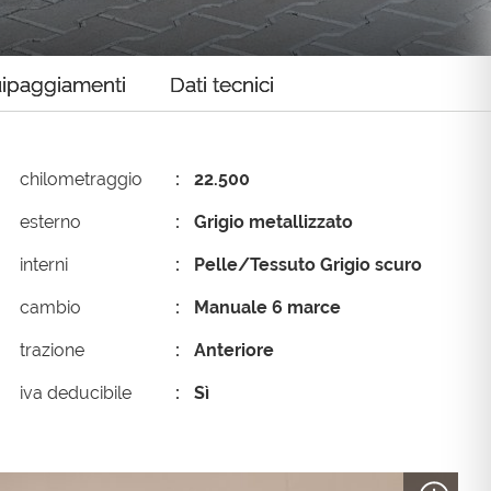
in-Light
Promo Fin-Light
ipaggiamenti
Dati tecnici
chilometraggio
22.500
esterno
Grigio metallizzato
interni
Pelle/Tessuto Grigio scuro
cambio
Manuale 6 marce
trazione
Anteriore
iva deducibile
Sì