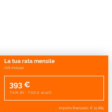
La tua rata mensile
(IVA inclusa)
393 €
T.A.N. 8% - T.A.E.G.
10,10
%
Importo finanziato: €
15.885