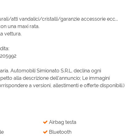
ali/atti vandalici/cristalli/garanzie accessorie ecc...
con una maxi rata.
a vettura.
dita:
8205992
iaria. Automobili Simionato S.R.L. declina ogni
spetto alla descrizione dell’annuncio; Le immagini
spondere a versioni, allestimenti e offerte disponibili.)
Airbag testa
le
Bluetooth