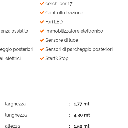
cerchi per 17°
Controllo trazione
Fari LED
nza assistita
Immobilizzatore elettronico
Sensore di luce
eggio posteriori
Sensori di parcheggio posteriori
li elettrici
Start&Stop
larghezza
1,77 mt
lunghezza
4,30 mt
altezza
1,52 mt