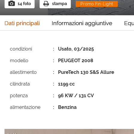
14 foto
stampa
Promo Fin-Light
Promo F
Dati principali
Informazioni aggiuntive
Equ
condizioni
Usato, 03/2025
modello
PEUGEOT 2008
allestimento
PureTech 130 S&S Allure
cilindrata
1199 cc
potenza
96 KW / 131 CV
alimentazione
Benzina