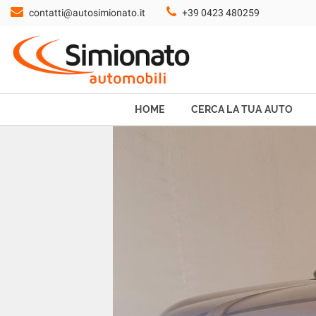
contatti@autosimionato.it
+39 0423 480259
HOME
CERCA LA TUA AUTO
NOLEGGIO
HOME
CERCA LA TUA AUTO
PROMO FIN-LIGHT
SERVIZI
CONTATTI
CHI SIAMO
AYVENS USATO