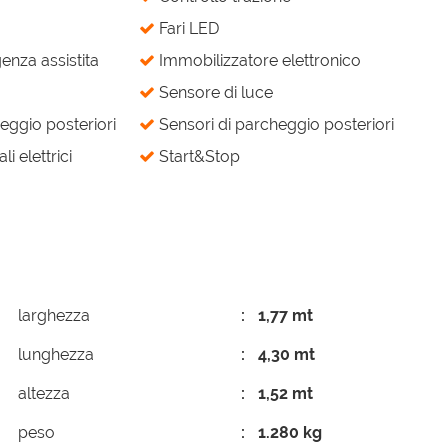
Fari LED
nza assistita
Immobilizzatore elettronico
Sensore di luce
eggio posteriori
Sensori di parcheggio posteriori
li elettrici
Start&Stop
larghezza
1,77 mt
lunghezza
4,30 mt
altezza
1,52 mt
peso
1.280 kg