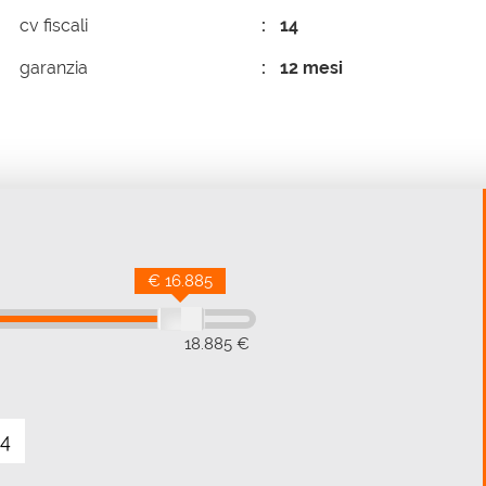
cv fiscali
14
garanzia
12 mesi
€ 16.885
18.885 €
4