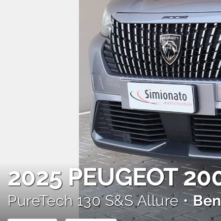
AREA COMMERCIANTI
2025
PEUGEOT 20
PureTech 130 S&S Allure •
Ben