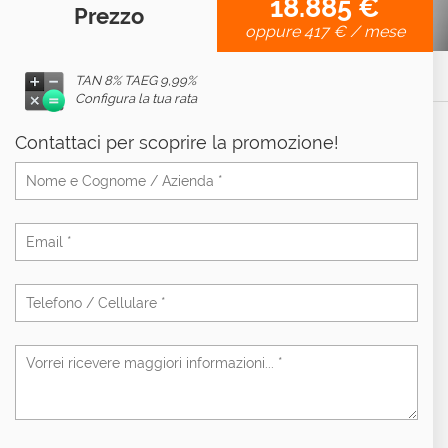
18.885 €
Prezzo
oppure
417 €
/ mese
TAN 8% TAEG
9,99%
Configura la tua rata
Contattaci per scoprire la promozione!