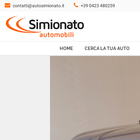
contatti@autosimionato.it
+39 0423 480259
HOME
CERCA LA TUA AUTO
NOLEGGIO
HOME
CERCA LA TUA AUTO
PROMO FIN-LIGHT
SERVIZI
CONTATTI
CHI SIAMO
AYVENS USATO