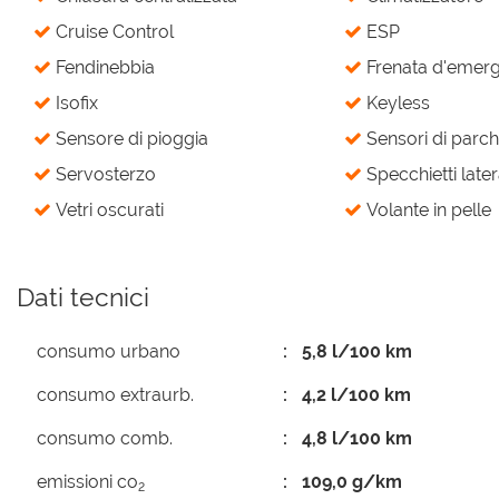
Cruise Control
ESP
Fendinebbia
Frenata d'emerge
Isofix
Keyless
Sensore di pioggia
Sensori di parch
Servosterzo
Specchietti latera
Vetri oscurati
Volante in pelle
Dati tecnici
consumo urbano
5,8 l/100 km
consumo extraurb.
4,2 l/100 km
consumo comb.
4,8 l/100 km
emissioni co
109,0 g/km
2