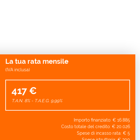
La tua rata mensile
(IVA inclusa)
417 €
T.A.N. 8% - T.A.E.G.
9,99
%
Importo finanziato: €
16.885
Costo totale del credito: €
20.026
Spese di incasso rata: €
5
Spese istruttoria: €
300