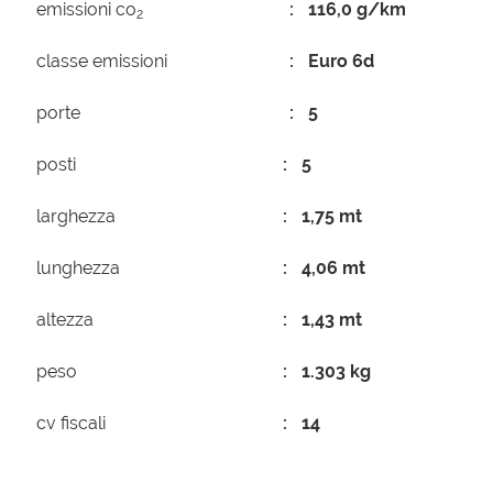
emissioni co
116,0 g/km
2
classe emissioni
Euro 6d
porte
5
posti
5
larghezza
1,75 mt
lunghezza
4,06 mt
altezza
1,43 mt
peso
1.303 kg
cv fiscali
14