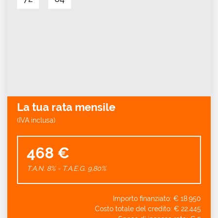
La tua rata mensile
(IVA inclusa)
468 €
T.A.N. 8% - T.A.E.G.
9,80
%
Importo finanziato: €
18.950
Costo totale del credito: €
22.445