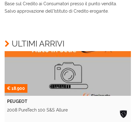
Base sul Credito ai Consumatori presso il punto vendita.
Salvo approvazione dell'Istituto di Credito erogante.
Ho letto e accetto
l'informativa privacy
*
Acconsento al trattamento dei miei dati per finalità
di marketing
ULTIMI ARRIVI
Invia la tua richiesta
€ 18.900
PEUGEOT
2008 PureTech 100 S&S Allure
A