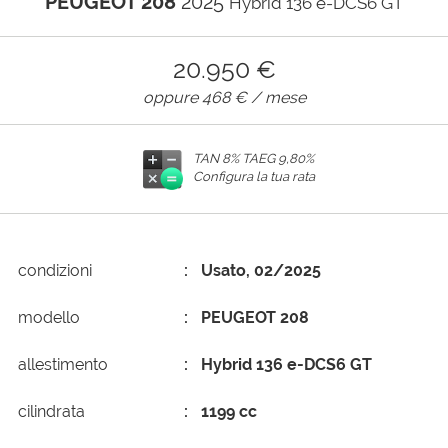
PEUGEOT 208
2025
Hybrid 136 e-DCS6 GT
AREA COMMERCIANTI
20.950 €
oppure
468 €
/ mese
TAN 8% TAEG
9,80%
Configura la tua rata
condizioni
Usato, 02/2025
modello
PEUGEOT 208
allestimento
Hybrid 136 e-DCS6 GT
cilindrata
1199 cc