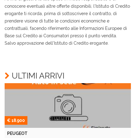
conoscere eventuali altre offerte disponibili, l'Istituto di Credito
erogante ti ricorda, prima di sottoscrivere il contratto, di
prendere visione di tutte le condizioni economiche e
contrattuali, facendo riferimento alle Informazioni Europee di
Base sul Credito ai Consumatori presso il punto vendita.
Salvo approvazione dell'Istituto di Credito erogante.
Ho letto e accetto
l'informativa privacy
*
Acconsento al trattamento dei miei dati per finalità
di marketing
ULTIMI ARRIVI
Invia la tua richiesta
€ 18.900
PEUGEOT