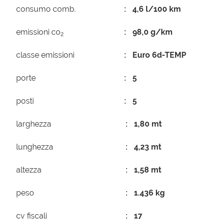
consumo comb.
4,6 l/100 km
emissioni co
98,0 g/km
2
classe emissioni
Euro 6d-TEMP
porte
5
posti
5
larghezza
1,80 mt
lunghezza
4,23 mt
altezza
1,58 mt
peso
1.436 kg
cv fiscali
17