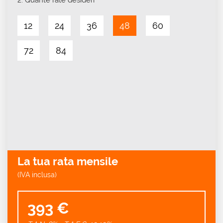
2.
Quante rate desideri
12
24
36
48
60
72
84
La tua rata mensile
(IVA inclusa)
393 €