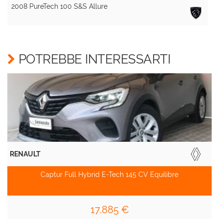
2008 PureTech 100 S&S Allure
A
POTREBBE INTERESSARTI
RENAULT
Captur Full Hybrid E-Tech 145 CV Equilibre
17.885 €