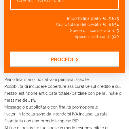
T.A.N. 8% - T.A.E.G.
10,10
%
Importo finanziato: €
15.885
Costo totale del credito: €
18.854
Spese di incasso rata: €
5
Spese istruttoria: €
300
PROCEDI
Contattaci
Piano finanziario indicativo e personalizzabile.
Possibilità di includere coperture assicurative sul credito e sul
mezzo, estinzione anticipata totale/parziale con penali nulle o
massime dell'1%.
Messaggio pubblicitario con finalità promozionale.
I valori in tabella sono da intendersi IVA inclusa. La rata
finanziaria non comprende le spese RID.
Al fine di gestire le tue spese in modo responsabile e di