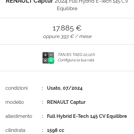
RENAULT Captur
2024
Full Hybrid E-Tech 145 CV
Equilibre
AREA COMMERCIANTI
17.885 €
oppure
393 €
/ mese
TAN 8% TAEG
10,10%
Configura la tua rata
condizioni
Usato, 07/2024
modello
RENAULT Captur
allestimento
Full Hybrid E-Tech 145 CV Equilibre
cilindrata
1598 cc