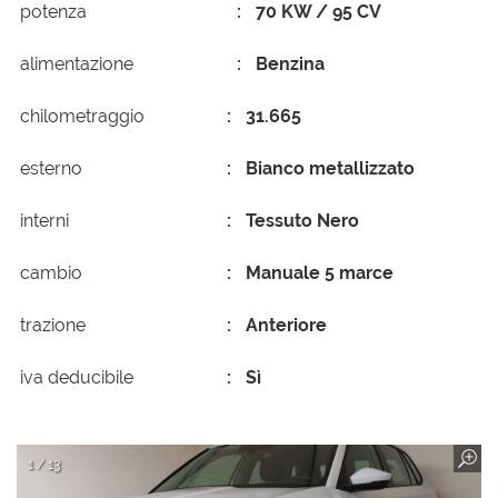
potenza
70 KW / 95 CV
alimentazione
Benzina
chilometraggio
31.665
esterno
Bianco metallizzato
interni
Tessuto Nero
cambio
Manuale 5 marce
trazione
Anteriore
iva deducibile
Sì
1 / 13