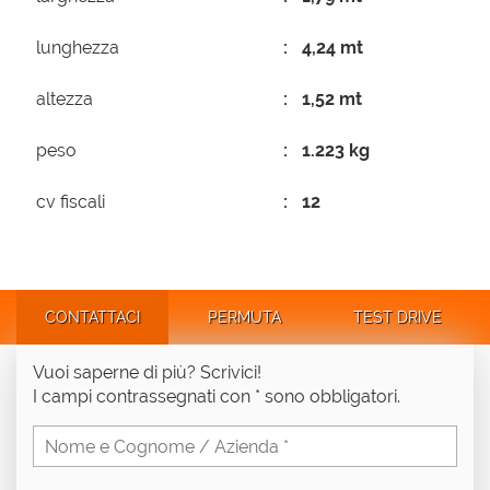
lunghezza
4,24 mt
altezza
1,52 mt
peso
1.223 kg
cv fiscali
12
CONTATTACI
PERMUTA
TEST DRIVE
Vuoi saperne di più? Scrivici!
I campi contrassegnati con * sono obbligatori.