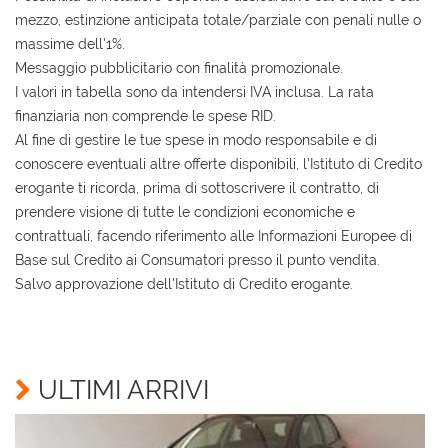
mezzo, estinzione anticipata totale/parziale con penali nulle o
massime dell'1%.
Messaggio pubblicitario con finalità promozionale.
I valori in tabella sono da intendersi IVA inclusa. La rata
finanziaria non comprende le spese RID.
Al fine di gestire le tue spese in modo responsabile e di
conoscere eventuali altre offerte disponibili, l'Istituto di Credito
erogante ti ricorda, prima di sottoscrivere il contratto, di
prendere visione di tutte le condizioni economiche e
contrattuali, facendo riferimento alle Informazioni Europee di
Base sul Credito ai Consumatori presso il punto vendita.
Salvo approvazione dell'Istituto di Credito erogante.
Ho letto e accetto
l'informativa privacy
*
Acconsento al trattamento dei miei dati per finalità
di marketing
ULTIMI ARRIVI
Invia la tua richiesta