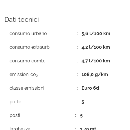
Dati tecnici
consumo urbano
5,6 l/100 km
consumo extraurb.
4,2 l/100 km
consumo comb.
4,7 l/100 km
emissioni co
108,0 g/km
2
classe emissioni
Euro 6d
porte
5
posti
5
larghezza
1,79 mt