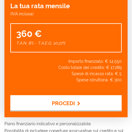
La tua rata mensile
(IVA inclusa)
360 €
T.A.N. 8% - T.A.E.G.
10,27
%
Importo finanziato: €
14.550
Costo totale del credito: €
17.289
Spese di incasso rata: €
5
Spese istruttoria: €
300
PROCEDI
Contattaci
Piano finanziario indicativo e personalizzabile.
Possibilità di includere coperture assicurative sul credito e sul