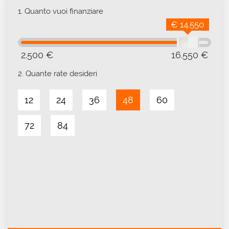
1.
Quanto vuoi finanziare
€ 14.550
2.500 €
16.550 €
2.
Quante rate desideri
12
24
36
48
60
72
84