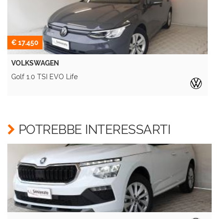
€ 17.450
VOLKSWAGEN
Golf 1.0 TSI EVO Life
A
POTREBBE INTERESSARTI