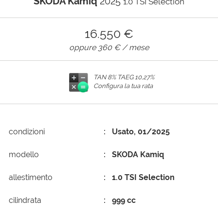
SKODA Kamiq
2025
1.0 TSI Selection
AREA COMMERCIANTI
16.550 €
oppure
360 €
/ mese
TAN 8% TAEG
10,27%
Configura la tua rata
condizioni
Usato, 01/2025
modello
SKODA Kamiq
allestimento
1.0 TSI Selection
cilindrata
999 cc