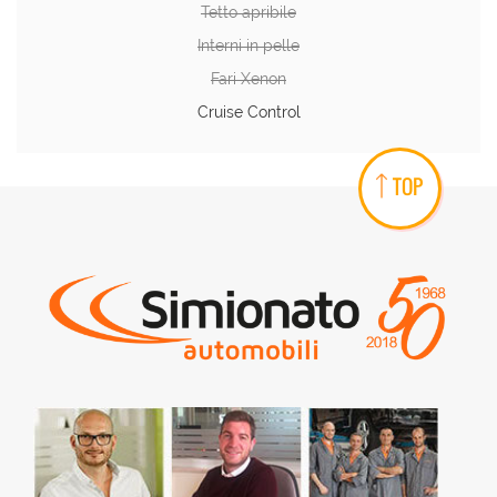
Tetto apribile
Interni in pelle
Fari Xenon
Cruise Control
TOP