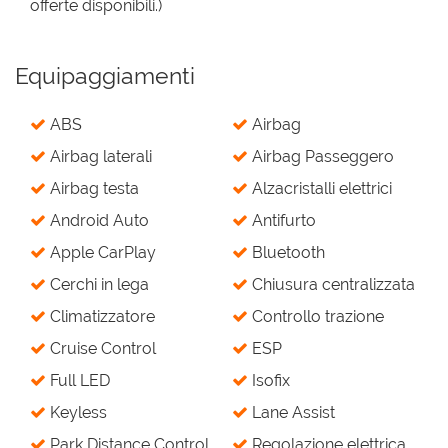
offerte disponibili.)
Equipaggiamenti
ABS
Airbag
Airbag laterali
Airbag Passeggero
Airbag testa
Alzacristalli elettrici
Android Auto
Antifurto
Apple CarPlay
Bluetooth
Cerchi in lega
Chiusura centralizzata
Climatizzatore
Controllo trazione
Cruise Control
ESP
Full LED
Isofix
Keyless
Lane Assist
Park Distance Control
Regolazione elettrica