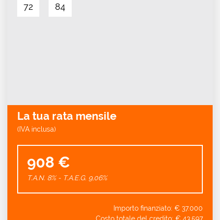
72
84
La tua rata mensile
(IVA inclusa)
908 €
T.A.N. 8% - T.A.E.G.
9,06
%
Importo finanziato: €
37.000
Costo totale del credito: €
43.597