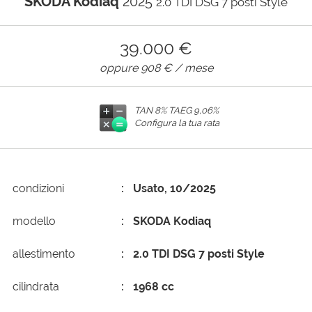
SKODA Kodiaq
2025
2.0 TDI DSG 7 posti Style
AREA COMMERCIANTI
39.000 €
oppure
908 €
/ mese
TAN 8% TAEG
9,06%
Configura la tua rata
condizioni
Usato, 10/2025
modello
SKODA Kodiaq
allestimento
2.0 TDI DSG 7 posti Style
cilindrata
1968 cc