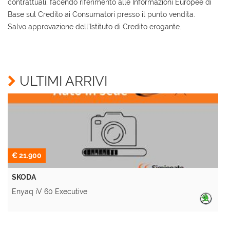
contrattuali, facendo riferimento alle Informazioni Europee di
Base sul Credito ai Consumatori presso il punto vendita.
Salvo approvazione dell'Istituto di Credito erogante.
Ho letto e accetto
l'informativa privacy
*
Acconsento al trattamento dei miei dati per finalità
di marketing
ULTIMI ARRIVI
Invia la tua richiesta
€ 21.900
SKODA
Enyaq iV 60 Executive
P