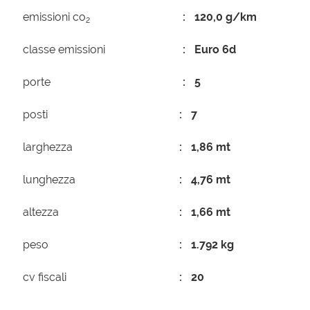
emissioni co
120,0 g/km
2
classe emissioni
Euro 6d
porte
5
posti
7
larghezza
1,86 mt
lunghezza
4,76 mt
altezza
1,66 mt
peso
1.792 kg
cv fiscali
20