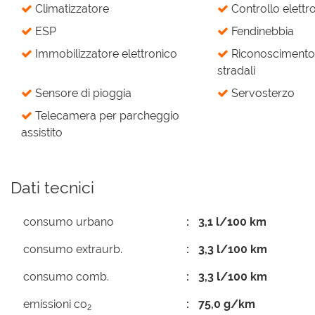
Climatizzatore
Controllo elettro
ESP
Fendinebbia
Immobilizzatore elettronico
Riconoscimento 
stradali
Sensore di pioggia
Servosterzo
Telecamera per parcheggio
assistito
Dati tecnici
consumo urbano
3,1 l/100 km
consumo extraurb.
3,3 l/100 km
consumo comb.
3,3 l/100 km
emissioni co
75,0 g/km
2