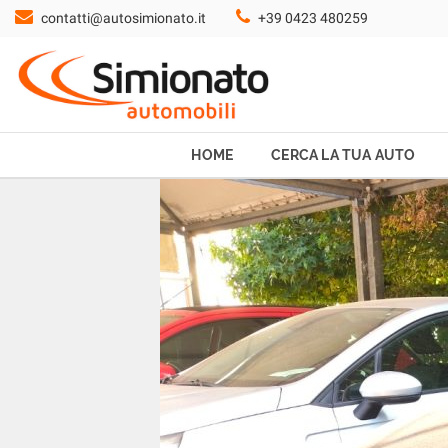
contatti@autosimionato.it
+39 0423 480259
HOME
CERCA LA TUA AUTO
NOLEGGIO
HOME
CERCA LA TUA AUTO
PROMO FIN-LIGHT
SERVIZI
CONTATTI
CHI SIAMO
AYVENS USATO