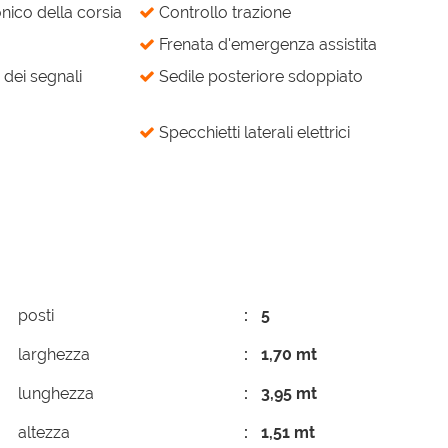
nico della corsia
Controllo trazione
Frenata d'emergenza assistita
dei segnali
Sedile posteriore sdoppiato
Specchietti laterali elettrici
posti
5
larghezza
1,70 mt
lunghezza
3,95 mt
altezza
1,51 mt