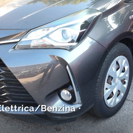
Elettrica/Benzina
•