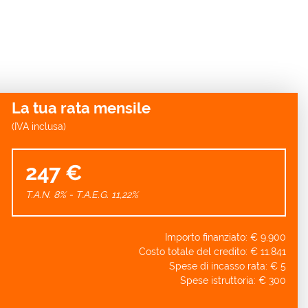
La tua rata mensile
(IVA inclusa)
247 €
T.A.N. 8% - T.A.E.G.
11,22
%
Importo finanziato: €
9.900
Costo totale del credito: €
11.841
Spese di incasso rata: €
5
Spese istruttoria: €
300