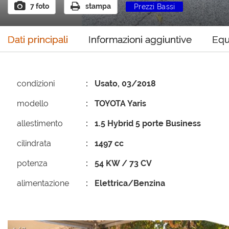
7 foto
stampa
Prezzi Bassi
Prezzi Bassi
P
Dati principali
Informazioni aggiuntive
Equ
condizioni
Usato, 03/2018
modello
TOYOTA Yaris
allestimento
1.5 Hybrid 5 porte Business
cilindrata
1497 cc
potenza
54 KW / 73 CV
alimentazione
Elettrica/Benzina