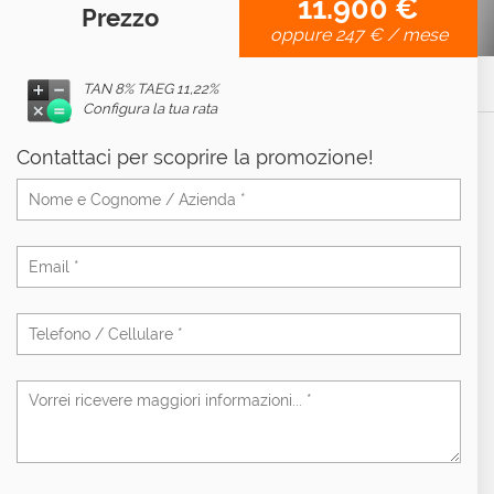
11.900 €
Prezzo
oppure
247 €
/ mese
TAN 8% TAEG
11,22%
Configura la tua rata
Contattaci per scoprire la promozione!