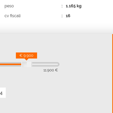
peso
1.165 kg
cv fiscali
16
€ 9.900
11.900 €
4