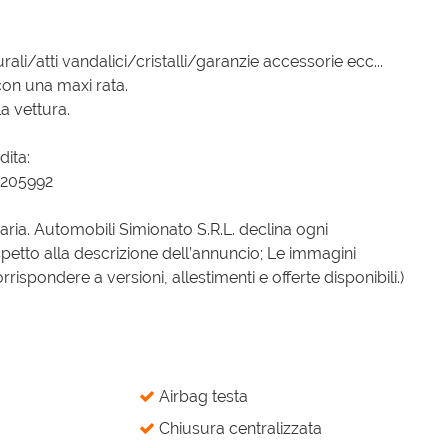
ali/atti vandalici/cristalli/garanzie accessorie ecc...
con una maxi rata.
a vettura.
dita:
8205992
iaria. Automobili Simionato S.R.L. declina ogni
spetto alla descrizione dell’annuncio; Le immagini
spondere a versioni, allestimenti e offerte disponibili.)
Airbag testa
Chiusura centralizzata