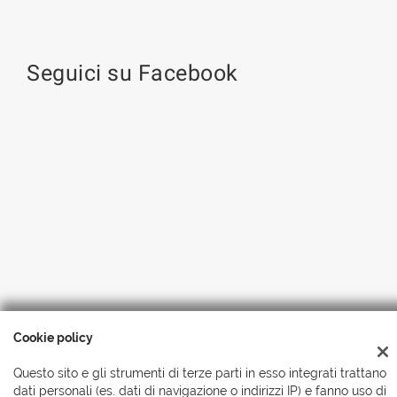
Seguici su Facebook
Cookie policy
Copyright © 2026 Automobili Simionato S.r.l., Tutti i diritti
riservati
-
Leggi l'informativa sulla privacy
-
Cookie Policy
Questo sito e gli strumenti di terze parti in esso integrati trattano
dati personali (es. dati di navigazione o indirizzi IP) e fanno uso di