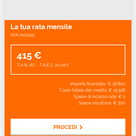
La tua rata mensile
(IVA inclusa)
415 €
T.A.N. 8% - T.A.E.G.
10,00
%
Importo finanziato: €
16.800
Costo totale del credito: €
19.926
Spese di incasso rata: €
5
Spese istruttoria: €
300
PROCEDI