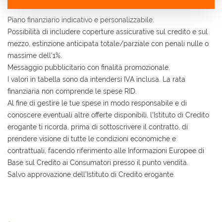
Contattaci
Piano finanziario indicativo e personalizzabile.
Possibilità di includere coperture assicurative sul credito e sul
mezzo, estinzione anticipata totale/parziale con penali nulle o
massime dell'1%.
Messaggio pubblicitario con finalità promozionale.
I valori in tabella sono da intendersi IVA inclusa. La rata
finanziaria non comprende le spese RID.
Al fine di gestire le tue spese in modo responsabile e di
conoscere eventuali altre offerte disponibili, l'Istituto di Credito
erogante ti ricorda, prima di sottoscrivere il contratto, di
prendere visione di tutte le condizioni economiche e
contrattuali, facendo riferimento alle Informazioni Europee di
Base sul Credito ai Consumatori presso il punto vendita.
Salvo approvazione dell'Istituto di Credito erogante.
Ho letto e accetto
l'informativa privacy
*
Acconsento al trattamento dei miei dati per finalità
di marketing