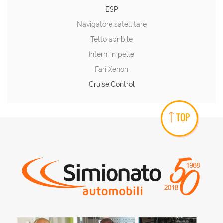
ESP
Navigatore satellitare
Tetto apribile
Interni in pelle
Fari Xenon
Cruise Control
TOP