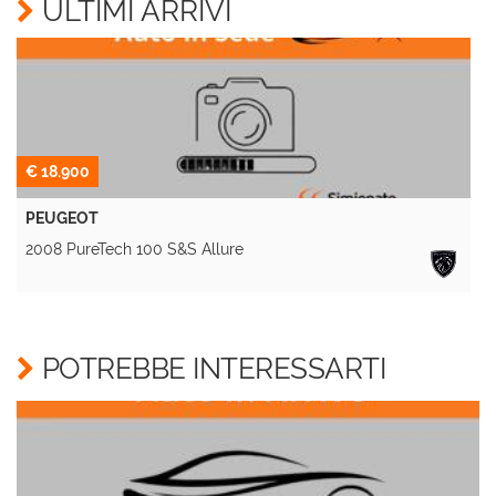
ULTIMI ARRIVI
Invia la tua richiesta
€ 18.900
PEUGEOT
2008 PureTech 100 S&S Allure
A
POTREBBE INTERESSARTI