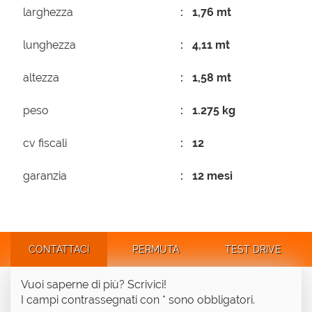
larghezza
1,76 mt
lunghezza
4,11 mt
altezza
1,58 mt
peso
1.275 kg
cv fiscali
12
garanzia
12 mesi
CONTATTACI
PERMUTA
TEST DRIVE
Vuoi saperne di più? Scrivici!
I campi contrassegnati con * sono obbligatori.