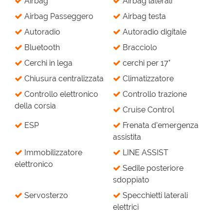
Airbag
Airbag laterali
Airbag Passeggero
Airbag testa
Autoradio
Autoradio digitale
Bluetooth
Bracciolo
Cerchi in lega
cerchi per 17°
Chiusura centralizzata
Climatizzatore
Controllo elettronico
Controllo trazione
della corsia
Cruise Control
ESP
Frenata d'emergenza
assistita
Immobilizzatore
LINE ASSIST
elettronico
Sedile posteriore
sdoppiato
Servosterzo
Specchietti laterali
elettrici