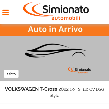
HOME
CERCA LA TUA AUTO
NOLEGGIO
PROMO FIN-LIGHT
SERVIZI
1 foto
CONTATTI
VOLKSWAGEN T-Cross
2022
1.0 TSI 110 CV DSG
CHI SIAMO
Style
AYVENS USATO