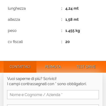
lunghezza
4,24 mt
altezza
1,58 mt
peso
1.455 kg
cv fiscali
20
CONTATTACI
PERMUTA
TEST DRIVE
Vuoi saperne di più? Scrivici!
I campi contrassegnati con * sono obbligatori.