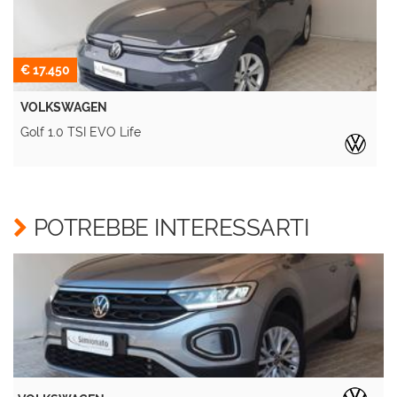
€ 17.450
VOLKSWAGEN
Golf 1.0 TSI EVO Life
A
POTREBBE INTERESSARTI