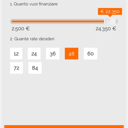
1.
Quanto vuoi finanziare
€ 22.350
2.500 €
24.350 €
2.
Quante rate desideri
12
24
36
48
60
72
84