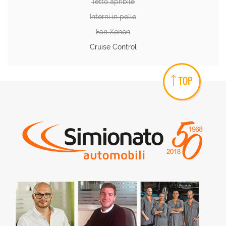
Tetto apribile
Interni in pelle
Fari Xenon
Cruise Control
TOP