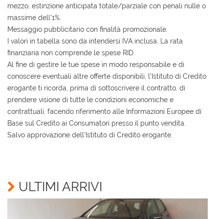
mezzo, estinzione anticipata totale/parziale con penali nulle o
massime dell'1%.
Messaggio pubblicitario con finalità promozionale.
I valori in tabella sono da intendersi IVA inclusa. La rata
finanziaria non comprende le spese RID.
Al fine di gestire le tue spese in modo responsabile e di
conoscere eventuali altre offerte disponibili, l'Istituto di Credito
erogante ti ricorda, prima di sottoscrivere il contratto, di
prendere visione di tutte le condizioni economiche e
contrattuali, facendo riferimento alle Informazioni Europee di
Base sul Credito ai Consumatori presso il punto vendita.
Salvo approvazione dell'Istituto di Credito erogante.
Ho letto e accetto
l'informativa privacy
*
Acconsento al trattamento dei miei dati per finalità
di marketing
ULTIMI ARRIVI
Invia la tua richiesta