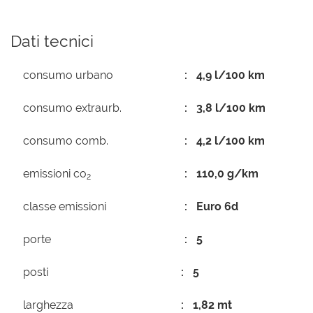
Dati tecnici
consumo urbano
4,9 l/100 km
consumo extraurb.
3,8 l/100 km
consumo comb.
4,2 l/100 km
emissioni co
110,0 g/km
2
classe emissioni
Euro 6d
porte
5
posti
5
larghezza
1,82 mt