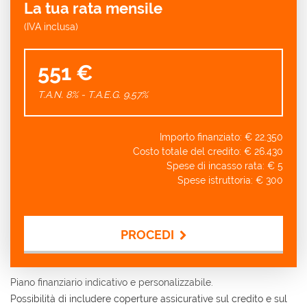
La tua rata mensile
(IVA inclusa)
551 €
T.A.N. 8% - T.A.E.G.
9,57
%
Importo finanziato: €
22.350
Costo totale del credito: €
26.430
Spese di incasso rata: €
5
Spese istruttoria: €
300
PROCEDI
Contattaci
Piano finanziario indicativo e personalizzabile.
Possibilità di includere coperture assicurative sul credito e sul