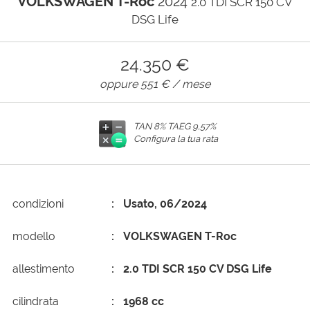
VOLKSWAGEN T-Roc
2024
2.0 TDI SCR 150 CV
DSG Life
AREA COMMERCIANTI
24.350 €
oppure
551 €
/ mese
TAN 8% TAEG
9,57%
Configura la tua rata
condizioni
Usato, 06/2024
modello
VOLKSWAGEN T-Roc
allestimento
2.0 TDI SCR 150 CV DSG Life
cilindrata
1968 cc