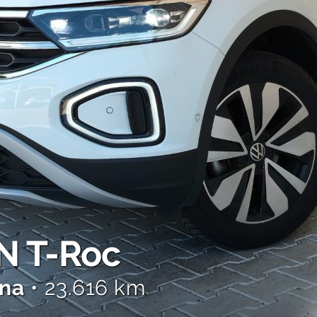
 T-Roc
ina
• 23.616 km