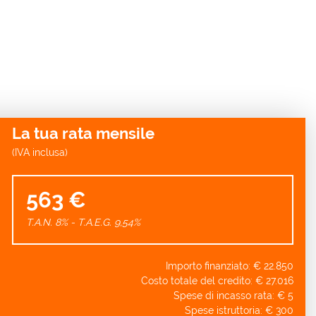
La tua rata mensile
(IVA inclusa)
563 €
T.A.N. 8% - T.A.E.G.
9,54
%
Importo finanziato: €
22.850
Costo totale del credito: €
27.016
Spese di incasso rata: €
5
Spese istruttoria: €
300