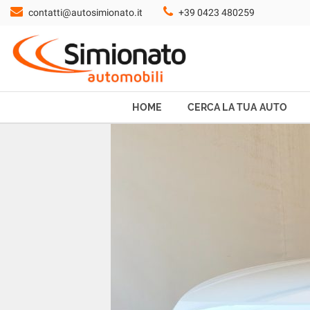
contatti@autosimionato.it
+39 0423 480259
HOME
CERCA LA TUA AUTO
NOLEGGIO
HOME
CERCA LA TUA AUTO
PROMO FIN-LIGHT
SERVIZI
CONTATTI
CHI SIAMO
AYVENS USATO