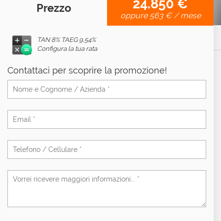
24.850 €
Prezzo
oppure
563 €
/ mese
TAN 8% TAEG
9,54%
Configura la tua rata
Contattaci per scoprire la promozione!