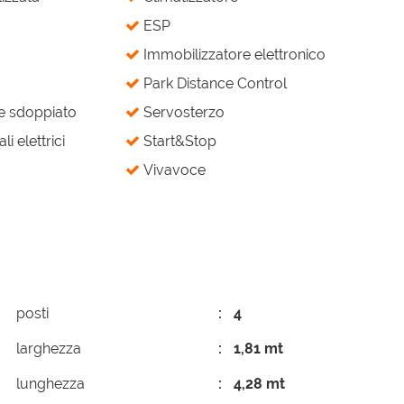
ESP
Immobilizzatore elettronico
Park Distance Control
e sdoppiato
Servosterzo
li elettrici
Start&Stop
Vivavoce
posti
4
larghezza
1,81 mt
lunghezza
4,28 mt