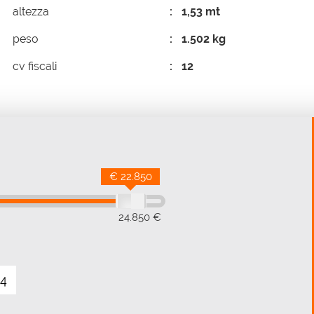
altezza
1,53 mt
peso
1.502 kg
cv fiscali
12
€ 22.850
24.850 €
4