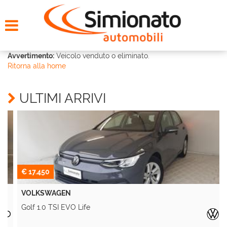
HOME
CERCA LA TUA AUTO
Avvertimento:
Veicolo venduto o eliminato.
Ritorna alla home
NOLEGGIO
ULTIMI ARRIVI
PROMO FIN-LIGHT
SERVIZI
CONTATTI
€ 17.450
VOLKSWAGEN
CHI SIAMO
Golf 1.0 TSI EVO Life
A
AYVENS USATO