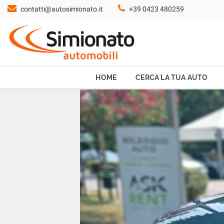
contatti@autosimionato.it
+39 0423 480259
HOME
CERCA LA TUA AUTO
NOLEGGIO
HOME
CERCA LA TUA AUTO
PROMO FIN-LIGHT
SERVIZI
CONTATTI
CHI SIAMO
AYVENS USATO