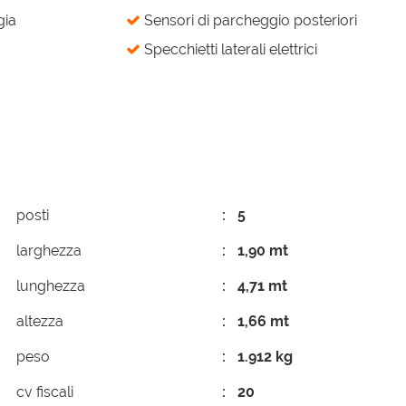
gia
Sensori di parcheggio posteriori
Specchietti laterali elettrici
posti
5
larghezza
1,90 mt
lunghezza
4,71 mt
altezza
1,66 mt
peso
1.912 kg
cv fiscali
20