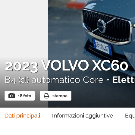
AREA COMMERCIANTI
2023
VOLVO XC60
B4 (d) automatico Core •
Elet
18 foto
stampa
Dati principali
Informazioni aggiuntive
Equ