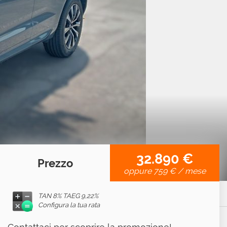
32.890 €
Prezzo
oppure
759 €
/ mese
TAN 8% TAEG
9,22%
Configura la tua rata