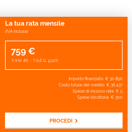
La tua rata mensile
(IVA inclusa)
759 €
T.A.N. 8% - T.A.E.G.
9,22
%
Importo finanziato: €
30.890
Costo totale del credito: €
36.437
Spese di incasso rata: €
5
Spese istruttoria: €
300
PROCEDI