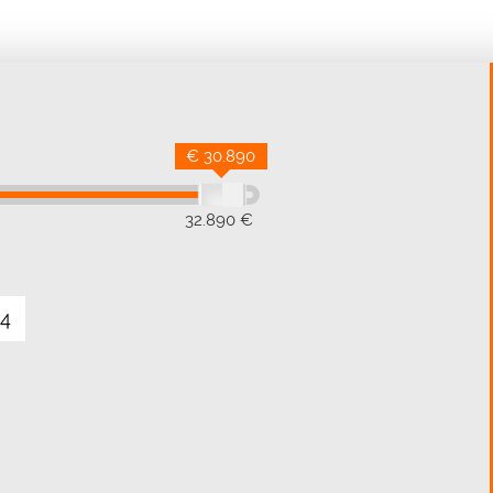
€ 30.890
32.890 €
4