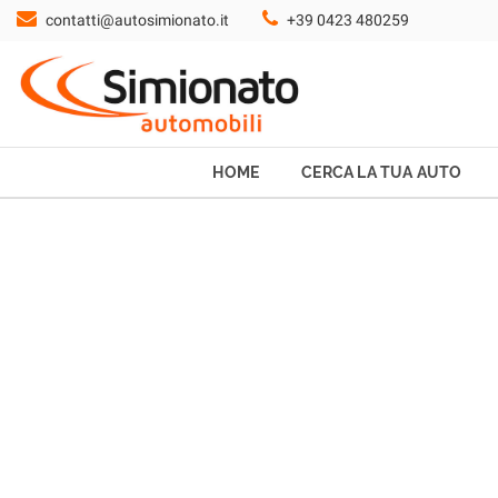
contatti@autosimionato.it
+39 0423 480259
HOME
CERCA LA TUA AUTO
NOLEGGIO
HOME
CERCA LA TUA AUTO
PROMO FIN-LIGHT
SERVIZI
CONTATTI
CHI SIAMO
AYVENS USATO