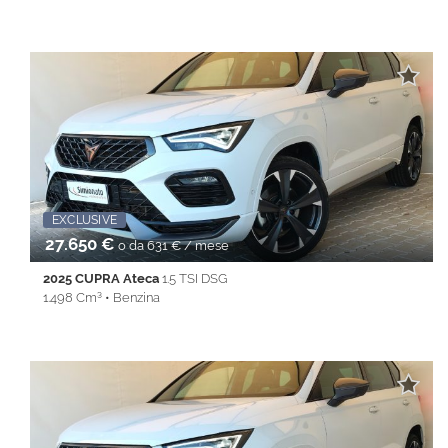
60.000 Km • Cambio Manuale (6) • Bianco pastello • 4 Porte •
ABS • Adaptive Cruise Control • Airbag • Airbag Passeggero •
Autoradio digitale • Bluetooth • Bracciolo • Cerchi in lega •
Chiusura centralizzata • Climatizzatore • Cruise Control • ESP •
Frenata d'emergenza assistita • Immobilizzatore elettronico •
Riconoscimento dei segnali stradali • Sensori di parcheggio
posteriori • Sensori di parcheggio posteriori • Servosterzo •
Specchietti laterali elettrici • Telecamera per parcheggio
assistito • Telecamera posteriore • Touch screen • Volante
multifunzione
EXCLUSIVE
27.650 €
o da 631 € / mese
2025 CUPRA Ateca
1.5 TSI DSG
1.498 Cm³ • Benzina
18.303 Km • Cambio Automatico (7) • Bianco metallizzato • 5
Porte • ABS • Airbag • Airbag laterali • Airbag Passeggero •
Airbag testa • Alzacristalli elettrici • Android Auto • Apple
CarPlay • Autoradio • Bluetooth • cerchi da 19'' • Cerchi in lega •
Chiusura centralizzata • Climatizzatore • Controllo trazione •
Cruise Control • ESP • Full LED • Immobilizzatore elettronico •
Isofix • Keyless • Lane Assist • Park Distance Control • PDC •