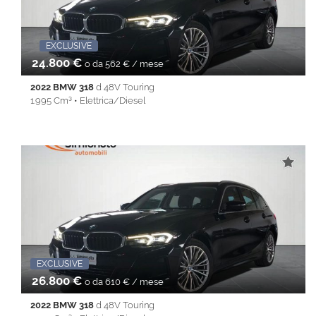
• PDC • REAR ASSIST • Sedile posteriore sdoppiato •
Servosterzo • SISTEMA ANTICOLLISIONE • Navigatore
satellitare • Specchietti laterali elettrici • Start&Stop •
Telecamera posteriore • Touch screen • USB • Vivavoce •
EXCLUSIVE
Promo Fin-Light
EXCLUSI
Volante multifunzione
24.800 €
o da 562 € / mese
2022 BMW 318
d 48V Touring
1.995 Cm³ • Elettrica/Diesel
89.037 Km • Cambio Automatico (8) • Nero metallizzato • 5
Porte • ABS • Airbag • Airbag laterali • Airbag Passeggero •
Airbag testa • Alzacristalli elettrici • Android Auto • Antifurto •
Apple CarPlay • Autoradio • Cerchi in lega • Chiusura
centralizzata • Climatizzatore • Controllo trazione • Cruise
Control • ESP • Fendinebbia • Filtro antiparticolato • Full LED •
Immobilizzatore elettronico • Isofix • Lane Assist • Park Distance
Control • Sedile posteriore sdoppiato • Servosterzo •
Navigatore satellitare • Specchietti laterali elettrici • Start&Stop •
Telecamera per parcheggio assistito • Touch screen • USB •
Vivavoce • Volante multifunzione
EXCLUSIVE
26.800 €
o da 610 € / mese
2022 BMW 318
d 48V Touring