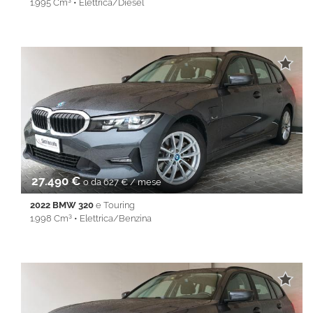
1.995 Cm³ • Elettrica/Diesel
89.037 Km • Cambio Automatico (8) • Nero metallizzato • 5
Porte • ABS • Airbag • Airbag laterali • Airbag Passeggero •
Airbag testa • Alzacristalli elettrici • Android Auto • Antifurto •
Apple CarPlay • Autoradio • Cerchi in lega • Chiusura
centralizzata • Climatizzatore • Controllo trazione • Cruise
Control • ESP • Fendinebbia • Filtro antiparticolato • Full LED •
Immobilizzatore elettronico • Isofix • Lane Assist • Park Distance
Control • Sedile posteriore sdoppiato • Servosterzo •
Navigatore satellitare • Specchietti laterali elettrici • Start&Stop •
Telecamera per parcheggio assistito • Touch screen • USB •
Vivavoce • Volante multifunzione
27.490 €
o da 627 € / mese
2022 BMW 320
e Touring
1.998 Cm³ • Elettrica/Benzina
38.084 Km • Cambio Automatico (8) • Antracite metallizzato • 5
Porte • ABS • Airbag • Airbag laterali • Airbag Passeggero •
Airbag testa • Alzacristalli elettrici • Android Auto • Antifurto •
Apple CarPlay • Autoradio • Bluetooth • Cerchi in lega •
Chiusura centralizzata • Climatizzatore • Controllo trazione •
Cruise Control • ESP • Filtro antiparticolato • Full LED •