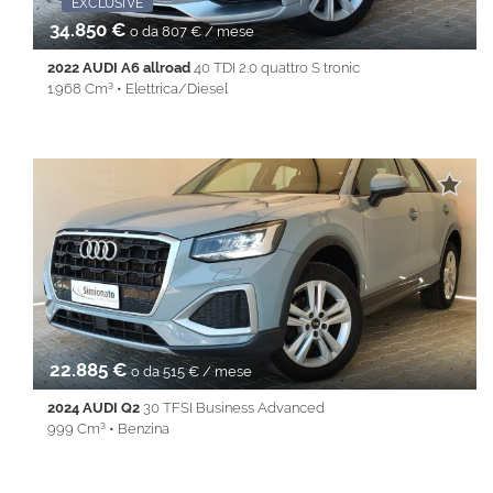
EXCLUSIVE
Promo Fin-Light
EXCLUSI
34.850 €
o da 807 € / mese
2022 AUDI A6 allroad
40 TDI 2.0 quattro S tronic
1.968 Cm³ • Elettrica/Diesel
82.944 Km • Cambio Automatico (7) • Argento metallizzato • 5
Porte • ABS • Airbag • Airbag laterali • Airbag Passeggero •
Airbag testa • Alzacristalli elettrici • Android Auto • Apple
CarPlay • Autoradio • Bluetooth • cerchi da 19'' • Cerchi in lega •
Chiusura centralizzata • Climatizzatore • Controllo trazione •
Cruise Control • ESP • Filtro antiparticolato • Full LED •
Immobilizzatore elettronico • Isofix • Keyless • Lane Assist • Park
Distance Control • PDC • REAR ASSIST • Sedile posteriore
sdoppiato • Servosterzo • Navigatore satellitare • Sospensioni
pneumatiche • Specchietti laterali elettrici • Start&Stop • Touch
screen • USB • Vivavoce • Volante multifunzione
22.885 €
o da 515 € / mese
2024 AUDI Q2
30 TFSI Business Advanced
999 Cm³ • Benzina
29.985 Km • Cambio Manuale (6) • Grigio metallizzato • 5 Porte •
ABS • Airbag • Airbag laterali • Airbag Passeggero • Airbag testa