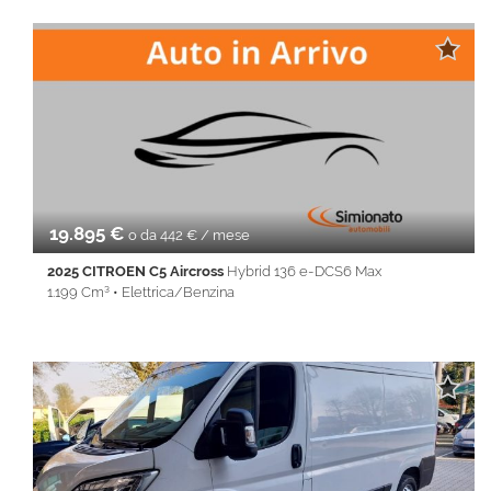
• ABS • Airbag • Airbag laterali • Airbag Passeggero • Airbag
testa • Alzacristalli elettrici • Autoradio • Bluetooth • Chiusura
centralizzata • Climatizzatore • Controllo trazione • Cruise
Control • ESP • Immobilizzatore elettronico • Isofix • Sedile
posteriore sdoppiato • Servosterzo • Specchietti laterali elettrici
• USB • Volante multifunzione
19.895 €
o da 442 € / mese
2025 CITROEN C5 Aircross
Hybrid 136 e-DCS6 Max
1.199 Cm³ • Elettrica/Benzina
25.800 Km • Cambio Automatico (6) • Blu metallizzato • 5 Porte •
ABS • Adaptive Cruise Control • Adaptive Cruise Control •
Airbag • Airbag laterali • Airbag Passeggero • Airbag testa •
Autoradio • Autoradio digitale • Bluetooth • Bracciolo • Cerchi in
lega • cerchi per 18° • Chiusura centralizzata • Climatizzatore •
Controllo elettronico della corsia • Controllo trazione • Cruise
Control • ESP • Fari LED • Fendinebbia • Frenata d'emergenza
assistita • Immobilizzatore elettronico • Riconoscimento dei