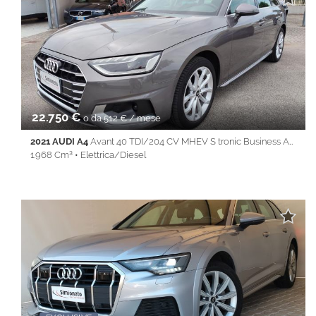
Cerchi in lega • Chiusura centralizzata • Climatizzatore • Cruise
Control • Full LED • Immobilizzatore elettronico • Isofix • Keyless
• Lane Assist • Park Distance Control • PDC • Sedile posteriore
sdoppiato • Servosterzo • Navigatore satellitare • Specchietti
laterali elettrici • Start&Stop • Touch screen • USB • Vivavoce •
Volante multifunzione
22.750 €
o da 512 € / mese
2021 AUDI A4
Avant 40 TDI/204 CV MHEV S tronic Business Adv.
1.968 Cm³ • Elettrica/Diesel
66.930 Km • Cambio Automatico (7) • Grigio metallizzato • 5
Porte • ABS • Airbag • Airbag laterali • Airbag Passeggero •
Airbag testa • Android Auto • Apple CarPlay • Autoradio •
Bluetooth • Cerchi in lega • Chiusura centralizzata •
Climatizzatore • Controllo trazione • Cruise Control • ESP • Filtro
antiparticolato • Full LED • Immobilizzatore elettronico • Isofix •
Keyless • Lane Assist • Park Distance Control • PDC • Sedile
posteriore sdoppiato • Servosterzo • Navigatore satellitare •
Specchietti laterali elettrici • Start&Stop • Touch screen • USB •
Vivavoce • Volante multifunzione