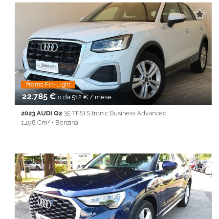
• Autoradio • Autoradio digitale • Bracciolo • Cerchi in lega •
Chiusura centralizzata • Climatizzatore • Controllo elettronico
della corsia • Controllo trazione • Cruise Control • Fari LED •
Frenata d'emergenza assistita • Immobilizzatore elettronico •
Isofix • Sedile posteriore sdoppiato • Sensore di luce • Sensore
di pioggia • Sensori di parcheggio posteriori • Sensori di
parcheggio posteriori • Servosterzo • Specchietti laterali elettrici
• Start/Stop Automatico • Telecamera posteriore • Touch
screen • USB • Vetri oscurati • Volante in pelle • Volante
Promo Fin-Light
multifunzione
22.785 €
o da 512 € / mese
2023 AUDI Q2
35 TFSI S tronic Business Advanced
1.498 Cm³ • Benzina
45.500 Km • Cambio Automatico (7) • Bianco metallizzato • 5
Porte • ABS • Airbag • Airbag laterali • Airbag Passeggero •
Airbag testa • Autoradio • Autoradio digitale • Barre sul tetto
longitudinali • Bluetooth • Bracciolo • Cerchi in lega • cerchi per
17° • Chiusura centralizzata • Climatizzatore • Controllo
elettronico della corsia • Controllo trazione • Cruise Control •
ESP • Fari LED • Fendinebbia • Frenata d'emergenza assistita •
Immobilizzatore elettronico • Keyless • LINE ASSIST •
Riconoscimento dei segnali stradali • Sensore di luce • Sensore