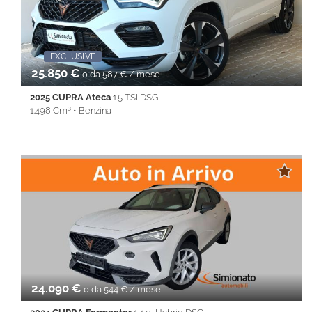
REAR ASSIST • Sedile posteriore sdoppiato • Servosterzo •
Navigatore satellitare • Sospensioni pneumatiche • Specchietti
laterali elettrici • Start&Stop • Touch screen • USB • Vivavoce •
Volante multifunzione
EXCLUSIVE
Promo Fin-Light
EXCLUSI
25.850 €
o da 587 € / mese
2025 CUPRA Ateca
1.5 TSI DSG
1.498 Cm³ • Benzina
18.303 Km • Cambio Automatico (7) • Bianco metallizzato • 5
Porte • ABS • Airbag • Airbag laterali • Airbag Passeggero •
Airbag testa • Alzacristalli elettrici • Android Auto • Apple
CarPlay • Autoradio • Bluetooth • cerchi da 19'' • Cerchi in lega •
Chiusura centralizzata • Climatizzatore • Controllo trazione •
Cruise Control • ESP • Full LED • Immobilizzatore elettronico •
Isofix • Keyless • Lane Assist • Park Distance Control • PDC •
REAR ASSIST • Sedile posteriore sdoppiato • Servosterzo •
Navigatore satellitare • Sospensioni pneumatiche • Specchietti
laterali elettrici • Start&Stop • Touch screen • USB • Vivavoce •
Volante multifunzione
24.090 €
o da 544 € / mese