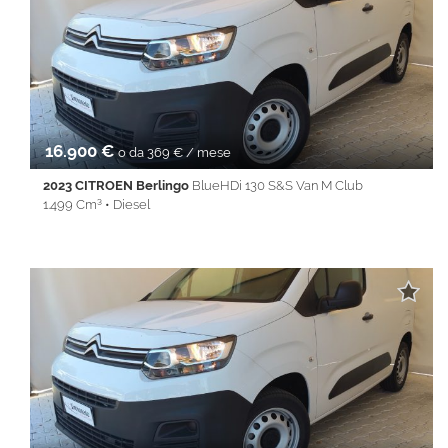
Controllo trazione • Cruise Control • ESP • Fendinebbia • Filtro
antiparticolato • Full LED • Immobilizzatore elettronico • Isofix •
Keyless • Park Distance Control • PDC • REAR ASSIST • Sedile
posteriore sdoppiato • Servosterzo • Navigatore satellitare •
Specchietti laterali elettrici • Touch screen • USB • Vivavoce •
Volante multifunzione
16.900 €
o da 369 € / mese
2023 CITROEN Berlingo
BlueHDi 130 S&S Van M Club
1.499 Cm³ • Diesel
12 Km • Cambio Manuale (6) • Bianco pastello • 4 Porte • ABS •
Autoradio • Autoradio digitale • Bluetooth • Chiusura
centralizzata • Climatizzatore • Controllo trazione • Cruise
Control • ESP • Immobilizzatore elettronico • Sensore di luce •
Servosterzo • Specchietti laterali elettrici