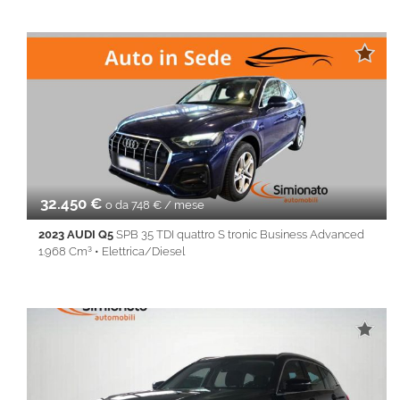
51.800 Km • Cambio Automatico (7) • Bianco metallizzato • 5
Porte • ABS • Airbag • Airbag laterali • Airbag Passeggero •
Airbag testa • Alzacristalli elettrici • Android Auto • Apple
CarPlay • Autoradio • Bluetooth • Cerchi in lega • Chiusura
centralizzata • Climatizzatore • Controllo trazione • Cruise
Control • ESP • Fendinebbia • Full LED • Immobilizzatore
elettronico • Isofix • Keyless • Lane Assist • Park Distance Control
• PDC • REAR ASSIST • Sedile posteriore sdoppiato •
Servosterzo • Navigatore satellitare • Specchietti laterali elettrici
• Start&Stop • Touch screen • USB • Vivavoce • Volante
multifunzione
32.450 €
o da 748 € / mese
2023 AUDI Q5
SPB 35 TDI quattro S tronic Business Advanced
1.968 Cm³ • Elettrica/Diesel
60.565 Km • Cambio Automatico (7) • Blu metallizzato • 5 Porte •
ABS • Airbag • Airbag laterali • Airbag Passeggero • Airbag testa
• Alzacristalli elettrici • Android Auto • Apple CarPlay • Autoradio
• Bluetooth • Cerchi in lega • Chiusura centralizzata •
Climatizzatore • Controllo trazione • Cruise Control • ESP •
Fendinebbia • Filtro antiparticolato • Full LED • Immobilizzatore
elettronico • Isofix • Keyless • Lane Assist • Park Distance Control