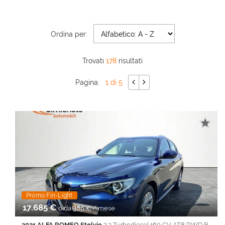
AREA COMMERCIANTI
Ordina per:
Trovati
178
risultati
Pagina:
1 di 5
Promo Fin-Light
17.685 €
o da 388 € / mese
2021 ALFA ROMEO Stelvio
2.2 Turbodiesel 160 CV AT8 RWD Business