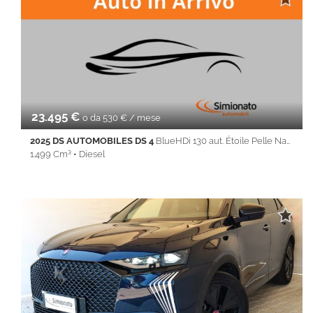
CarPlay • Autoradio • Bluetooth • Cerchi in lega • cerchi per 18° •
Chiusura centralizzata • Climatizzatore • Controllo trazione •
Cruise Control • ESP • Fendinebbia • Filtro antiparticolato • Full
LED • Immobilizzatore elettronico • Isofix • Keyless • Lane Assist
• Park Distance Control • PDC • Sedile posteriore sdoppiato •
Servosterzo • Navigatore satellitare • Specchietti laterali elettrici
• Start&Stop • Telecamera per parcheggio assistito • Touch
screen • USB • Volante multifunzione
23.495 €
o da 530 € / mese
2025 DS AUTOMOBILES DS 4
BlueHDi 130 aut. Étoile Pelle Nappa
1.499 Cm³ • Diesel
17.455 Km • Cambio Automatico (8) • Antracite metallizzato • 5
Porte • ABS • Adaptive Cruise Control • Airbag • Airbag laterali •
Airbag Passeggero • Airbag testa • Autoradio • Autoradio
digitale • Bluetooth • Bracciolo • cerchi da 19'' • Cerchi in lega •
Chiusura centralizzata • Climatizzatore • Controllo trazione •
Cruise Control • ESP • Fari LED • Fendinebbia • Filtro
antiparticolato • Frenata d'emergenza assistita • Front Assist •
Head-up display • Immobilizzatore elettronico • Interni in pelle •
Isofix • Limitatore di velocità • LINE ASSIST • Regolazione
elettrica sedili • Riconoscimento dei segnali stradali • Sedile
posteriore sdoppiato • Sensore di luce • Sensore di pioggia •