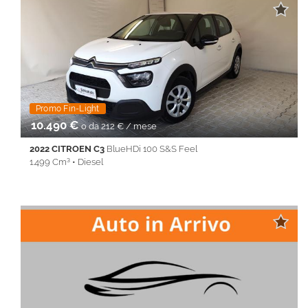
centralizzata • Climatizzatore • Cruise Control • ESP • Filtro
antiparticolato • Immobilizzatore elettronico • Isofix • Sedile
posteriore sdoppiato • Servosterzo • Specchietti laterali elettrici
• Touch screen • Vivavoce • Volante multifunzione
Promo Fin-Light
10.490 €
o da 212 € / mese
2022 CITROEN C3
BlueHDi 100 S&S Feel
1.499 Cm³ • Diesel
88.338 Km • Cambio Manuale (6) • Bianco metallizzato • 5 Porte
• ABS • Airbag • Airbag laterali • Airbag Passeggero • Airbag
testa • Alzacristalli elettrici • Autoradio • Bluetooth • Chiusura
centralizzata • Climatizzatore • Cruise Control • ESP • Filtro
antiparticolato • Immobilizzatore elettronico • Isofix • Sedile
posteriore sdoppiato • Servosterzo • Specchietti laterali elettrici
• Touch screen • Vivavoce • Volante multifunzione