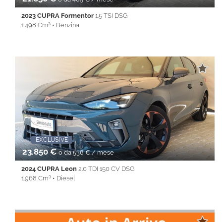
2023 CUPRA Formentor
1.5 TSI DSG
1.498 Cm³ • Benzina
50.825 Km • Cambio Automatico (7) • Bianco metallizzato • 5
Porte • 360° camera • ABS • Airbag • Airbag laterali • Airbag
Passeggero • Airbag testa • Alzacristalli elettrici • Android Auto •
Apple CarPlay • Autoradio • Bluetooth • Cerchi in lega •
Chiusura centralizzata • Climatizzatore • Controllo trazione •
Cruise Control • ESP • Fendinebbia • Full LED • Immobilizzatore
elettronico • Isofix • Keyless • Lane Assist • Park Distance Control
• PDC • REAR ASSIST • Servosterzo • Navigatore satellitare •
Specchietti laterali elettrici • Start&Stop • Touch screen • USB •
Vivavoce • Volante multifunzione
EXCLUSIVE
Promo Fin-Light
EXCLUSI
23.850 €
o da 538 € / mese
2024 CUPRA Leon
2.0 TDI 150 CV DSG
1.968 Cm³ • Diesel
42.350 Km • Cambio Automatico (7) • Antracite metallizzato • 5
Porte • ABS • Airbag • Airbag laterali • Airbag Passeggero •
Airbag testa • Alzacristalli elettrici • Android Auto • Apple