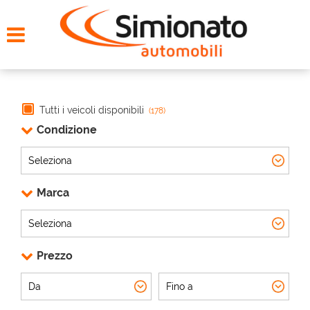
HOME
CERCA LA TUA AUTO
NOLEGGIO
Tutti i veicoli disponibili
(178)
Condizione
PROMO FIN-LIGHT
SERVIZI
Marca
CONTATTI
Prezzo
CHI SIAMO
AYVENS USATO