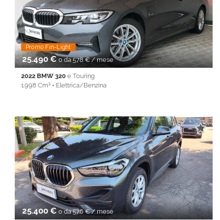
Immobilizzatore elettronico • Isofix • Keyless • Lane Assist • PDC
• Sedile posteriore sdoppiato • Servosterzo • Navigatore
satellitare • Specchietti laterali elettrici • Start&Stop • Touch
screen • USB • Vivavoce • Volante multifunzione
Promo Fin-Light
25.490 €
o da 578 € / mese
2022 BMW 320
e Touring
1.998 Cm³ • Elettrica/Benzina
38.084 Km • Cambio Automatico (8) • Antracite metallizzato • 5
Porte • ABS • Airbag • Airbag laterali • Airbag Passeggero •
Airbag testa • Alzacristalli elettrici • Android Auto • Antifurto •
Apple CarPlay • Autoradio • Bluetooth • Cerchi in lega •
Chiusura centralizzata • Climatizzatore • Controllo trazione •
Cruise Control • ESP • Filtro antiparticolato • Full LED •
Immobilizzatore elettronico • Isofix • Keyless • Lane Assist • PDC
• Sedile posteriore sdoppiato • Servosterzo • Navigatore
satellitare • Specchietti laterali elettrici • Start&Stop • Touch
screen • USB • Vivavoce • Volante multifunzione
25.400 €
o da 576 € / mese