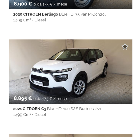
8.900 €
o da 173 € / mese
2020 CITROEN Berlingo
BlueHDi 75 Van M Control
1.499 Cm³ • Diesel
87.200 Km • Cambio Manuale (5) • Bianco pastello • 4 Porte •
Autoradio digitale • Bluetooth • Controllo trazione • ESP
8.895 €
o da 173 € / mese
2021 CITROEN C3
BlueHDi 100 S&S Business N1
1.499 Cm³ • Diesel
58.500 Km • Cambio Manuale (6) • Bianco metallizzato • 5 Porte
• ABS • Airbag • Airbag laterali • Airbag Passeggero • Airbag
testa • Alzacristalli elettrici • Autoradio • Bluetooth • Chiusura