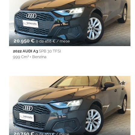
elettronico • Isofix • Keyless • Lane Assist • Park Distance Control
• REAR ASSIST • Servosterzo • Navigatore satellitare •
Specchietti laterali elettrici • Start&Stop • Touch screen • USB •
Vivavoce • Volante multifunzione
20.950 €
o da 468 € / mese
2022 AUDI A3
SPB 30 TFSI
999 Cm³ • Benzina
59.270 Km • Cambio Manuale (6) • Nero metallizzato • 5 Porte •
ABS • Airbag • Airbag laterali • Airbag Passeggero • Airbag testa
• Alzacristalli elettrici • Android Auto • Apple CarPlay • Autoradio
• Bluetooth • Cerchi in lega • Chiusura centralizzata •
Climatizzatore • Controllo trazione • Cruise Control • ESP • Full
LED • Immobilizzatore elettronico • Isofix • Keyless • Servosterzo
• Specchietti laterali elettrici • Touch screen • USB • Vivavoce •
Volante multifunzione
20.750 €
o da 463 € / mese