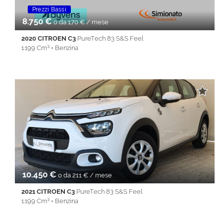
Prezzi Bassi
Promo Fin-Light
Prezzi Ba
8.750 €
o da 170 € / mese
2020 CITROEN C3
PureTech 83 S&S Feel
1.199 Cm³ • Benzina
39.000 Km • Cambio Manuale (5) • Grigio metallizzato • 5 Porte •
ABS • Airbag • Airbag laterali • Airbag Passeggero • Airbag testa
• Alzacristalli elettrici • Autoradio • Bluetooth • Cerchi in lega •
Chiusura centralizzata • Climatizzatore • Controllo trazione •
Cruise Control • ESP • Immobilizzatore elettronico • Isofix •
Sedile posteriore sdoppiato • Servosterzo • Specchietti laterali
elettrici • Start&Stop • USB • Vivavoce • Volante multifunzione
10.450 €
o da 211 € / mese
2021 CITROEN C3
PureTech 83 S&S Feel
1.199 Cm³ • Benzina
59.850 Km • Cambio Manuale (5) • Bianco metallizzato • 5 Porte