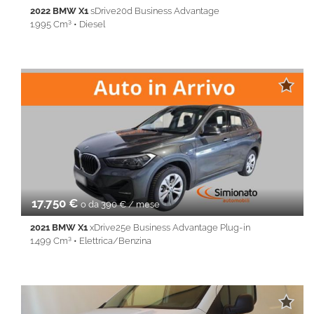
2022 BMW X1
sDrive20d Business Advantage
1.995 Cm³ • Diesel
24.900 Km • Cambio Automatico (8) • Grigio scuro metallizzato •
5 Porte • ABS • Airbag • Airbag laterali • Airbag Passeggero •
Airbag testa • Autoradio • Autoradio digitale • Bluetooth •
Bracciolo • Cerchi in lega • Chiusura centralizzata •
Climatizzatore • Controllo trazione • Cruise Control • ESP • Fari
LED • Fendinebbia • Frenata d'emergenza assistita •
Immobilizzatore elettronico • Sensore di luce • Sensore di
pioggia • Sensori di parcheggio posteriori • Sensori di
parcheggio posteriori • Servosterzo • Navigatore satellitare •
Specchietti laterali elettrici • Telecamera per parcheggio
assistito
17.750 €
o da 390 € / mese
2021 BMW X1
xDrive25e Business Advantage Plug-in
1.499 Cm³ • Elettrica/Benzina
77.020 Km • Cambio Automatico (6) • Grigio scuro metallizzato •
5 Porte • ABS • Airbag • Airbag laterali • Airbag Passeggero •
Airbag testa • Alzacristalli elettrici • Autoradio • Bluetooth •
Cerchi in lega • Chiusura centralizzata • Climatizzatore •