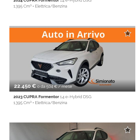
2024 CUPRA Formentor
1.4 e-Hybrid DSG
1.395 Cm³ • Elettrica/Benzina
20.134 Km • Cambio Automatico (6) • Bianco metallizzato • 5
Porte • 360° camera • ABS • Airbag • Airbag laterali • Airbag
Passeggero • Airbag testa • Alzacristalli elettrici • Android Auto •
Apple CarPlay • Autoradio • Bluetooth • Cerchi in lega •
Chiusura centralizzata • Climatizzatore • Controllo trazione •
Cruise Control • ESP • Fendinebbia • Full LED • Immobilizzatore
elettronico • Isofix • Keyless • Lane Assist • Park Distance Control
• PDC • REAR ASSIST • Servosterzo • Navigatore satellitare •
Specchietti laterali elettrici • Start&Stop • Touch screen • USB •
Vivavoce • Volante multifunzione
22.450 €
o da 504 € / mese
2023 CUPRA Formentor
1.4 e-Hybrid DSG
1.395 Cm³ • Elettrica/Benzina
31.245 Km • Cambio Automatico (6) • Bianco metallizzato • 5
Porte • 360° camera • ABS • Airbag • Airbag laterali • Airbag
Passeggero • Airbag testa • Alzacristalli elettrici • Android Auto •
Apple CarPlay • Autoradio • Bluetooth • Cerchi in lega •
Chiusura centralizzata • Climatizzatore • Controllo trazione •