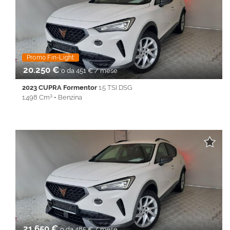
Cruise Control • ESP • Fendinebbia • Full LED • Immobilizzatore
elettronico • Isofix • Keyless • Lane Assist • Park Distance Control
• PDC • Servosterzo • Navigatore satellitare • Specchietti laterali
elettrici • Start&Stop • Touch screen • USB • Vivavoce • Volante
multifunzione
Promo Fin-Light
20.250 €
o da 451 € / mese
2023 CUPRA Formentor
1.5 TSI DSG
1.498 Cm³ • Benzina
50.825 Km • Cambio Automatico (7) • Bianco metallizzato • 5
Porte • 360° camera • ABS • Airbag • Airbag laterali • Airbag
Passeggero • Airbag testa • Alzacristalli elettrici • Android Auto •
Apple CarPlay • Autoradio • Bluetooth • Cerchi in lega •
Chiusura centralizzata • Climatizzatore • Controllo trazione •
Cruise Control • ESP • Fendinebbia • Full LED • Immobilizzatore
elettronico • Isofix • Keyless • Lane Assist • Park Distance Control
• PDC • REAR ASSIST • Servosterzo • Navigatore satellitare •
Specchietti laterali elettrici • Start&Stop • Touch screen • USB •
Vivavoce • Volante multifunzione
21.650 €
o da 485 € / mese