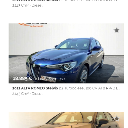
2.143 Cm³ • Diesel
84.070 Km • Cambio Automatico (8) • Blu metallizzato • 5 Porte •
ABS • Airbag • Airbag laterali • Airbag Passeggero • Airbag testa
• Alzacristalli elettrici • Autoradio • Bluetooth • Cerchi in lega •
Chiusura centralizzata • Climatizzatore • Controllo trazione •
Cruise Control • ESP • Filtro antiparticolato • Immobilizzatore
elettronico • Isofix • Keyless • Lane Assist • Park Distance Control
• REAR ASSIST • Servosterzo • Navigatore satellitare •
Specchietti laterali elettrici • Start&Stop • Touch screen • USB •
Vivavoce • Volante multifunzione
18.885 €
o da 417 € / mese
2021 ALFA ROMEO Stelvio
2.2 Turbodiesel 160 CV AT8 RWD Business
2.143 Cm³ • Diesel
84.070 Km • Cambio Automatico (8) • Blu metallizzato • 5 Porte •
ABS • Airbag • Airbag laterali • Airbag Passeggero • Airbag testa
• Alzacristalli elettrici • Autoradio • Bluetooth • Cerchi in lega •
Chiusura centralizzata • Climatizzatore • Controllo trazione •
Cruise Control • ESP • Filtro antiparticolato • Immobilizzatore