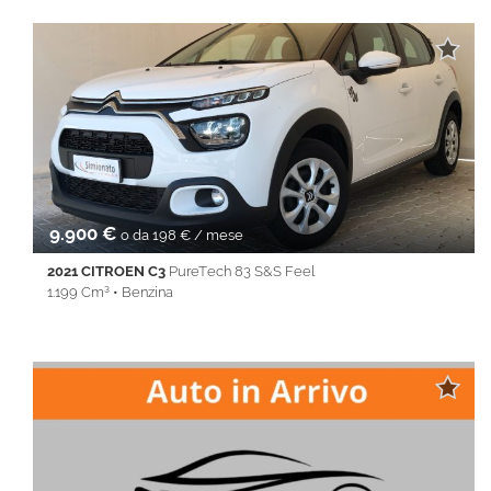
ABS • Airbag • Airbag laterali • Airbag Passeggero • Airbag testa
• Alzacristalli elettrici • Autoradio • Bluetooth • Cerchi in lega •
Chiusura centralizzata • Climatizzatore • Controllo trazione •
Cruise Control • ESP • Immobilizzatore elettronico • Isofix •
Sedile posteriore sdoppiato • Servosterzo • Specchietti laterali
elettrici • Start&Stop • USB • Vivavoce • Volante multifunzione
9.900 €
o da 198 € / mese
2021 CITROEN C3
PureTech 83 S&S Feel
1.199 Cm³ • Benzina
59.850 Km • Cambio Manuale (5) • Bianco metallizzato • 5 Porte
• ABS • Airbag • Airbag laterali • Airbag Passeggero • Airbag
testa • Alzacristalli elettrici • Autoradio • Bluetooth • Chiusura
centralizzata • Climatizzatore • Controllo trazione • Cruise
Control • ESP • Immobilizzatore elettronico • Isofix • Sedile
posteriore sdoppiato • Servosterzo • Specchietti laterali elettrici
• USB • Volante multifunzione