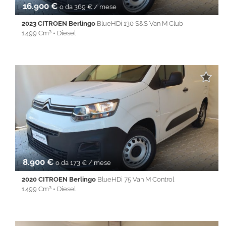
16.900 €
o da 369 € / mese
2023 CITROEN Berlingo
BlueHDi 130 S&S Van M Club
1.499 Cm³ • Diesel
12 Km • Cambio Manuale (6) • Bianco pastello • 4 Porte • ABS •
Autoradio • Autoradio digitale • Bluetooth • Chiusura
centralizzata • Climatizzatore • Controllo trazione • Cruise
Control • ESP • Immobilizzatore elettronico • Sensore di luce •
Servosterzo • Specchietti laterali elettrici
8.900 €
o da 173 € / mese
2020 CITROEN Berlingo
BlueHDi 75 Van M Control
1.499 Cm³ • Diesel
87.200 Km • Cambio Manuale (5) • Bianco pastello • 4 Porte •
Autoradio digitale • Bluetooth • Controllo trazione • ESP