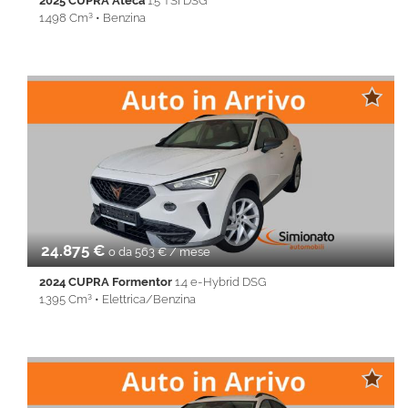
2025 CUPRA Ateca
1.5 TSI DSG
1.498 Cm³ • Benzina
18.303 Km • Cambio Automatico (7) • Bianco metallizzato • 5
Porte • ABS • Airbag • Airbag laterali • Airbag Passeggero •
Airbag testa • Alzacristalli elettrici • Android Auto • Apple
CarPlay • Autoradio • Bluetooth • cerchi da 19'' • Cerchi in lega •
Chiusura centralizzata • Climatizzatore • Controllo trazione •
Cruise Control • ESP • Full LED • Immobilizzatore elettronico •
Isofix • Keyless • Lane Assist • Park Distance Control • PDC •
REAR ASSIST • Sedile posteriore sdoppiato • Servosterzo •
Navigatore satellitare • Sospensioni pneumatiche • Specchietti
laterali elettrici • Start&Stop • Touch screen • USB • Vivavoce •
Volante multifunzione
24.875 €
o da 563 € / mese
2024 CUPRA Formentor
1.4 e-Hybrid DSG
1.395 Cm³ • Elettrica/Benzina
20.134 Km • Cambio Automatico (6) • Bianco metallizzato • 5
Porte • 360° camera • ABS • Airbag • Airbag laterali • Airbag
Passeggero • Airbag testa • Alzacristalli elettrici • Android Auto •
Apple CarPlay • Autoradio • Bluetooth • cerchi da 19'' • Cerchi in
lega • Chiusura centralizzata • Climatizzatore • Controllo trazione