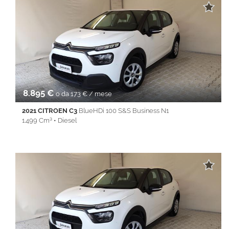
8.895 €
o da 173 € / mese
2021 CITROEN C3
BlueHDi 100 S&S Business N1
1.499 Cm³ • Diesel
58.500 Km • Cambio Manuale (6) • Bianco metallizzato • 5 Porte
• ABS • Airbag • Airbag laterali • Airbag Passeggero • Airbag
testa • Alzacristalli elettrici • Autoradio • Bluetooth • Chiusura
centralizzata • Climatizzatore • Cruise Control • ESP • Filtro
antiparticolato • Immobilizzatore elettronico • Isofix • Sedile
posteriore sdoppiato • Servosterzo • Specchietti laterali elettrici
• Touch screen • Vivavoce • Volante multifunzione