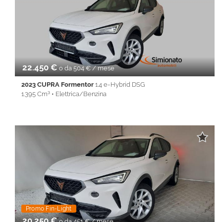
• Cruise Control • ESP • Fari LED • Fendinebbia • Full LED •
Immobilizzatore elettronico • Isofix • Keyless • Lane Assist •
Leve al volante • Park Distance Control • PDC • REAR ASSIST •
Servosterzo • Navigatore satellitare • Specchietti laterali elettrici
• Start&Stop • Touch screen • USB • Vivavoce • Volante
multifunzione
22.450 €
o da 504 € / mese
2023 CUPRA Formentor
1.4 e-Hybrid DSG
1.395 Cm³ • Elettrica/Benzina
31.245 Km • Cambio Automatico (6) • Bianco metallizzato • 5
Porte • 360° camera • ABS • Airbag • Airbag laterali • Airbag
Passeggero • Airbag testa • Alzacristalli elettrici • Android Auto •
Apple CarPlay • Autoradio • Bluetooth • Cerchi in lega •
Chiusura centralizzata • Climatizzatore • Controllo trazione •
Cruise Control • ESP • Fendinebbia • Full LED • Immobilizzatore
elettronico • Isofix • Keyless • Lane Assist • Park Distance Control
• PDC • Servosterzo • Navigatore satellitare • Specchietti laterali
elettrici • Start&Stop • Touch screen • USB • Vivavoce • Volante
multifunzione
Promo Fin-Light
20.250 €
o da 451 € / mese