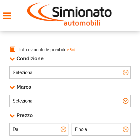
HOME
CERCA LA TUA AUTO
NOLEGGIO
Tutti i veicoli disponibili
(180)
Condizione
PROMO FIN-LIGHT
SERVIZI
Marca
CONTATTI
Prezzo
CHI SIAMO
AYVENS USATO