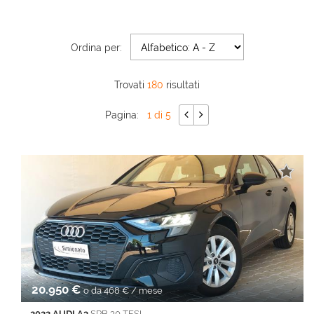
AREA COMMERCIANTI
Ordina per:
Trovati
180
risultati
Pagina:
1 di 5
20.950 €
o da 468 € / mese
2022 AUDI A3
SPB 30 TFSI