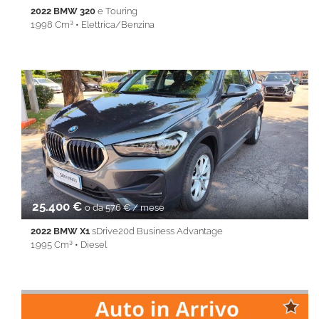
2022 BMW 320
e Touring
1.998 Cm³ • Elettrica/Benzina
38.084 Km • Cambio Automatico (8) • Antracite metallizzato • 5
Porte • ABS • Airbag • Airbag laterali • Airbag Passeggero •
Airbag testa • Alzacristalli elettrici • Android Auto • Antifurto •
Apple CarPlay • Autoradio • Bluetooth • Cerchi in lega •
Chiusura centralizzata • Climatizzatore • Controllo trazione •
Cruise Control • ESP • Filtro antiparticolato • Full LED •
Immobilizzatore elettronico • Isofix • Keyless • Lane Assist • PDC
• Sedile posteriore sdoppiato • Servosterzo • Navigatore
satellitare • Specchietti laterali elettrici • Start&Stop • Touch
screen • USB • Vivavoce • Volante multifunzione
25.400 €
o da 576 € / mese
2022 BMW X1
sDrive20d Business Advantage
1.995 Cm³ • Diesel
24.900 Km • Cambio Automatico (8) • Grigio scuro metallizzato •
5 Porte • ABS • Airbag • Airbag laterali • Airbag Passeggero •
Airbag testa • Autoradio • Autoradio digitale • Bluetooth •
Bracciolo • Cerchi in lega • Chiusura centralizzata •