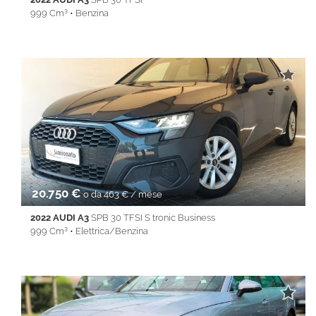
999 Cm³ • Benzina
59.270 Km • Cambio Manuale (6) • Nero metallizzato • 5 Porte •
ABS • Airbag • Airbag laterali • Airbag Passeggero • Airbag testa
• Alzacristalli elettrici • Android Auto • Apple CarPlay • Autoradio
• Bluetooth • Cerchi in lega • Chiusura centralizzata •
Climatizzatore • Controllo trazione • Cruise Control • ESP • Full
LED • Immobilizzatore elettronico • Isofix • Keyless • Servosterzo
• Specchietti laterali elettrici • Touch screen • USB • Vivavoce •
Volante multifunzione
20.750 €
o da 463 € / mese
2022 AUDI A3
SPB 30 TFSI S tronic Business
999 Cm³ • Elettrica/Benzina
91.830 Km • Cambio Automatico (7) • Grigio metallizzato • 5
Porte • ABS • Airbag • Airbag laterali • Airbag Passeggero •
Airbag testa • Alzacristalli elettrici • Android Auto • Apple
CarPlay • Autoradio • Bluetooth • Cerchi in lega • Chiusura
centralizzata • Climatizzatore • Controllo trazione • Cruise