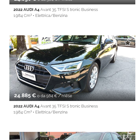
2022 AUDI A4
Avant 35 TFSI S tronic Business
1.984 Cm³ • Elettrica/Benzina
44.285 Km • Cambio Automatico (7) • Nero metallizzato • 5 Porte
• ABS • Airbag • Airbag laterali • Airbag Passeggero • Airbag
testa • Android Auto • Apple CarPlay • Autoradio • Bluetooth •
Cerchi in lega • Chiusura centralizzata • Climatizzatore • Cruise
Control • Full LED • Immobilizzatore elettronico • Isofix • Keyless
• Lane Assist • Park Distance Control • PDC • Sedile posteriore
sdoppiato • Servosterzo • Navigatore satellitare • Specchietti
laterali elettrici • Start&Stop • Touch screen • USB • Vivavoce •
Volante multifunzione
24.885 €
o da 564 € / mese
2022 AUDI A4
Avant 35 TFSI S tronic Business
1.984 Cm³ • Elettrica/Benzina
48.753 Km • Cambio Automatico (7) • Nero metallizzato • 5 Porte
• ABS • Airbag • Airbag laterali • Airbag Passeggero • Airbag
testa • Android Auto • Apple CarPlay • Autoradio • Bluetooth •