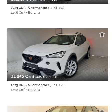
2023 CUPRA Formentor
1.5 TSI DSG
1.498 Cm³ • Benzina
50.825 Km • Cambio Automatico (7) • Bianco metallizzato • 5
Porte • 360° camera • ABS • Airbag • Airbag laterali • Airbag
Passeggero • Airbag testa • Alzacristalli elettrici • Android Auto •
Apple CarPlay • Autoradio • Bluetooth • Cerchi in lega •
Chiusura centralizzata • Climatizzatore • Controllo trazione •
Cruise Control • ESP • Fendinebbia • Full LED • Immobilizzatore
elettronico • Isofix • Keyless • Lane Assist • Park Distance Control
• PDC • REAR ASSIST • Servosterzo • Navigatore satellitare •
Specchietti laterali elettrici • Start&Stop • Touch screen • USB •
Vivavoce • Volante multifunzione
21.650 €
o da 485 € / mese
2023 CUPRA Formentor
1.5 TSI DSG
1.498 Cm³ • Benzina
50.825 Km • Cambio Automatico (7) • Bianco metallizzato • 5
Porte • 360° camera • ABS • Airbag • Airbag laterali • Airbag
Passeggero • Airbag testa • Alzacristalli elettrici • Android Auto •