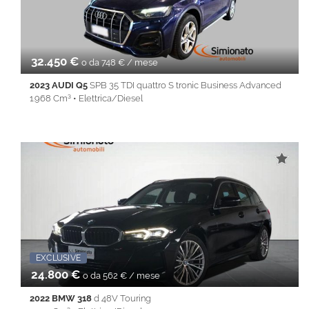
• PDC • REAR ASSIST • Sedile posteriore sdoppiato •
Servosterzo • Navigatore satellitare • Specchietti laterali elettrici
• Start&Stop • Touch screen • USB • Vivavoce • Volante
multifunzione
32.450 €
o da 748 € / mese
2023 AUDI Q5
SPB 35 TDI quattro S tronic Business Advanced
1.968 Cm³ • Elettrica/Diesel
60.565 Km • Cambio Automatico (7) • Blu metallizzato • 5 Porte •
ABS • Airbag • Airbag laterali • Airbag Passeggero • Airbag testa
• Alzacristalli elettrici • Android Auto • Apple CarPlay • Autoradio
• Bluetooth • Cerchi in lega • Chiusura centralizzata •
Climatizzatore • Controllo trazione • Cruise Control • ESP •
Fendinebbia • Filtro antiparticolato • Full LED • Immobilizzatore
elettronico • Isofix • Keyless • Lane Assist • Park Distance Control
• PDC • REAR ASSIST • Sedile posteriore sdoppiato •
Servosterzo • SISTEMA ANTICOLLISIONE • Navigatore
satellitare • Specchietti laterali elettrici • Start&Stop •
Telecamera posteriore • Touch screen • USB • Vivavoce •
Promo Fin-Light
EXCLUSIVE
Volante multifunzione
24.800 €
o da 562 € / mese
2022 BMW 318
d 48V Touring