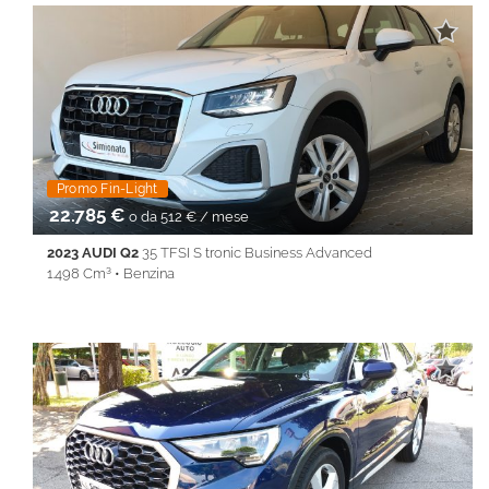
• Autoradio • Autoradio digitale • Bracciolo • Cerchi in lega •
Chiusura centralizzata • Climatizzatore • Controllo elettronico
della corsia • Controllo trazione • Cruise Control • Fari LED •
Frenata d'emergenza assistita • Immobilizzatore elettronico •
Isofix • Sedile posteriore sdoppiato • Sensore di luce • Sensore
di pioggia • Sensori di parcheggio posteriori • Sensori di
parcheggio posteriori • Servosterzo • Specchietti laterali elettrici
• Start/Stop Automatico • Telecamera posteriore • Touch
screen • USB • Vetri oscurati • Volante in pelle • Volante
Promo Fin-Light
multifunzione
22.785 €
o da 512 € / mese
2023 AUDI Q2
35 TFSI S tronic Business Advanced
1.498 Cm³ • Benzina
45.500 Km • Cambio Automatico (7) • Bianco metallizzato • 5
Porte • ABS • Airbag • Airbag laterali • Airbag Passeggero •
Airbag testa • Autoradio • Autoradio digitale • Barre sul tetto
longitudinali • Bluetooth • Bracciolo • Cerchi in lega • cerchi per
17° • Chiusura centralizzata • Climatizzatore • Controllo
elettronico della corsia • Controllo trazione • Cruise Control •
ESP • Fari LED • Fendinebbia • Frenata d'emergenza assistita •
Immobilizzatore elettronico • Keyless • LINE ASSIST •
Riconoscimento dei segnali stradali • Sensore di luce • Sensore