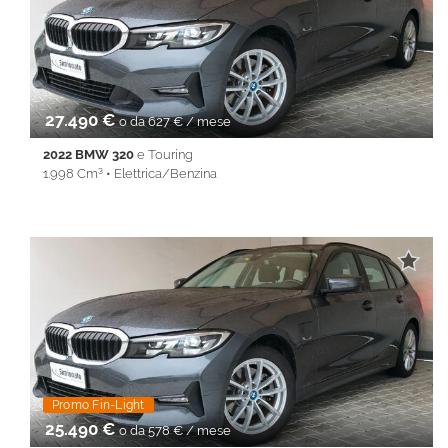
Immobilizzatore elettronico • Isofix • Lane Assist • Park Distance
Control • Sedile posteriore sdoppiato • Servosterzo •
Navigatore satellitare • Specchietti laterali elettrici • Start&Stop •
Telecamera per parcheggio assistito • Touch screen • USB •
Vivavoce • Volante multifunzione
27.490 €
o da 627 € / mese
2022 BMW 320
e Touring
1.998 Cm³ • Elettrica/Benzina
38.084 Km • Cambio Automatico (8) • Antracite metallizzato • 5
Porte • ABS • Airbag • Airbag laterali • Airbag Passeggero •
Airbag testa • Alzacristalli elettrici • Android Auto • Antifurto •
Apple CarPlay • Autoradio • Bluetooth • Cerchi in lega •
Chiusura centralizzata • Climatizzatore • Controllo trazione •
Cruise Control • ESP • Filtro antiparticolato • Full LED •
Immobilizzatore elettronico • Isofix • Keyless • Lane Assist • PDC
• Sedile posteriore sdoppiato • Servosterzo • Navigatore
satellitare • Specchietti laterali elettrici • Start&Stop • Touch
screen • USB • Vivavoce • Volante multifunzione
Promo Fin-Light
25.490 €
o da 578 € / mese