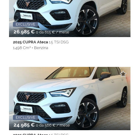
Specchietti laterali elettrici • Telecamera per parcheggio
assistito • Telecamera posteriore • Touch screen • Volante
multifunzione
EXCLUSIVE
26.985 €
o da 615 € / mese
2025 CUPRA Ateca
1.5 TSI DSG
1.498 Cm³ • Benzina
18.303 Km • Cambio Automatico (7) • Bianco metallizzato • 5
Porte • ABS • Airbag • Airbag laterali • Airbag Passeggero •
Airbag testa • Alzacristalli elettrici • Android Auto • Apple
CarPlay • Autoradio • Bluetooth • cerchi da 19'' • Cerchi in lega •
Chiusura centralizzata • Climatizzatore • Controllo trazione •
Cruise Control • ESP • Full LED • Immobilizzatore elettronico •
Isofix • Keyless • Lane Assist • Park Distance Control • PDC •
REAR ASSIST • Sedile posteriore sdoppiato • Servosterzo •
Navigatore satellitare • Sospensioni pneumatiche • Specchietti
laterali elettrici • Start&Stop • Touch screen • USB • Vivavoce •
Volante multifunzione
Promo Fin-Light
EXCLUSIVE
24.985 €
o da 566 € / mese