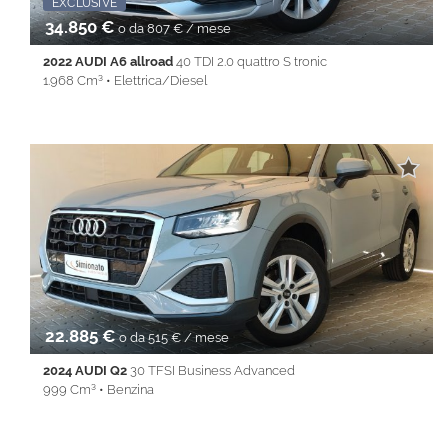
Promo Fin-Light
EXCLUSIVE
34.850 €
o da 807 € / mese
2022 AUDI A6 allroad
40 TDI 2.0 quattro S tronic
1.968 Cm³ • Elettrica/Diesel
82.944 Km • Cambio Automatico (7) • Argento metallizzato • 5
Porte • ABS • Airbag • Airbag laterali • Airbag Passeggero •
Airbag testa • Alzacristalli elettrici • Android Auto • Apple
CarPlay • Autoradio • Bluetooth • cerchi da 19'' • Cerchi in lega •
Chiusura centralizzata • Climatizzatore • Controllo trazione •
Cruise Control • ESP • Filtro antiparticolato • Full LED •
Immobilizzatore elettronico • Isofix • Keyless • Lane Assist • Park
Distance Control • PDC • REAR ASSIST • Sedile posteriore
sdoppiato • Servosterzo • Navigatore satellitare • Sospensioni
pneumatiche • Specchietti laterali elettrici • Start&Stop • Touch
screen • USB • Vivavoce • Volante multifunzione
22.885 €
o da 515 € / mese
2024 AUDI Q2
30 TFSI Business Advanced
999 Cm³ • Benzina
29.985 Km • Cambio Manuale (6) • Grigio metallizzato • 5 Porte •
ABS • Airbag • Airbag laterali • Airbag Passeggero • Airbag testa