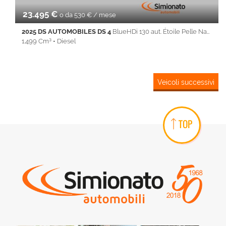
23.495 €
o da 530 € / mese
2025 DS AUTOMOBILES DS 4
BlueHDi 130 aut. Étoile Pelle Nappa
1.499 Cm³ • Diesel
17.455 Km • Cambio Automatico (8) • Antracite metallizzato • 5
Porte • ABS • Adaptive Cruise Control • Airbag • Airbag laterali •
Airbag Passeggero • Airbag testa • Autoradio • Autoradio
Veicoli successivi
digitale • Bluetooth • Bracciolo • cerchi da 19'' • Cerchi in lega •
Chiusura centralizzata • Climatizzatore • Controllo trazione •
Cruise Control • ESP • Fari LED • Fendinebbia • Filtro
antiparticolato • Frenata d'emergenza assistita • Front Assist •
TOP
Head-up display • Immobilizzatore elettronico • Interni in pelle •
Isofix • Limitatore di velocità • LINE ASSIST • Regolazione
elettrica sedili • Riconoscimento dei segnali stradali • Sedile
posteriore sdoppiato • Sensore di luce • Sensore di pioggia •
Sensori di parcheggio posteriori • Sensori di parcheggio
posteriori • Servosterzo • Navigatore satellitare • Specchietti
laterali elettrici • Start/Stop Automatico • Telecamera per
parcheggio assistito • Telecamera posteriore