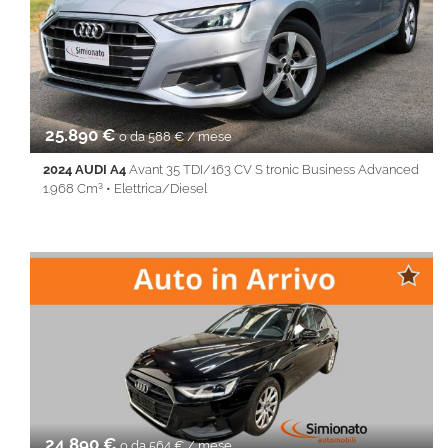
Control • ESP • Immobilizzatore elettronico • Isofix • Park
Distance Control • Servosterzo • Navigatore satellitare •
Specchietti laterali elettrici • Touch screen • USB • Vivavoce •
Volante multifunzione
25.890 €
o da 588 € / mese
2024 AUDI A4
Avant 35 TDI/163 CV S tronic Business Advanced
1.968 Cm³ • Elettrica/Diesel
57.740 Km • Cambio Automatico (7) • Grigio metallizzato • 5
Porte • ABS • Airbag • Airbag laterali • Airbag Passeggero •
Airbag testa • Android Auto • Apple CarPlay • Autoradio •
Bluetooth • Cerchi in lega • Chiusura centralizzata •
Climatizzatore • Controllo trazione • Cruise Control • ESP • Filtro
antiparticolato • Full LED • Immobilizzatore elettronico • Isofix •
Keyless • Lane Assist • Park Distance Control • PDC • Sedile
posteriore sdoppiato • Servosterzo • Navigatore satellitare •
Specchietti laterali elettrici • Start&Stop • Touch screen • USB •
Vivavoce • Volante multifunzione
24.890 €
o da 564 € / mese