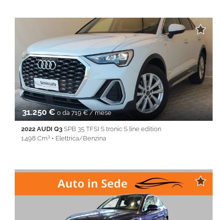
40.360 Km • Cambio Automatico (7) • Bianco metallizzato • 5
Porte • ABS • Airbag • Airbag laterali • Airbag Passeggero •
Airbag testa • Alzacristalli elettrici • Android Auto • Apple
CarPlay • Autoradio • Bluetooth • Cerchi in lega • Chiusura
centralizzata • Climatizzatore • Controllo trazione • Cruise
Control • ESP • Fendinebbia • Filtro antiparticolato • Full LED •
Immobilizzatore elettronico • Isofix • Keyless • Lane Assist • Park
Distance Control • Sedile posteriore sdoppiato • Servosterzo •
Navigatore satellitare • Specchietti laterali elettrici • Start&Stop •
Touch screen • USB • Vivavoce • Volante multifunzione
31.250 €
o da 719 € / mese
2022 AUDI Q3
SPB 35 TFSI S tronic S line edition
1.498 Cm³ • Elettrica/Benzina
51.800 Km • Cambio Automatico (7) • Bianco metallizzato • 5
Porte • ABS • Airbag • Airbag laterali • Airbag Passeggero •
Airbag testa • Alzacristalli elettrici • Android Auto • Apple
CarPlay • Autoradio • Bluetooth • Cerchi in lega • Chiusura
centralizzata • Climatizzatore • Controllo trazione • Cruise
Control • ESP • Fendinebbia • Full LED • Immobilizzatore
elettronico • Isofix • Keyless • Lane Assist • Park Distance Control