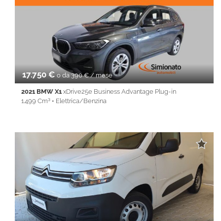
Climatizzatore • Controllo trazione • Cruise Control • ESP • Fari
LED • Fendinebbia • Frenata d'emergenza assistita •
Immobilizzatore elettronico • Sensore di luce • Sensore di
pioggia • Sensori di parcheggio posteriori • Sensori di
parcheggio posteriori • Servosterzo • Navigatore satellitare •
Specchietti laterali elettrici • Telecamera per parcheggio
assistito
17.750 €
o da 390 € / mese
2021 BMW X1
xDrive25e Business Advantage Plug-in
1.499 Cm³ • Elettrica/Benzina
77.020 Km • Cambio Automatico (6) • Grigio scuro metallizzato •
5 Porte • ABS • Airbag • Airbag laterali • Airbag Passeggero •
Airbag testa • Alzacristalli elettrici • Autoradio • Bluetooth •
Cerchi in lega • Chiusura centralizzata • Climatizzatore •
Controllo trazione • Cruise Control • ESP • Fendinebbia • Filtro
antiparticolato • Full LED • Immobilizzatore elettronico • Isofix •
Keyless • Park Distance Control • PDC • REAR ASSIST • Sedile
posteriore sdoppiato • Servosterzo • Navigatore satellitare •
Specchietti laterali elettrici • Touch screen • USB • Vivavoce •
Volante multifunzione