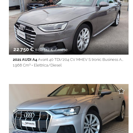
Cerchi in lega • Chiusura centralizzata • Climatizzatore • Cruise
Control • Full LED • Immobilizzatore elettronico • Isofix • Keyless
• Lane Assist • Park Distance Control • PDC • Sedile posteriore
sdoppiato • Servosterzo • Navigatore satellitare • Specchietti
laterali elettrici • Start&Stop • Touch screen • USB • Vivavoce •
Volante multifunzione
22.750 €
o da 512 € / mese
2021 AUDI A4
Avant 40 TDI/204 CV MHEV S tronic Business Adv.
1.968 Cm³ • Elettrica/Diesel
66.930 Km • Cambio Automatico (7) • Grigio metallizzato • 5
Porte • ABS • Airbag • Airbag laterali • Airbag Passeggero •
Airbag testa • Android Auto • Apple CarPlay • Autoradio •
Bluetooth • Cerchi in lega • Chiusura centralizzata •
Climatizzatore • Controllo trazione • Cruise Control • ESP • Filtro
antiparticolato • Full LED • Immobilizzatore elettronico • Isofix •
Keyless • Lane Assist • Park Distance Control • PDC • Sedile
posteriore sdoppiato • Servosterzo • Navigatore satellitare •
Specchietti laterali elettrici • Start&Stop • Touch screen • USB •
Vivavoce • Volante multifunzione