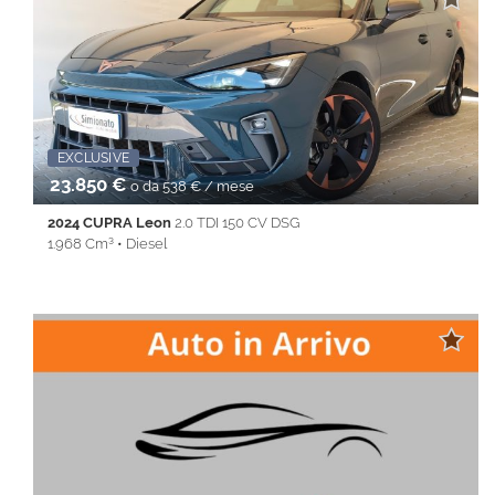
Apple CarPlay • Autoradio • Bluetooth • Cerchi in lega •
Chiusura centralizzata • Climatizzatore • Controllo trazione •
Cruise Control • ESP • Fendinebbia • Full LED • Immobilizzatore
elettronico • Isofix • Keyless • Lane Assist • Park Distance Control
• PDC • REAR ASSIST • Servosterzo • Navigatore satellitare •
Specchietti laterali elettrici • Start&Stop • Touch screen • USB •
Vivavoce • Volante multifunzione
Promo Fin-Light
EXCLUSIVE
23.850 €
o da 538 € / mese
2024 CUPRA Leon
2.0 TDI 150 CV DSG
1.968 Cm³ • Diesel
42.350 Km • Cambio Automatico (7) • Antracite metallizzato • 5
Porte • ABS • Airbag • Airbag laterali • Airbag Passeggero •
Airbag testa • Alzacristalli elettrici • Android Auto • Apple
CarPlay • Autoradio • Bluetooth • Cerchi in lega • cerchi per 18° •
Chiusura centralizzata • Climatizzatore • Controllo trazione •
Cruise Control • ESP • Fendinebbia • Filtro antiparticolato • Full
LED • Immobilizzatore elettronico • Isofix • Keyless • Lane Assist
• Park Distance Control • PDC • Sedile posteriore sdoppiato •
Servosterzo • Navigatore satellitare • Specchietti laterali elettrici
• Start&Stop • Telecamera per parcheggio assistito • Touch
screen • USB • Volante multifunzione