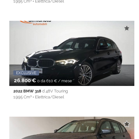
1.995 Cm³ • Elettrica/Diesel
89.037 Km • Cambio Automatico (8) • Nero metallizzato • 5
Porte • ABS • Airbag • Airbag laterali • Airbag Passeggero •
Airbag testa • Alzacristalli elettrici • Android Auto • Antifurto •
Apple CarPlay • Autoradio • Cerchi in lega • Chiusura
centralizzata • Climatizzatore • Controllo trazione • Cruise
Control • ESP • Fendinebbia • Filtro antiparticolato • Full LED •
Immobilizzatore elettronico • Isofix • Lane Assist • Park Distance
Control • Sedile posteriore sdoppiato • Servosterzo •
Navigatore satellitare • Specchietti laterali elettrici • Start&Stop •
Telecamera per parcheggio assistito • Touch screen • USB •
Vivavoce • Volante multifunzione
EXCLUSIVE
26.800 €
o da 610 € / mese
2022 BMW 318
d 48V Touring
1.995 Cm³ • Elettrica/Diesel
89.037 Km • Cambio Automatico (8) • Nero metallizzato • 5
Porte • ABS • Airbag • Airbag laterali • Airbag Passeggero •
Airbag testa • Alzacristalli elettrici • Android Auto • Antifurto •
Apple CarPlay • Autoradio • Cerchi in lega • Chiusura
centralizzata • Climatizzatore • Controllo trazione • Cruise
Control • ESP • Fendinebbia • Filtro antiparticolato • Full LED •