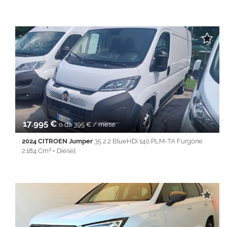
21.900 Km • Cambio Manuale (6) • Bianco pastello • 4 Porte •
ABS • Airbag • Alzacristalli elettrici • Autoradio • Autoradio
digitale • Bluetooth • Bracciolo • Chiusura centralizzata •
Climatizzatore • Cruise Control • ESP • Immobilizzatore
elettronico • Sensori di parcheggio posteriori • Sensori di
parcheggio posteriori • Servosterzo • Specchietti laterali elettrici
• USB
17.995 €
o da 395 € / mese
2024 CITROEN Jumper
35 2.2 BlueHDi 140 PLM-TA Furgone
2.184 Cm³ • Diesel
60.000 Km • Cambio Manuale (6) • Bianco pastello • 4 Porte •
ABS • Adaptive Cruise Control • Airbag • Airbag Passeggero •
Autoradio digitale • Bluetooth • Bracciolo • Cerchi in lega •
Chiusura centralizzata • Climatizzatore • Cruise Control • ESP •
Frenata d'emergenza assistita • Immobilizzatore elettronico •
Riconoscimento dei segnali stradali • Sensori di parcheggio
posteriori • Sensori di parcheggio posteriori • Servosterzo •