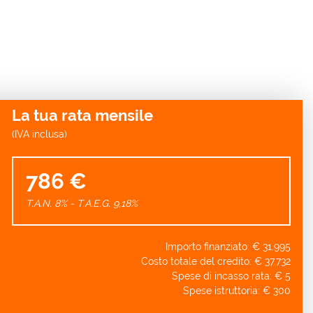
La tua rata mensile
(IVA inclusa)
786 €
T.A.N. 8% - T.A.E.G.
9,18
%
Importo finanziato: €
31.995
Costo totale del credito: €
37.732
Spese di incasso rata: €
5
Spese istruttoria: €
300