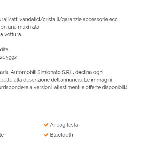
ali/atti vandalici/cristalli/garanzie accessorie ecc...
con una maxi rata.
a vettura.
dita:
8205992
iaria. Automobili Simionato S.R.L. declina ogni
spetto alla descrizione dell’annuncio; Le immagini
spondere a versioni, allestimenti e offerte disponibili.)
Airbag testa
le
Bluetooth