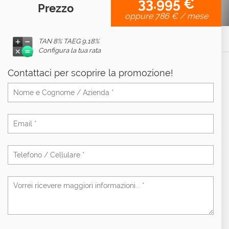
33.995 €
Prezzo
oppure
786 €
/ mese
TAN 8% TAEG
9,18%
Configura la tua rata
Contattaci per scoprire la promozione!