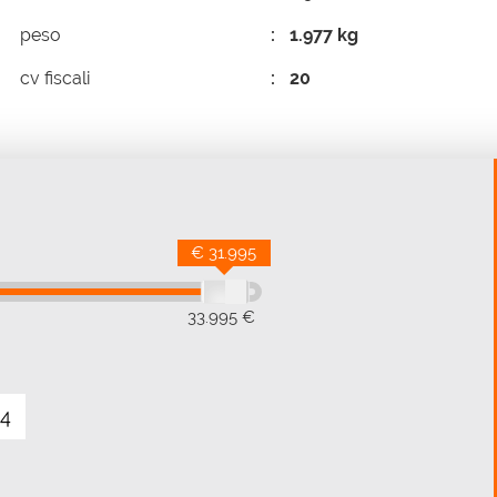
peso
1.977 kg
cv fiscali
20
€ 31.995
33.995 €
4