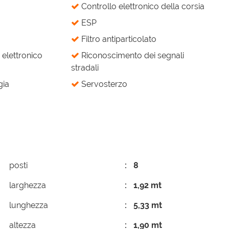
Controllo elettronico della corsia
ESP
Filtro antiparticolato
elettronico
Riconoscimento dei segnali
stradali
gia
Servosterzo
posti
8
larghezza
1,92 mt
lunghezza
5,33 mt
altezza
1,90 mt