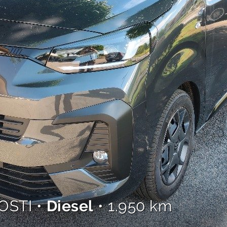
OSTI •
Diesel
• 1.950 km