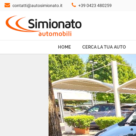
contatti@autosimionato.it
+39 0423 480259
HOME
CERCA LA TUA AUTO
NOLEGGIO
HOME
CERCA LA TUA AUTO
PROMO FIN-LIGHT
SERVIZI
CONTATTI
CHI SIAMO
AYVENS USATO