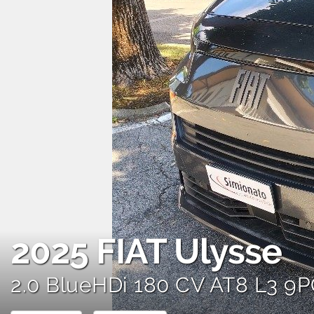
AREA COMMERCIANTI
2025
FIAT Ulysse
2.0 BlueHDi 180 CV AT8 L3 9P