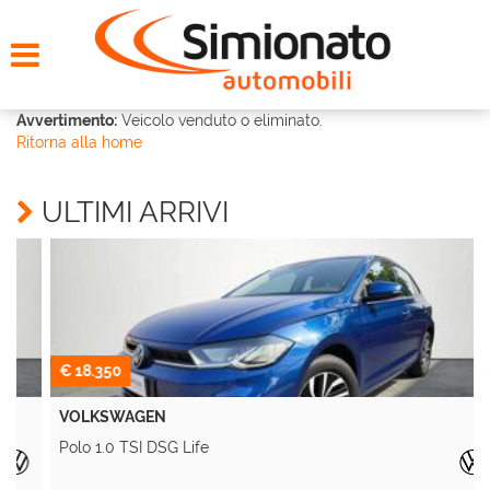
HOME
CERCA LA TUA AUTO
Avvertimento:
Veicolo venduto o eliminato.
Ritorna alla home
NOLEGGIO
ULTIMI ARRIVI
PROMO FIN-LIGHT
SERVIZI
CONTATTI
€ 18.350
VOLKSWAGEN
CHI SIAMO
Polo 1.0 TSI DSG Life
Y
AYVENS USATO