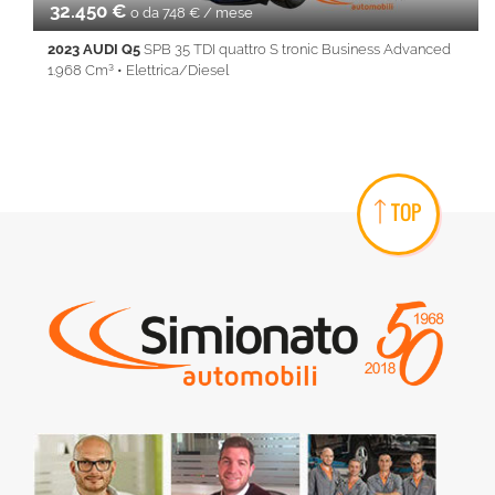
32.450 €
o da 748 € / mese
2023 AUDI Q5
SPB 35 TDI quattro S tronic Business Advanced
1.968 Cm³ • Elettrica/Diesel
60.565 Km • Cambio Automatico (7) • Blu metallizzato • 5 Porte •
ABS • Airbag • Airbag laterali • Airbag Passeggero • Airbag testa
• Alzacristalli elettrici • Android Auto • Apple CarPlay • Autoradio
• Bluetooth • Cerchi in lega • Chiusura centralizzata •
Climatizzatore • Controllo trazione • Cruise Control • ESP •
TOP
Fendinebbia • Filtro antiparticolato • Full LED • Immobilizzatore
elettronico • Isofix • Keyless • Lane Assist • Park Distance Control
• PDC • REAR ASSIST • Sedile posteriore sdoppiato •
Servosterzo • SISTEMA ANTICOLLISIONE • Navigatore
satellitare • Specchietti laterali elettrici • Start&Stop •
Telecamera posteriore • Touch screen • USB • Vivavoce •
Volante multifunzione