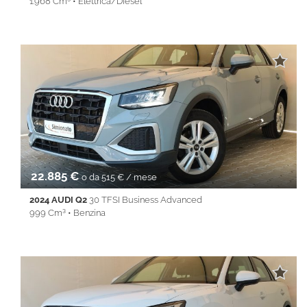
1.968 Cm³ • Elettrica/Diesel
82.944 Km • Cambio Automatico (7) • Argento metallizzato • 5
Porte • ABS • Airbag • Airbag laterali • Airbag Passeggero •
Airbag testa • Alzacristalli elettrici • Android Auto • Apple
CarPlay • Autoradio • Bluetooth • cerchi da 19'' • Cerchi in lega •
Chiusura centralizzata • Climatizzatore • Controllo trazione •
Cruise Control • ESP • Filtro antiparticolato • Full LED •
Immobilizzatore elettronico • Isofix • Keyless • Lane Assist • Park
Distance Control • PDC • REAR ASSIST • Sedile posteriore
sdoppiato • Servosterzo • Navigatore satellitare • Sospensioni
pneumatiche • Specchietti laterali elettrici • Start&Stop • Touch
screen • USB • Vivavoce • Volante multifunzione
22.885 €
o da 515 € / mese
2024 AUDI Q2
30 TFSI Business Advanced
999 Cm³ • Benzina
29.985 Km • Cambio Manuale (6) • Grigio metallizzato • 5 Porte •
ABS • Airbag • Airbag laterali • Airbag Passeggero • Airbag testa
• Autoradio • Autoradio digitale • Bracciolo • Cerchi in lega •
Chiusura centralizzata • Climatizzatore • Controllo elettronico
della corsia • Controllo trazione • Cruise Control • Fari LED •
Frenata d'emergenza assistita • Immobilizzatore elettronico •