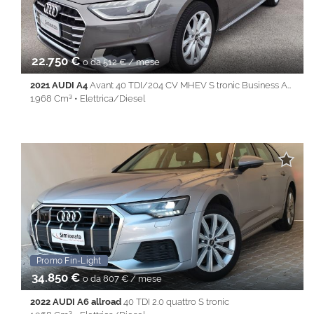
Volante multifunzione
22.750 €
o da 512 € / mese
2021 AUDI A4
Avant 40 TDI/204 CV MHEV S tronic Business Adv.
1.968 Cm³ • Elettrica/Diesel
66.930 Km • Cambio Automatico (7) • Grigio metallizzato • 5
Porte • ABS • Airbag • Airbag laterali • Airbag Passeggero •
Airbag testa • Android Auto • Apple CarPlay • Autoradio •
Bluetooth • Cerchi in lega • Chiusura centralizzata •
Climatizzatore • Controllo trazione • Cruise Control • ESP • Filtro
antiparticolato • Full LED • Immobilizzatore elettronico • Isofix •
Keyless • Lane Assist • Park Distance Control • PDC • Sedile
posteriore sdoppiato • Servosterzo • Navigatore satellitare •
Specchietti laterali elettrici • Start&Stop • Touch screen • USB •
Vivavoce • Volante multifunzione
Promo Fin-Light
EXCLUSIVE
34.850 €
o da 807 € / mese
2022 AUDI A6 allroad
40 TDI 2.0 quattro S tronic