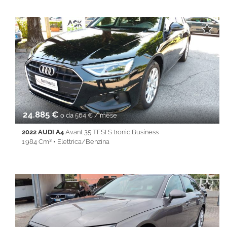
91.830 Km • Cambio Automatico (7) • Grigio metallizzato • 5
Porte • ABS • Airbag • Airbag laterali • Airbag Passeggero •
Airbag testa • Alzacristalli elettrici • Android Auto • Apple
CarPlay • Autoradio • Bluetooth • Cerchi in lega • Chiusura
centralizzata • Climatizzatore • Controllo trazione • Cruise
Control • ESP • Immobilizzatore elettronico • Isofix • Park
Distance Control • Servosterzo • Navigatore satellitare •
Specchietti laterali elettrici • Touch screen • USB • Vivavoce •
Volante multifunzione
24.885 €
o da 564 € / mese
2022 AUDI A4
Avant 35 TFSI S tronic Business
1.984 Cm³ • Elettrica/Benzina
48.753 Km • Cambio Automatico (7) • Nero metallizzato • 5 Porte
• ABS • Airbag • Airbag laterali • Airbag Passeggero • Airbag
testa • Android Auto • Apple CarPlay • Autoradio • Bluetooth •
Cerchi in lega • Chiusura centralizzata • Climatizzatore • Cruise
Control • Full LED • Immobilizzatore elettronico • Isofix • Keyless
• Lane Assist • Park Distance Control • PDC • Sedile posteriore
sdoppiato • Servosterzo • Navigatore satellitare • Specchietti
laterali elettrici • Start&Stop • Touch screen • USB • Vivavoce •