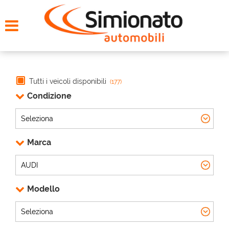
HOME
CERCA LA TUA AUTO
NOLEGGIO
Tutti i veicoli disponibili
(177)
Condizione
PROMO FIN-LIGHT
SERVIZI
Marca
CONTATTI
Modello
CHI SIAMO
AYVENS USATO