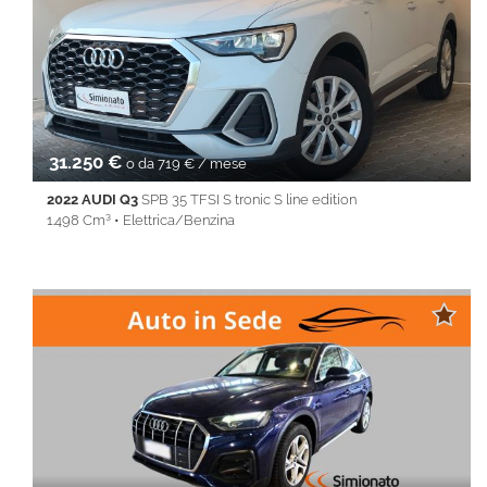
centralizzata • Climatizzatore • Controllo trazione • Cruise
Control • ESP • Fendinebbia • Filtro antiparticolato • Full LED •
Immobilizzatore elettronico • Isofix • Keyless • Lane Assist • Park
Distance Control • Sedile posteriore sdoppiato • Servosterzo •
Navigatore satellitare • Specchietti laterali elettrici • Start&Stop •
Touch screen • USB • Vivavoce • Volante multifunzione
31.250 €
o da 719 € / mese
2022 AUDI Q3
SPB 35 TFSI S tronic S line edition
1.498 Cm³ • Elettrica/Benzina
51.800 Km • Cambio Automatico (7) • Bianco metallizzato • 5
Porte • ABS • Airbag • Airbag laterali • Airbag Passeggero •
Airbag testa • Alzacristalli elettrici • Android Auto • Apple
CarPlay • Autoradio • Bluetooth • Cerchi in lega • Chiusura
centralizzata • Climatizzatore • Controllo trazione • Cruise
Control • ESP • Fendinebbia • Full LED • Immobilizzatore
elettronico • Isofix • Keyless • Lane Assist • Park Distance Control
• PDC • REAR ASSIST • Sedile posteriore sdoppiato •
Servosterzo • Navigatore satellitare • Specchietti laterali elettrici
• Start&Stop • Touch screen • USB • Vivavoce • Volante
multifunzione