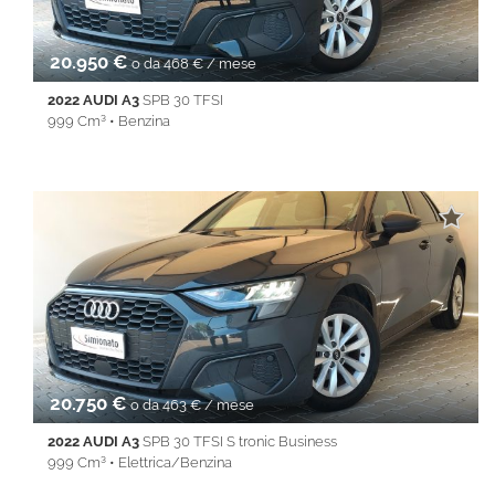
20.950 €
o da 468 € / mese
2022 AUDI A3
SPB 30 TFSI
999 Cm³ • Benzina
59.270 Km • Cambio Manuale (6) • Nero metallizzato • 5 Porte •
ABS • Airbag • Airbag laterali • Airbag Passeggero • Airbag testa
• Alzacristalli elettrici • Android Auto • Apple CarPlay • Autoradio
• Bluetooth • Cerchi in lega • Chiusura centralizzata •
Climatizzatore • Controllo trazione • Cruise Control • ESP • Full
LED • Immobilizzatore elettronico • Isofix • Keyless • Servosterzo
• Specchietti laterali elettrici • Touch screen • USB • Vivavoce •
Volante multifunzione
20.750 €
o da 463 € / mese
2022 AUDI A3
SPB 30 TFSI S tronic Business
999 Cm³ • Elettrica/Benzina