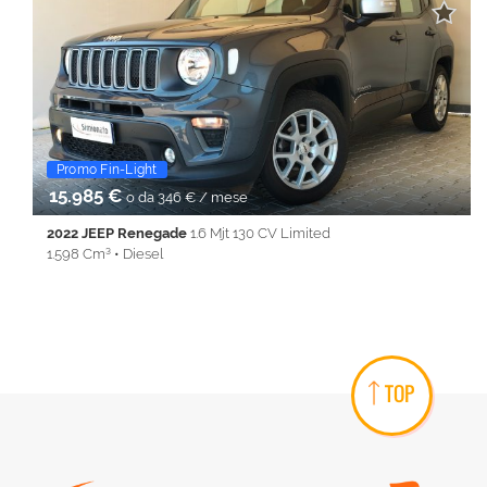
• Bluetooth • Cerchi in lega • Chiusura centralizzata •
Climatizzatore • Controllo trazione • Cruise Control • ESP • Filtro
antiparticolato • Immobilizzatore elettronico • Isofix • Keyless •
Lane Assist • Park Distance Control • PDC • Regolazione
elettrica sedili • Sedile posteriore sdoppiato • Servosterzo •
Specchietti laterali elettrici • Start&Stop • Telecamera per
parcheggio assistito • Touch screen • USB • Vivavoce • Volante
multifunzione
Promo Fin-Light
Ayvens
15.985 €
o da 346 € / mese
2022 JEEP Renegade
1.6 Mjt 130 CV Limited
1.598 Cm³ • Diesel
95.329 Km • Cambio Manuale (6) • Grigio metallizzato • 5 Porte •
ABS • Airbag • Airbag laterali • Airbag Passeggero • Airbag testa
• Alzacristalli elettrici • Android Auto • Apple CarPlay • Autoradio
• Bluetooth • Cerchi in lega • Chiusura centralizzata •
Climatizzatore • Controllo trazione • Cruise Control • ESP • Filtro
TOP
antiparticolato • Immobilizzatore elettronico • Isofix • Keyless •
Lane Assist • Park Distance Control • PDC • Regolazione
elettrica sedili • Sedile posteriore sdoppiato • Servosterzo •
Specchietti laterali elettrici • Start&Stop • Telecamera per
parcheggio assistito • Touch screen • USB • Vivavoce • Volante