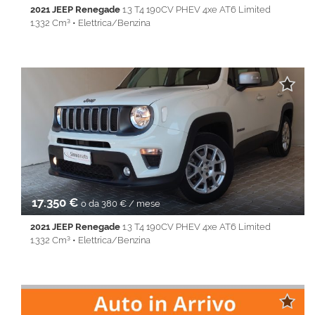
2021 JEEP Renegade
1.3 T4 190CV PHEV 4xe AT6 Limited
1.332 Cm³ • Elettrica/Benzina
61.945 Km • Cambio Automatico (6) • Grigio scuro metallizzato •
5 Porte • ABS • Airbag • Airbag laterali • Airbag Passeggero •
Airbag testa • Alzacristalli elettrici • Android Auto • Apple
CarPlay • Autoradio • Bluetooth • Cerchi in lega • Climatizzatore
• Cruise Control • ESP • Fendinebbia • Full LED • Isofix • Keyless
• Lane Assist • Park Distance Control • PDC • Regolazione
elettrica sedili • Sedile posteriore sdoppiato • Servosterzo •
Specchietti laterali elettrici • Start&Stop • Telecamera
posteriore • Touch screen • USB • Vivavoce • Volante
multifunzione
17.350 €
o da 380 € / mese
2021 JEEP Renegade
1.3 T4 190CV PHEV 4xe AT6 Limited
1.332 Cm³ • Elettrica/Benzina
61.945 Km • Cambio Automatico (6) • Grigio scuro metallizzato •
5 Porte • ABS • Airbag • Airbag laterali • Airbag Passeggero •
Airbag testa • Alzacristalli elettrici • Android Auto • Apple
CarPlay • Autoradio • Bluetooth • Cerchi in lega • Climatizzatore