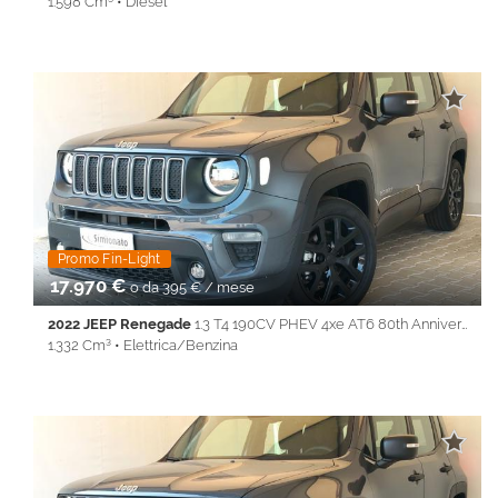
1.598 Cm³ • Diesel
50.950 Km • Cambio Manuale (6) • Blu metallizzato • 5 Porte •
ABS • Airbag laterali • Airbag testa • Alzacristalli elettrici •
Android Auto • Antifurto • Apple CarPlay • Autoradio • Bluetooth
• Cerchi in lega • Chiusura centralizzata • Climatizzatore •
Controllo trazione • Cruise Control • ESP • Filtro antiparticolato •
Full LED • Immobilizzatore elettronico • Interni in pelle • Isofix •
LINE ASSIST • Park Distance Control • PDC • REAR ASSIST •
Servosterzo • Navigatore satellitare • Specchietti laterali elettrici
• Start&Stop • Telecamera per parcheggio assistito • Touch
screen • USB • Vivavoce • Volante multifunzione
Promo Fin-Light
17.970 €
o da 395 € / mese
2022 JEEP Renegade
1.3 T4 190CV PHEV 4xe AT6 80th Anniversary
1.332 Cm³ • Elettrica/Benzina
63.900 Km • Cambio Automatico (6) • Grigio scuro metallizzato •
5 Porte • ABS • Airbag • Airbag laterali • Airbag Passeggero •
Airbag testa • Alzacristalli elettrici • Android Auto • Apple
CarPlay • Autoradio • Bluetooth • Cerchi in lega • Chiusura
centralizzata • Climatizzatore • Controllo trazione • Cruise
Control • ESP • Full LED • Immobilizzatore elettronico • Isofix •