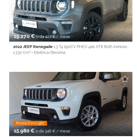
Keyless • Lane Assist • Park Distance Control • PDC • REAR
ASSIST • Regolazione elettrica sedili • Sedile posteriore
sdoppiato • Servosterzo • Navigatore satellitare • Specchietti
laterali elettrici • Start&Stop • Telecamera posteriore • Touch
screen • USB • Vivavoce • Volante multifunzione
19.270 €
o da 427 € / mese
2022 JEEP Renegade
1.3 T4 190CV PHEV 4xe AT6 80th Anniversary
1.332 Cm³ • Elettrica/Benzina
63.900 Km • Cambio Automatico (6) • Grigio scuro metallizzato •
5 Porte • ABS • Airbag • Airbag laterali • Airbag Passeggero •
Airbag testa • Alzacristalli elettrici • Android Auto • Apple
CarPlay • Autoradio • Bluetooth • Cerchi in lega • Chiusura
centralizzata • Climatizzatore • Controllo trazione • Cruise
Control • ESP • Full LED • Immobilizzatore elettronico • Isofix •
Keyless • Lane Assist • Park Distance Control • PDC • REAR
ASSIST • Regolazione elettrica sedili • Sedile posteriore
sdoppiato • Servosterzo • Navigatore satellitare • Specchietti
laterali elettrici • Start&Stop • Telecamera posteriore • Touch
screen • USB • Vivavoce • Volante multifunzione
Promo Fin-Light
15.980 €
o da 346 € / mese