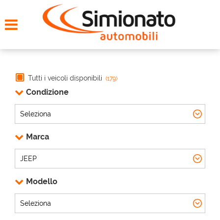
HOME
CERCA LA TUA AUTO
NOLEGGIO
Tutti i veicoli disponibili
(179)
Condizione
PROMO FIN-LIGHT
SERVIZI
Marca
CONTATTI
Modello
CHI SIAMO
AYVENS USATO