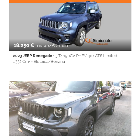
• Cruise Control • ESP • Fendinebbia • Full LED • Isofix • Keyless
• Lane Assist • Park Distance Control • PDC • Regolazione
elettrica sedili • Sedile posteriore sdoppiato • Servosterzo •
Specchietti laterali elettrici • Start&Stop • Telecamera
posteriore • Touch screen • USB • Vivavoce • Volante
multifunzione
18.250 €
o da 402 € / mese
2023 JEEP Renegade
1.3 T4 190CV PHEV 4xe AT6 Limited
1.332 Cm³ • Elettrica/Benzina
71.100 Km • Cambio Automatico (6) • Blu metallizzato • 5 Porte •
ABS • Airbag • Airbag laterali • Airbag Passeggero • Airbag testa
• Alzacristalli elettrici • Android Auto • Apple CarPlay • Autoradio
• Bluetooth • Cerchi in lega • Chiusura centralizzata •
Climatizzatore • Controllo trazione • Cruise Control • ESP •
Immobilizzatore elettronico • Isofix • Park Distance Control • PDC
• Regolazione elettrica sedili • Sedile posteriore sdoppiato •
Servosterzo • Navigatore satellitare • Specchietti laterali elettrici
• Start&Stop • Touch screen • USB • Vivavoce • Volante
multifunzione