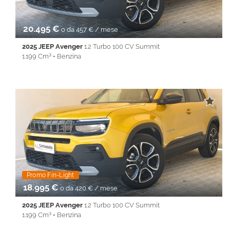
20.495 €
o da 457 € / mese
2025 JEEP Avenger
1.2 Turbo 100 CV Summit
1.199 Cm³ • Benzina
22.269 Km • Cambio Manuale (6) • Oro metallizzato • 5 Porte •
ABS • Airbag • Airbag laterali • Airbag Passeggero • Airbag testa
• Alzacristalli elettrici • Android Auto • Apple CarPlay • Autoradio
• Bluetooth • Cerchi in lega • Chiusura centralizzata •
Climatizzatore • Controllo trazione • Cruise Control • ESP •
Fendinebbia • Filtro antiparticolato • Immobilizzatore elettronico
• Isofix • Keyless • Lane Assist • Park Distance Control • PDC •
Sedile posteriore sdoppiato • Servosterzo • Navigatore
satellitare • Specchietti laterali elettrici • Start&Stop •
Telecamera per parcheggio assistito • Touch screen • USB •
Vivavoce • Volante multifunzione
Promo Fin-Light
18.995 €
o da 420 € / mese
2025 JEEP Avenger
1.2 Turbo 100 CV Summit
1.199 Cm³ • Benzina