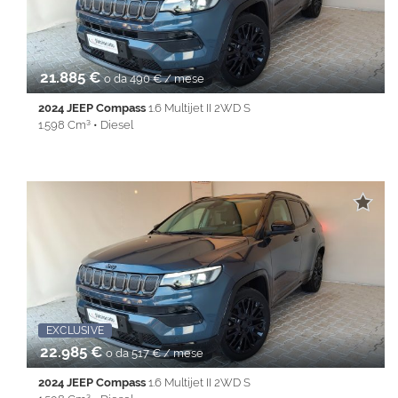
• Start&Stop • Telecamera per parcheggio assistito • Touch
screen • USB • Vivavoce • Volante multifunzione
21.885 €
o da 490 € / mese
2024 JEEP Compass
1.6 Multijet II 2WD S
1.598 Cm³ • Diesel
50.950 Km • Cambio Manuale (6) • Blu metallizzato • 5 Porte •
ABS • Airbag laterali • Airbag testa • Alzacristalli elettrici •
Android Auto • Antifurto • Apple CarPlay • Autoradio • Bluetooth
• Cerchi in lega • Chiusura centralizzata • Climatizzatore •
Controllo trazione • Cruise Control • ESP • Filtro antiparticolato •
Full LED • Immobilizzatore elettronico • Interni in pelle • Isofix •
LINE ASSIST • Park Distance Control • PDC • REAR ASSIST •
Servosterzo • Navigatore satellitare • Specchietti laterali elettrici
• Start&Stop • Telecamera per parcheggio assistito • Touch
screen • USB • Vivavoce • Volante multifunzione
EXCLUSIVE
22.985 €
o da 517 € / mese
2024 JEEP Compass
1.6 Multijet II 2WD S