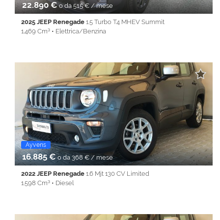
22.890 €
o da 515 € / mese
2025 JEEP Renegade
1.5 Turbo T4 MHEV Summit
1.469 Cm³ • Elettrica/Benzina
31.500 Km • Cambio Automatico (7) • Grigio scuro metallizzato •
5 Porte • ABS • Airbag • Airbag laterali • Airbag Passeggero •
Airbag testa • Alzacristalli elettrici • Android Auto • Apple
CarPlay • Autoradio • Bluetooth • Cerchi in lega • Chiusura
centralizzata • Climatizzatore • Controllo trazione • Cruise
Control • ESP • Fendinebbia • Filtro antiparticolato •
Immobilizzatore elettronico • Isofix • Keyless • Lane Assist • Park
Distance Control • REAR ASSIST • Sedile posteriore sdoppiato •
Servosterzo • Navigatore satellitare • Specchietti laterali elettrici
• Start&Stop • Telecamera per parcheggio assistito • Touch
screen • USB • Vivavoce • Volante multifunzione
Ayvens
16.885 €
o da 368 € / mese
2022 JEEP Renegade
1.6 Mjt 130 CV Limited
1.598 Cm³ • Diesel
95.329 Km • Cambio Manuale (6) • Grigio metallizzato • 5 Porte •
ABS • Airbag • Airbag laterali • Airbag Passeggero • Airbag testa
• Alzacristalli elettrici • Android Auto • Apple CarPlay • Autoradio