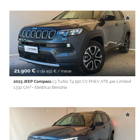
22.269 Km • Cambio Manuale (6) • Oro metallizzato • 5 Porte •
ABS • Airbag • Airbag laterali • Airbag Passeggero • Airbag testa
• Alzacristalli elettrici • Android Auto • Apple CarPlay • Autoradio
• Bluetooth • Cerchi in lega • Chiusura centralizzata •
Climatizzatore • Controllo trazione • Cruise Control • ESP •
Fendinebbia • Filtro antiparticolato • Immobilizzatore elettronico
• Isofix • Keyless • Lane Assist • Park Distance Control • PDC •
Sedile posteriore sdoppiato • Servosterzo • Navigatore
satellitare • Specchietti laterali elettrici • Start&Stop •
Telecamera per parcheggio assistito • Touch screen • USB •
Vivavoce • Volante multifunzione
21.900 €
o da 491 € / mese
2023 JEEP Compass
1.3 Turbo T4 190 CV PHEV AT6 4xe Limited
1.332 Cm³ • Elettrica/Benzina
30.891 Km • Cambio Automatico (6) • Grigio scuro metallizzato •
5 Porte • ABS • Airbag laterali • Airbag testa • Alzacristalli elettrici
• Android Auto • Antifurto • Apple CarPlay • Autoradio •
Bluetooth • Cerchi in lega • Chiusura centralizzata •
Climatizzatore • Controllo trazione • Cruise Control • ESP • Full
LED • Immobilizzatore elettronico • Isofix • Keyless • Lane Assist
• Park Distance Control • PDC • Sedile posteriore sdoppiato •
Servosterzo • Navigatore satellitare • Specchietti laterali elettrici