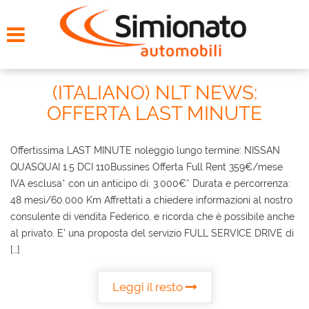
HOME
CERCA LA TUA AUTO
(ITALIANO) NLT NEWS:
NOLEGGIO
OFFERTA LAST MINUTE
PROMO FIN-LIGHT
Offertissima LAST MINUTE noleggio lungo termine: NISSAN
QUASQUAI 1.5 DCI 110Bussines Offerta Full Rent 359€/mese
SERVIZI
IVA esclusa* con un anticipo di: 3.000€* Durata e percorrenza:
48 mesi/60.000 Km Affrettati a chiedere informazioni al nostro
consulente di vendita Federico, e ricorda che è possibile anche
CONTATTI
al privato. E’ una proposta del servizio FULL SERVICE DRIVE di
[…]
CHI SIAMO
Leggi il resto
AYVENS USATO