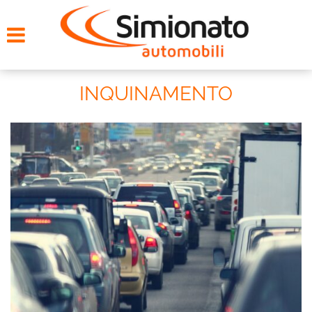
HOME
CERCA LA TUA AUTO
INQUINAMENTO
NOLEGGIO
PROMO FIN-LIGHT
SERVIZI
CONTATTI
CHI SIAMO
AYVENS USATO