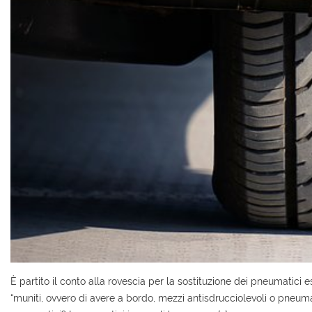
AREA COMMERCIANTI
È partito il conto alla rovescia per la sostituzione dei pneumatici es
“muniti, ovvero di avere a bordo, mezzi antisdrucciolevoli o pneuma