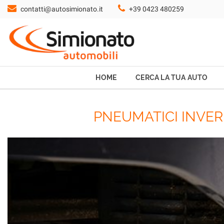
contatti@autosimionato.it
+39 0423 480259
HOME
CERCA LA TUA AUTO
NOLEGGIO
HOME
CERCA LA TUA AUTO
PROMO FIN-LIGHT
PNEUMATICI INVERN
SERVIZI
CONTATTI
CHI SIAMO
AYVENS USATO