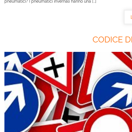
pneumatici? I pneumatici invernali hanno una […]
CODICE D