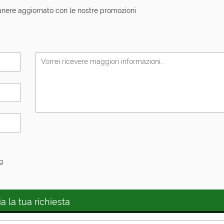
anere aggiornato con le nostre promozioni
ng
ia la tua richiesta