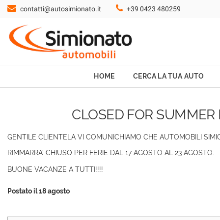
contatti@autosimionato.it
+39 0423 480259
HOME
CERCA LA TUA AUTO
NOLEGGIO
HOME
CERCA LA TUA AUTO
PROMO FIN-LIGHT
CLOSED FOR SUMMER H
SERVIZI
GENTILE CLIENTELA VI COMUNICHIAMO CHE AUTOMOBILI SIM
RIMMARRA’ CHIUSO PER FERIE DAL 17 AGOSTO AL 23 AGOSTO.
CONTATTI
BUONE VACANZE A TUTTI!!!!
CHI SIAMO
Postato il 18 agosto
AYVENS USATO